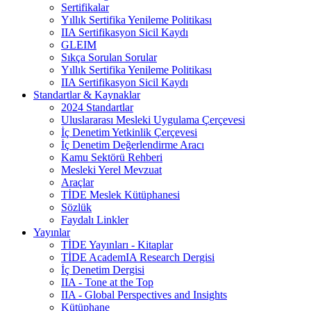
Sertifikalar
Yıllık Sertifika Yenileme Politikası
IIA Sertifikasyon Sicil Kaydı
GLEIM
Sıkça Sorulan Sorular
Yıllık Sertifika Yenileme Politikası
IIA Sertifikasyon Sicil Kaydı
Standartlar & Kaynaklar
2024 Standartlar
Uluslararası Mesleki Uygulama Çerçevesi
İç Denetim Yetkinlik Çerçevesi
İç Denetim Değerlendirme Aracı
Kamu Sektörü Rehberi
Mesleki Yerel Mevzuat
Araçlar
TİDE Meslek Kütüphanesi
Sözlük
Faydalı Linkler
Yayınlar
TİDE Yayınları - Kitaplar
TİDE AcademIA Research Dergisi
İç Denetim Dergisi
IIA - Tone at the Top
IIA - Global Perspectives and Insights
Kütüphane