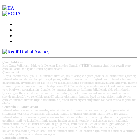
Çerez Politikası
İşbu Çerez Politikası, Türkiye İç Denetim Enstitüsü Derneği ("
TİDE
") internet sitesi için geçerli olup,
çerez kullanımına ilişkin ilkeleri açıklamaktadır.
Çerez nedir?
Birçok internet sitesi gibi TİDE internet sitesi de, çeşitli amaçlarla çerez (cookie) kullanmaktadır. Çerezler;
internet sitesinin düzgün bir şekilde çalışması, kullanıcı deneyiminin iyileştirilmesi, internet sitesinin
geliştirilmesi, ziyaretçiler için ilgi çekici ve kişiselleştirilmiş bir internet sitesi/uygulama amacıyla, internet
sitesini ziyaret ettiğinizde cihazınızda depolanan TİDE’ye ya da üçüncü şahıslara ait küçük metin dosyaları
veya bilgi/veri parçacıklarıdır. Çerezler ile, internet sitesine ait kullanım bilgileriniz elde edilmektedir.
Çerezler genellikle alındıkları internet sitesinin adını, çerez kullanım ömürlerini (cihazınızda ne kadar
süreyle tutulacağı), ve genellikle tesadüfî şekilde oluşturulan kendine özgü bir sayı değeri içerir. Ayrıca
çerezler, internet sitesine ilişkin tercihlerinizin, siteyi tekrar ziyaret ettiğinizde hatırlanmasında da yardımcı
olurlar.
Çerezlerin kullanım amacı
Internet sitemizde kullanılan çerezler, internet sitemizi kullanan tüm kullanıcılar için, kişinin internet
sitesindeki kesintisiz dolaşmasını sağlayacak rastgele sayılardan oluşan bir rakamı içerir. Bu çerezler
internet sitemizi bir sonraki ziyaretinizde sizi tanımak ve beklentilerinize ve ilgi alanlarınıza uygun hale
getirilmiş içerik ve kişiselleştirilmiş tarama imkânı sunmak, teknolojik gelişmelere uyum sağlamak,
internet sitemizdeki kullanıcı deneyimini geliştirmek, trafik istatistikleri oluşturmak gibi amaçlar için
kullanılmaktadır. Çerezler vasıtasıyla toplanılan veriler kimliğinizin belirlenmesi amacıyla
kullanılmamaktadır. Çerezleri kabul etmek, internet sitemizi kullanmanız için zorunlu olmamakla birlikte
size daha iyi bir kullanıcı deneyimi sağlar.
Çerezlerin kontrolü