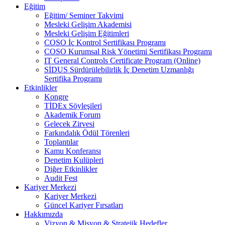
Eğitim
Eğitim/ Seminer Takvimi
Mesleki Gelişim Akademisi
Mesleki Gelişim Eğitimleri
COSO İç Kontrol Sertifikası Programı
COSO Kurumsal Risk Yönetimi Sertifikası Programı
IT General Controls Certificate Program (Online)
SİDUS Sürdürülebilirlik İç Denetim Uzmanlığı
Sertifika Programı
Etkinlikler
Kongre
TİDEx Söyleşileri
Akademik Forum
Gelecek Zirvesi
Farkındalık Ödül Törenleri
Toplantılar
Kamu Konferansı
Denetim Kulüpleri
Diğer Etkinlikler
Audit Fest
Kariyer Merkezi
Kariyer Merkezi
Güncel Kariyer Fırsatları
Hakkımızda
Vizyon & Misyon & Stratejik Hedefler