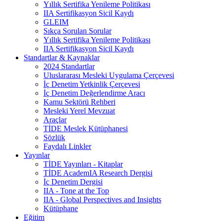
Yıllık Sertifika Yenileme Politikası
IIA Sertifikasyon Sicil Kaydı
GLEIM
Sıkça Sorulan Sorular
Yıllık Sertifika Yenileme Politikası
IIA Sertifikasyon Sicil Kaydı
Standartlar & Kaynaklar
2024 Standartlar
Uluslararası Mesleki Uygulama Çerçevesi
İç Denetim Yetkinlik Çerçevesi
İç Denetim Değerlendirme Aracı
Kamu Sektörü Rehberi
Mesleki Yerel Mevzuat
Araçlar
TİDE Meslek Kütüphanesi
Sözlük
Faydalı Linkler
Yayınlar
TİDE Yayınları - Kitaplar
TİDE AcademIA Research Dergisi
İç Denetim Dergisi
IIA - Tone at the Top
IIA - Global Perspectives and Insights
Kütüphane
Eğitim