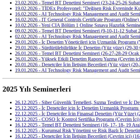
23.02.2026 - Temel BT Denetimi Semineri (23-24-25-26 Şubat
19.02.2026 - TİDEx Profesyonel: "Değişen Risk Evreninde K
16.02.2026 - AI Technology Risk Management and Audit Semin
16.02.2026 - IT General Controls Certificate Program (Online
10.02.2026 - Yeni CIA Bölüm 1 Online Sınava Hazırlık Semine
09.02.2026 - Temel BT Denetimi Semineri (9-10-11-12 Şubat 
02.02.2026 - AI Technology Risk Management and Audit Semin
29.01.2026 - İç Denetim Yöneticileri için Uzmanlık Programı 
29.01.2026 - Sürdürülebilirlikte İç Denetim (Yüz yüze) (29-3
26.01.2026 - Temel BT Denetimi Semineri (26-27-28-29 Ocak
26.01.2026 - Yüksek Etkili Denetim Raporu Yazma (Çevrim iç
20.01.2026 - Denetçiler İçin İletişim Becerileri (Yüz yüze) (2
19.01.2026 - AI Technology Risk Management and Audit Semi
2025 Yılı Seminerleri
26.12.2025 - Siber Güvenlik Temelleri, Sızma Testleri ve İç D
25.12.2025 - İç Denetçiler için İç Denetim Uzmanlık Programı
22.12.2025 - İç Denetçiler İçin Finansal Denetim (Yüz Yüze) (
22.12.2025 - COSO İç Kontrol Sertifika Programı (Çevrim İçi) 
16.12.2025 - Temel BT Denetimi Semineri (16- 17- 18- 19 Ara
16.12.2025 - Kurumsal Risk Yönetimi ve Risk Bazlı İç Deneti
16.12.2025 - Denetçiler İçin İletişim Becerileri (Çevrim içi) (1