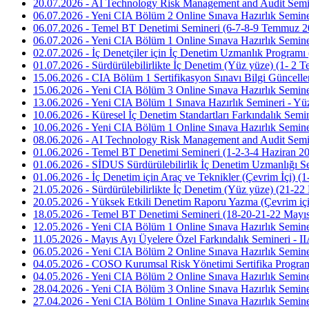
20.07.2026 - AI Technology Risk Management and Audit Semi
06.07.2026 - Yeni CIA Bölüm 2 Online Sınava Hazırlık Semin
06.07.2026 - Temel BT Denetimi Semineri (6-7-8-9 Temmuz 2
06.07.2026 - Yeni CIA Bölüm 1 Online Sınava Hazırlık Semin
02.07.2026 - İç Denetçiler için İç Denetim Uzmanlık Program
01.07.2026 - Sürdürülebilirlikte İç Denetim (Yüz yüze) (1- 2
15.06.2026 - CIA Bölüm 1 Sertifikasyon Sınavı Bilgi Güncelle
15.06.2026 - Yeni CIA Bölüm 3 Online Sınava Hazırlık Semine
13.06.2026 - Yeni CIA Bölüm 1 Sınava Hazırlık Semineri - Yü
10.06.2026 - Küresel İç Denetim Standartları Farkındalık Semi
10.06.2026 - Yeni CIA Bölüm 1 Online Sınava Hazırlık Semine
08.06.2026 - AI Technology Risk Management and Audit Semin
01.06.2026 - Temel BT Denetimi Semineri (1-2-3-4 Haziran 2
01.06.2026 - SİDUS Sürdürülebilirlik İç Denetim Uzmanlığı Ser
01.06.2026 - İç Denetim için Araç ve Teknikler (Çevrim İçi) (
21.05.2026 - Sürdürülebilirlikte İç Denetim (Yüz yüze) (21-22
20.05.2026 - Yüksek Etkili Denetim Raporu Yazma (Çevrim iç
18.05.2026 - Temel BT Denetimi Semineri (18-20-21-22 Mayı
12.05.2026 - Yeni CIA Bölüm 1 Online Sınava Hazırlık Semin
11.05.2026 - Mayıs Ayı Üyelere Özel Farkındalık Semineri - 
06.05.2026 - Yeni CIA Bölüm 2 Online Sınava Hazırlık Semine
04.05.2026 - COSO Kurumsal Risk Yönetimi Sertifika Program
04.05.2026 - Yeni CIA Bölüm 2 Online Sınava Hazırlık Semine
28.04.2026 - Yeni CIA Bölüm 3 Online Sınava Hazırlık Semine
27.04.2026 - Yeni CIA Bölüm 1 Online Sınava Hazırlık Semin