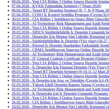
09.04.2026 - Yeni CIA Bölüm 3 Online Sınava Hazırlık Semine
07.04.2026 - KVKK Farkındalık Semineri (7 Nisan 2026)
06.04.2026 - Temel BT Denetimi Semineri (6- 7- 8- 9 Nisan 2
02.04.2026 - COSO İç Kontrol Sertifika Programı (Çevrim İçi)
30.03.2026 - CIA Bölüm 1 Sertifikasyon Sınavı Bilgi Güncelle
30.03.2026 - AI Technology Risk Management and Audit Semin
28.03.2026 - Yeni CIA Bölüm 1 Online Sınava Hazırlık Semine
28.03.2026 - SİDUS Sürdürülebilirlik İç Denetim Uzmanlığı Se
27.03.2026 - Denetçiler İçin Mentor-Vari Liderlik: Kurumsal v
26.03.2026 - Sürdürülebilirlikte İç Denetim (Yüz yüze) (26-27
25.03.2026 - Küresel İç Denetim Standartları Farkındalık Semi
23.03.2026 - CRMA Sertifikasyon Sınavına Online Hazırlık S
16.03.2026 - AI Technology Risk Management and Audit Semin
16.03.2026 - IT General Controls Certificate Program (Online
09.03.2026 - Yeni CIA Bölüm 2 Online Sınava Hazırlık Semine
09.03.2026 - İç Denetçiler İçin Finansal Denetim (Yüz Yüze) 
09.03.2026 - Temel BT Denetimi Semineri (9-10-11-12 Mart 2
09.03.2026 - Yeni CIA Bölüm 1 Online Sınava Hazırlık Semine
09.03.2026 - İç Denetim için Araç ve Teknikler (Çevrim İçi) (
02.03.2026 - Yüksek Etkili Denetim Raporu Yazma (Çevrim içi
02.03.2026 - AI Technology Risk Management and Audit Semin
26.02.2026 - İç Denetçiler için İç Denetim Uzmanlık Programı
26.02.2026 - Yeni CIA Bölüm 3 Online Sınava Hazırlık Semine
26.02.2026 - CIA Bölüm 1 Sertifikasyon Sınavı Bilgi Güncelle
24.02.2026 - Denetçiler İçin Mentor-Vari Liderlik: Kurumsal v