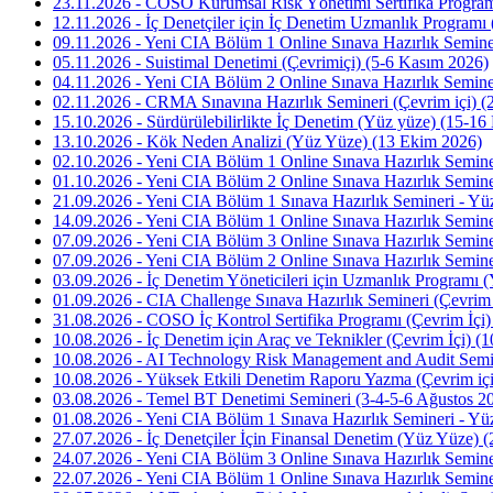
23.11.2026 - COSO Kurumsal Risk Yönetimi Sertifika Program
12.11.2026 - İç Denetçiler için İç Denetim Uzmanlık Program
09.11.2026 - Yeni CIA Bölüm 1 Online Sınava Hazırlık Semin
05.11.2026 - Suistimal Denetimi (Çevrimiçi) (5-6 Kasım 2026)
04.11.2026 - Yeni CIA Bölüm 2 Online Sınava Hazırlık Semine
02.11.2026 - CRMA Sınavına Hazırlık Semineri (Çevrim içi) (
15.10.2026 - Sürdürülebilirlikte İç Denetim (Yüz yüze) (15-1
13.10.2026 - Kök Neden Analizi (Yüz Yüze) (13 Ekim 2026)
02.10.2026 - Yeni CIA Bölüm 1 Online Sınava Hazırlık Semine
01.10.2026 - Yeni CIA Bölüm 2 Online Sınava Hazırlık Semine
21.09.2026 - Yeni CIA Bölüm 1 Sınava Hazırlık Semineri - Yü
14.09.2026 - Yeni CIA Bölüm 1 Online Sınava Hazırlık Semine
07.09.2026 - Yeni CIA Bölüm 3 Online Sınava Hazırlık Semine
07.09.2026 - Yeni CIA Bölüm 2 Online Sınava Hazırlık Semine
03.09.2026 - İç Denetim Yöneticileri için Uzmanlık Programı 
01.09.2026 - CIA Challenge Sınava Hazırlık Semineri (Çevrim 
31.08.2026 - COSO İç Kontrol Sertifika Programı (Çevrim İçi)
10.08.2026 - İç Denetim için Araç ve Teknikler (Çevrim İçi) 
10.08.2026 - AI Technology Risk Management and Audit Semin
10.08.2026 - Yüksek Etkili Denetim Raporu Yazma (Çevrim içi
03.08.2026 - Temel BT Denetimi Semineri (3-4-5-6 Ağustos 2
01.08.2026 - Yeni CIA Bölüm 1 Sınava Hazırlık Semineri - Yü
27.07.2026 - İç Denetçiler İçin Finansal Denetim (Yüz Yüze)
24.07.2026 - Yeni CIA Bölüm 3 Online Sınava Hazırlık Semin
22.07.2026 - Yeni CIA Bölüm 1 Online Sınava Hazırlık Semin