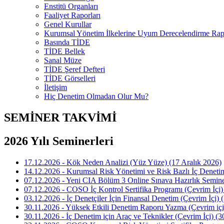
Enstitü Organları
Faaliyet Raporları
Genel Kurullar
Kurumsal Yönetim İlkelerine Uyum Derecelendirme Rapo
Basında TİDE
TİDE Bellek
Sanal Müze
TİDE Şeref Defteri
TİDE Görselleri
İletişim
Hiç Denetim Olmadan Olur Mu?
SEMİNER TAKVİMİ
2026 Yılı Seminerleri
17.12.2026 - Kök Neden Analizi (Yüz Yüze) (17 Aralık 2026)
14.12.2026 - Kurumsal Risk Yönetimi ve Risk Bazlı İç Deneti
07.12.2026 - Yeni CIA Bölüm 3 Online Sınava Hazırlık Seminer
07.12.2026 - COSO İç Kontrol Sertifika Programı (Çevrim İçi)
03.12.2026 - İç Denetçiler İçin Finansal Denetim (Çevrim İçi) 
30.11.2026 - Yüksek Etkili Denetim Raporu Yazma (Çevrim içi
30.11.2026 - İç Denetim için Araç ve Teknikler (Çevrim İçi) (