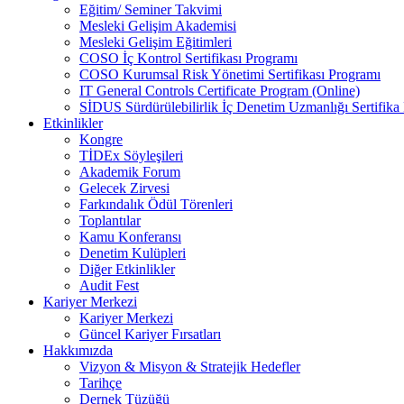
Eğitim/ Seminer Takvimi
Mesleki Gelişim Akademisi
Mesleki Gelişim Eğitimleri
COSO İç Kontrol Sertifikası Programı
COSO Kurumsal Risk Yönetimi Sertifikası Programı
IT General Controls Certificate Program (Online)
SİDUS Sürdürülebilirlik İç Denetim Uzmanlığı Sertifika
Etkinlikler
Kongre
TİDEx Söyleşileri
Akademik Forum
Gelecek Zirvesi
Farkındalık Ödül Törenleri
Toplantılar
Kamu Konferansı
Denetim Kulüpleri
Diğer Etkinlikler
Audit Fest
Kariyer Merkezi
Kariyer Merkezi
Güncel Kariyer Fırsatları
Hakkımızda
Vizyon & Misyon & Stratejik Hedefler
Tarihçe
Dernek Tüzüğü