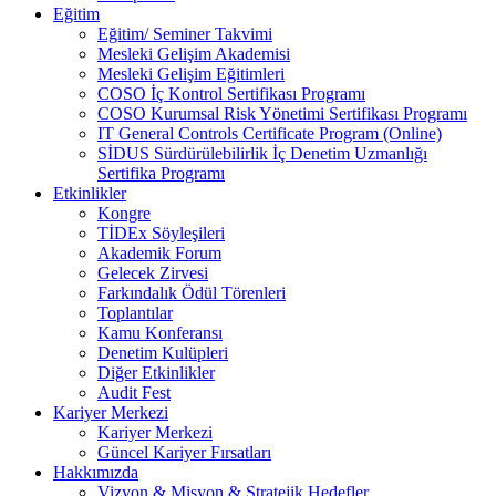
Eğitim
Eğitim/ Seminer Takvimi
Mesleki Gelişim Akademisi
Mesleki Gelişim Eğitimleri
COSO İç Kontrol Sertifikası Programı
COSO Kurumsal Risk Yönetimi Sertifikası Programı
IT General Controls Certificate Program (Online)
SİDUS Sürdürülebilirlik İç Denetim Uzmanlığı
Sertifika Programı
Etkinlikler
Kongre
TİDEx Söyleşileri
Akademik Forum
Gelecek Zirvesi
Farkındalık Ödül Törenleri
Toplantılar
Kamu Konferansı
Denetim Kulüpleri
Diğer Etkinlikler
Audit Fest
Kariyer Merkezi
Kariyer Merkezi
Güncel Kariyer Fırsatları
Hakkımızda
Vizyon & Misyon & Stratejik Hedefler