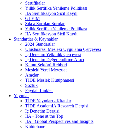
Sertifikalar
Yıllık Sertifika Yenileme Politikası
IIA Sertifikasyon Sicil Kaydı
GLEIM
Sıkça Sorulan Sorular
Yıllık Sertifika Yenileme Politikası
IIA Sertifikasyon Sicil Kaydı
Standartlar & Kaynaklar
2024 Standartlar
Uluslararası Mesleki Uygulama Çerçevesi
İç Denetim Yetkinlik Çerçevesi
İç Denetim Değerlendirme Aracı
Kamu Sektörü Rehberi
Mesleki Yerel Mevzuat
Araçlar
TİDE Meslek Kütüphanesi
Sözlük
Faydalı Linkler
Yayınlar
TİDE Yayınları - Kitaplar
TİDE AcademIA Research Dergisi
İç Denetim Dergisi
IIA - Tone at the Top
IIA - Global Perspectives and Insights
Kütüphane