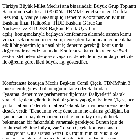
Türkiye Büyük Millet Meclisi ana binasındaki Büyük Grup Toplantı
Salonu’nda sabah saat 09.00’da TBMM Genel sekreteri Dr. İrfan
Neziroğlu, Maliye Bakanlığı İç Denetim Koordinasyon Kurulu
Başkanı İlhan Hatipoğlu, TİDE Başkanı Gürdoğan
Yurtsever ve KİDDER Başkanı Faruk Uysal’ın
açılış konuşmalarıyla başlayan konferansta alanında uzman kamu
ve özel sektör yöneticileri ve iç denetçileri kamu idarelerinde daha
etkili bir yönetim için nasıl bir iç denetim gerektiği konusunda
değerlendirmelerde bulundu. Konferansa kamu idareleri ve özel
sektör işletmelerinde görev yapan iç denetçilerin yanında yöneticiler
ile öğretim görevlileri büyük ilgi gösterdiler.
Konferansta konuşan Meclis Başkanı Cemil Çiçek, TBMM’nin 3
tane önemli görevi bulunduğunu ifade ederek, bunları,
“yasama, denetim ve parlamenter diplomasi faaliyetleri” olarak
sıraladı. İç denetçilerin kutsal bir görev yaptığını belirten Çiçek, her
yıl bir haftanın “denetim haftası” olarak belirlenmesi önerisine de
destek verdi: “Denetimin ve iç denetimin ne anlama geldiğini, bu
işin ne kadar hayati ve önemli olduğunu ortaya koyabilmek
bakımından bir farkındalık yaratmak gerekiyor. Bunun için de
toplumsal eğitime ihtiyaç var.” diyen Çiçek, konuşmasında
Türkiye’nin Uluslararası Şeffaflık Örgütü’nün bu yılki ülke
sıralamasındaki yerine de dikkat çekti. 65. sıradan 52. sıraya