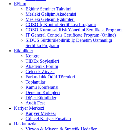
Eğitim
Eğitim/ Seminer Takvimi
Mesleki Gelişim Akademisi
Mesleki Gelişim Eğitimleri
COSO İç Kontrol Sertifikası Programı
COSO Kurumsal Risk Yönetimi Sertifikası Programı
IT General Controls Certificate Program (Online)
SİDUS Sürdürülebilirlik İç Denetim Uzmanlığı
Sertifika Programı
Etkinlikler
Kongre
TİDEx Söyleşileri
Akademik Forum
Gelecek Zirvesi
Farkındalık Ödül Törenleri
Toplantılar
Kamu Konferansı
Denetim Kulüpleri
Diğer Etkinlikler
Audit Fest
Kariyer Merkezi
Kariyer Merkezi
Güncel Kariyer Fırsatları
Hakkımızda
Vizyon & Misyon & Stratejik Hedefler