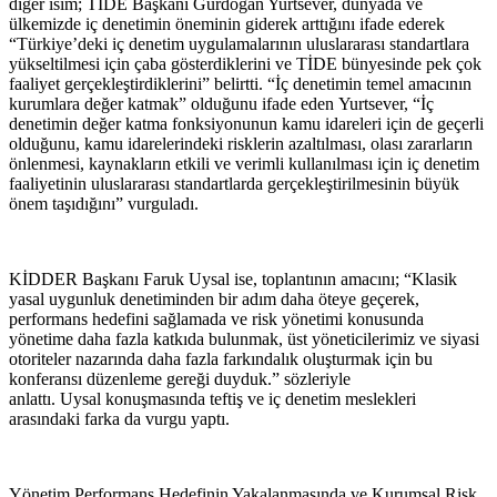
diğer isim; TİDE Başkanı Gürdoğan Yurtsever, dünyada ve
ülkemizde iç denetimin öneminin giderek arttığını ifade ederek
“Türkiye’deki iç denetim uygulamalarının uluslararası standartlara
yükseltilmesi için çaba gösterdiklerini ve TİDE bünyesinde pek çok
faaliyet gerçekleştirdiklerini” belirtti. “İç denetimin temel amacının
kurumlara değer katmak” olduğunu ifade eden Yurtsever, “İç
denetimin değer katma fonksiyonunun kamu idareleri için de geçerli
olduğunu, kamu idarelerindeki risklerin azaltılması, olası zararların
önlenmesi, kaynakların etkili ve verimli kullanılması için iç denetim
faaliyetinin uluslararası standartlarda gerçekleştirilmesinin büyük
önem taşıdığını” vurguladı.
KİDDER Başkanı Faruk Uysal ise, toplantının amacını; “Klasik
yasal uygunluk denetiminden bir adım daha öteye geçerek,
performans hedefini sağlamada ve risk yönetimi konusunda
yönetime daha fazla katkıda bulunmak, üst yöneticilerimiz ve siyasi
otoriteler nazarında daha fazla farkındalık oluşturmak için bu
konferansı düzenleme gereği duyduk.” sözleriyle
anlattı. Uysal konuşmasında teftiş ve iç denetim meslekleri
arasındaki farka da vurgu yaptı.
Yönetim Performans Hedefinin Yakalanmasında ve Kurumsal Risk