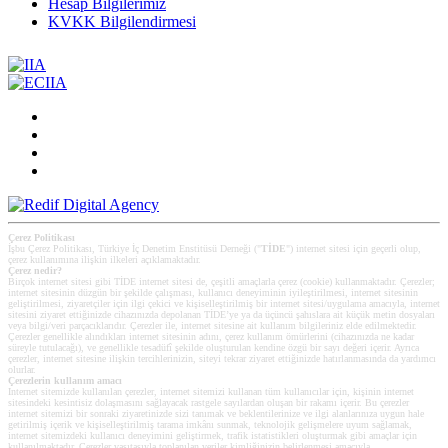
Hesap Bilgilerimiz
KVKK Bilgilendirmesi
Çerez Politikası
İşbu Çerez Politikası, Türkiye İç Denetim Enstitüsü Derneği ("
TİDE
") internet sitesi için geçerli olup,
çerez kullanımına ilişkin ilkeleri açıklamaktadır.
Çerez nedir?
Birçok internet sitesi gibi TİDE internet sitesi de, çeşitli amaçlarla çerez (cookie) kullanmaktadır. Çerezler;
internet sitesinin düzgün bir şekilde çalışması, kullanıcı deneyiminin iyileştirilmesi, internet sitesinin
geliştirilmesi, ziyaretçiler için ilgi çekici ve kişiselleştirilmiş bir internet sitesi/uygulama amacıyla, internet
sitesini ziyaret ettiğinizde cihazınızda depolanan TİDE’ye ya da üçüncü şahıslara ait küçük metin dosyaları
veya bilgi/veri parçacıklarıdır. Çerezler ile, internet sitesine ait kullanım bilgileriniz elde edilmektedir.
Çerezler genellikle alındıkları internet sitesinin adını, çerez kullanım ömürlerini (cihazınızda ne kadar
süreyle tutulacağı), ve genellikle tesadüfî şekilde oluşturulan kendine özgü bir sayı değeri içerir. Ayrıca
çerezler, internet sitesine ilişkin tercihlerinizin, siteyi tekrar ziyaret ettiğinizde hatırlanmasında da yardımcı
olurlar.
Çerezlerin kullanım amacı
Internet sitemizde kullanılan çerezler, internet sitemizi kullanan tüm kullanıcılar için, kişinin internet
sitesindeki kesintisiz dolaşmasını sağlayacak rastgele sayılardan oluşan bir rakamı içerir. Bu çerezler
internet sitemizi bir sonraki ziyaretinizde sizi tanımak ve beklentilerinize ve ilgi alanlarınıza uygun hale
getirilmiş içerik ve kişiselleştirilmiş tarama imkânı sunmak, teknolojik gelişmelere uyum sağlamak,
internet sitemizdeki kullanıcı deneyimini geliştirmek, trafik istatistikleri oluşturmak gibi amaçlar için
kullanılmaktadır. Çerezler vasıtasıyla toplanılan veriler kimliğinizin belirlenmesi amacıyla