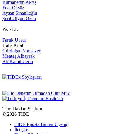
Burhanettin Aktaş
Fuat Öksüz
Aysan Sinanlıoğlu
Şerif Olgun Özen
PANEL
Faruk Uysal
Halis Kıral
Gürdoğan Yurtsever
Menteş Albayrak
Ali Kamil Uzun
Tüm Hakları Saklıdır
©
2026 TİDE
TİDE Eposta Bülten Üyeliği
İletişim