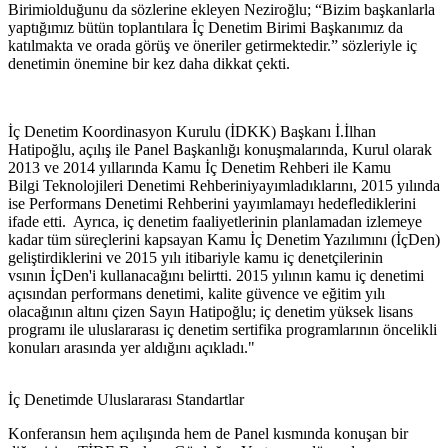
Birimiolduğunu da sözlerine ekleyen Neziroğlu; “Bizim başkanlarla
yaptığımız bütün toplantılara İç Denetim Birimi Başkanımız da
katılmakta ve orada görüş ve öneriler getirmektedir.” sözleriyle iç
denetimin önemine bir kez daha dikkat çekti.
İç Denetim Koordinasyon Kurulu (İDKK) Başkanı İ.İlhan
Hatipoğlu, açılış ile Panel Başkanlığı konuşmalarında, Kurul olarak
2013 ve 2014 yıllarında Kamu İç Denetim Rehberi ile Kamu
Bilgi Teknolojileri Denetimi Rehberiniyayımladıklarını, 2015 yılında
ise Performans Denetimi Rehberini yayımlamayı hedeflediklerini
ifade etti. Ayrıca, iç denetim faaliyetlerinin planlamadan izlemeye
kadar tüm süreçlerini kapsayan Kamu İç Denetim Yazılımını (İçDen)
geliştirdiklerini ve 2015 yılı itibariyle kamu iç denetçilerinin
vsının İçDen'i kullanacağını belirtti. 2015 yılının kamu iç denetimi
açısından performans denetimi, kalite güvence ve eğitim yılı
olacağının altını çizen Sayın Hatipoğlu; iç denetim yüksek lisans
programı ile uluslararası iç denetim sertifika programlarının öncelikli
konuları arasında yer aldığını açıkladı."
İç Denetimde Uluslararası Standartlar
Konferansın hem açılışında hem de Panel kısmında konuşan bir