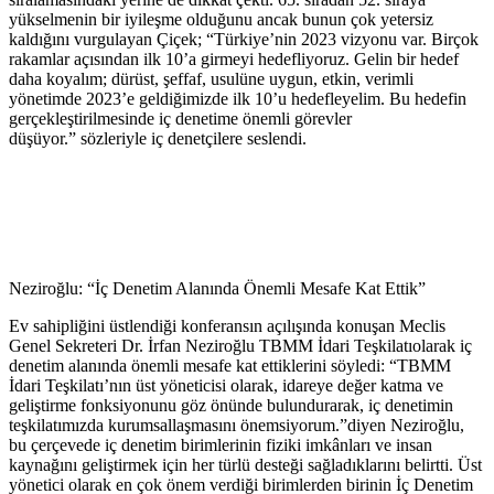
yükselmenin bir iyileşme olduğunu ancak bunun çok yetersiz
kaldığını vurgulayan Çiçek; “Türkiye’nin 2023 vizyonu var. Birçok
rakamlar açısından ilk 10’a girmeyi hedefliyoruz. Gelin bir hedef
daha koyalım; dürüst, şeffaf, usulüne uygun, etkin, verimli
yönetimde 2023’e geldiğimizde ilk 10’u hedefleyelim. Bu hedefin
gerçekleştirilmesinde iç denetime önemli görevler
düşüyor.” sözleriyle iç denetçilere seslendi.
Neziroğlu: “İç Denetim Alanında Önemli Mesafe Kat Ettik”
Ev sahipliğini üstlendiği konferansın açılışında konuşan Meclis
Genel Sekreteri Dr. İrfan Neziroğlu TBMM İdari Teşkilatıolarak iç
denetim alanında önemli mesafe kat ettiklerini söyledi: “TBMM
İdari Teşkilatı’nın üst yöneticisi olarak, idareye değer katma ve
geliştirme fonksiyonunu göz önünde bulundurarak, iç denetimin
teşkilatımızda kurumsallaşmasını önemsiyorum.”diyen Neziroğlu,
bu çerçevede iç denetim birimlerinin fiziki imkânları ve insan
kaynağını geliştirmek için her türlü desteği sağladıklarını belirtti. Üst
yönetici olarak en çok önem verdiği birimlerden birinin İç Denetim