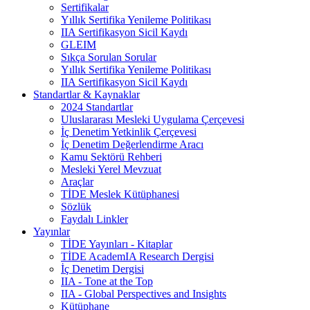
Sertifikalar
Yıllık Sertifika Yenileme Politikası
IIA Sertifikasyon Sicil Kaydı
GLEIM
Sıkça Sorulan Sorular
Yıllık Sertifika Yenileme Politikası
IIA Sertifikasyon Sicil Kaydı
Standartlar & Kaynaklar
2024 Standartlar
Uluslararası Mesleki Uygulama Çerçevesi
İç Denetim Yetkinlik Çerçevesi
İç Denetim Değerlendirme Aracı
Kamu Sektörü Rehberi
Mesleki Yerel Mevzuat
Araçlar
TİDE Meslek Kütüphanesi
Sözlük
Faydalı Linkler
Yayınlar
TİDE Yayınları - Kitaplar
TİDE AcademIA Research Dergisi
İç Denetim Dergisi
IIA - Tone at the Top
IIA - Global Perspectives and Insights
Kütüphane