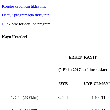
Kongre kaydı için tıklayınız
.
Detaylı program için tıklayınız.
Click
here for detailed program.
Kayıt Ücretleri
ERKEN KAYIT
(5 Ekim 2017 tarihine kadar)
ÜYE
ÜYE OLMAY
1. Gün (23 Ekim)
825 TL
1.100 TL
2. Gün (24 Ekim)
825 TL
1.100 TL