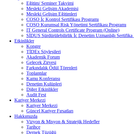
Eğitim/ Seminer Takvimi
Mesleki Gelişim Akademisi
Mesleki Gelişim Eğitimleri
COSO İç Kontrol Sertifikası Programı
COSO Kurumsal Risk Yönetimi Sertifikası Programı
IT General Controls Certificate Program (Online)
SİDUS Sürdürülebilirlik İç Denetim Uzmanlığı Sertifika
Etkinlikler
Kongre
TİDEx Söyleşileri
Akademik Forum
Gelecek Zirvesi
Farkındalık Ödül Törenleri
Toplantılar
Kamu Konferansı
Denetim Kulüpleri
Diğer Etkinlikler
Audit Fest
Kariyer Merkezi
Kariyer Merkezi
Güncel Kariyer Fırsatları
Hakkımızda
Vizyon & Misyon & Stratejik Hedefler
Tarihçe
Dernek Tüzüğü