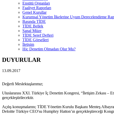
Enstitü Organları
Faaliyet Raporları
Genel Kurullar
Kurumsal Yönetim İlkelerine Uyum Derecelendirme Rapo
Basında TİDE
TİDE Bellek
Sanal Müze
TİDE Şeref Defteri
TİDE Görselleri
İletişim
Hiç Denetim Olmadan Olur Mu?
DUYURULAR
13.09.2017
Değerli Meslektaşlarımız;
Uluslararası XXI. Türkiye İç Denetim Kongresi, “İletişim Zekası –
gerçekleştirilecektir.
Açılış konuşmalarını; TİDE Yönetim Kurulu Başkanı Menteş Albayra
Deloitte Türkiye CEO'su Humphry Hatton’ın gerçekleştireceği Kong