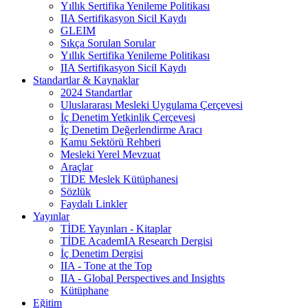
Yıllık Sertifika Yenileme Politikası
IIA Sertifikasyon Sicil Kaydı
GLEIM
Sıkça Sorulan Sorular
Yıllık Sertifika Yenileme Politikası
IIA Sertifikasyon Sicil Kaydı
Standartlar & Kaynaklar
2024 Standartlar
Uluslararası Mesleki Uygulama Çerçevesi
İç Denetim Yetkinlik Çerçevesi
İç Denetim Değerlendirme Aracı
Kamu Sektörü Rehberi
Mesleki Yerel Mevzuat
Araçlar
TİDE Meslek Kütüphanesi
Sözlük
Faydalı Linkler
Yayınlar
TİDE Yayınları - Kitaplar
TİDE AcademIA Research Dergisi
İç Denetim Dergisi
IIA - Tone at the Top
IIA - Global Perspectives and Insights
Kütüphane
Eğitim