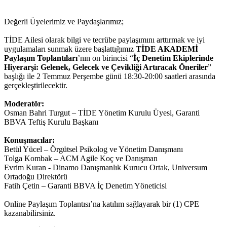
Değerli Üyelerimiz ve Paydaşlarımız;
TİDE Ailesi olarak bilgi ve tecrübe paylaşımını arttırmak ve iyi
uygulamaları sunmak üzere başlattığımız
TİDE AKADEMİ
Paylaşım Toplantıları
’nın on birincisi “
İç Denetim Ekiplerinde
Hiyerarşi: Gelenek, Gelecek ve Çevikliği Artıracak Öneriler
”
başlığı ile 2 Temmuz Perşembe günü 18:30-20:00 saatleri arasında
gerçekleştirilecektir.
Moderatör:
Osman Bahri Turgut – TİDE Yönetim Kurulu Üyesi, Garanti
BBVA Teftiş Kurulu Başkanı
Konuşmacılar:
Betül Yücel – Örgütsel Psikolog ve Yönetim Danışmanı
Tolga Kombak – ACM Agile Koç ve Danışman
Evrim Kuran - Dinamo Danışmanlık Kurucu Ortak, Universum
Ortadoğu Direktörü
Fatih Çetin – Garanti BBVA İç Denetim Yöneticisi
Online Paylaşım Toplantısı’na katılım sağlayarak bir (1) CPE
kazanabilirsiniz.