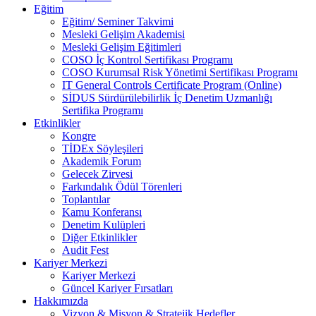
Eğitim
Eğitim/ Seminer Takvimi
Mesleki Gelişim Akademisi
Mesleki Gelişim Eğitimleri
COSO İç Kontrol Sertifikası Programı
COSO Kurumsal Risk Yönetimi Sertifikası Programı
IT General Controls Certificate Program (Online)
SİDUS Sürdürülebilirlik İç Denetim Uzmanlığı
Sertifika Programı
Etkinlikler
Kongre
TİDEx Söyleşileri
Akademik Forum
Gelecek Zirvesi
Farkındalık Ödül Törenleri
Toplantılar
Kamu Konferansı
Denetim Kulüpleri
Diğer Etkinlikler
Audit Fest
Kariyer Merkezi
Kariyer Merkezi
Güncel Kariyer Fırsatları
Hakkımızda
Vizyon & Misyon & Stratejik Hedefler