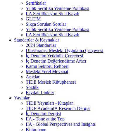
Sertifikalar
Yıllık Sertifika Yenileme Politikası
IIA Sertifikasyon Sicil Kaydı
GLEIM
Sıkça Sorulan Sorular
Yıllık Sertifika Yenileme Politikası
IIA Sertifikasyon Sicil Kaydı
Standartlar & Kaynaklar
2024 Standartlar
Uluslararası Mesleki Uygulama Çerçevesi
İç Denetim Yetkinlik Çerçevesi
İç Denetim Değerlendirme Aracı
Kamu Sektörü Rehberi
Mesleki Yerel Mevzuat
Araçlar
TİDE Meslek Kütüphanesi
Sözlük
Faydalı Linkler
Yayınlar
TİDE Yayınları - Kitaplar
TİDE AcademIA Research Dergisi
İç Denetim Dergisi
IIA - Tone at the Top
IIA - Global Perspectives and Insights
Kütüphane