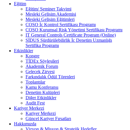
Eğitim
Eğitim/ Seminer Takvimi
Mesleki Gelişim Akademisi
Mesleki Gelişim Eğitimleri
COSO İç Kontrol Sertifikası Programı
COSO Kurumsal Risk Yönetimi Sertifikası Programı
IT General Controls Certificate Program (Online)
SİDUS Sürdürülebilirlik İç Denetim Uzmanlığı
Sertifika Programı
Etkinlikler
Kongre
TİDEx Söyleşileri
Akademik Forum
Gelecek Zirvesi
Farkındalık Ödül Törenleri
Toplantılar
Kamu Konferansı
Denetim Kulüpleri
Diğer Etkinlikler
Audit Fest
Kariyer Merkezi
Kariyer Merkezi
Güncel Kariyer Fırsatları
Hakkımızda
Vizyon & Misyon & Stratejik Hedefler