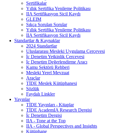
Sertifikalar
Yıllık Sertifika Yenileme Politikası
IIA Sertifikasyon Sicil Kaydı
GLEIM
Sıkça Sorulan Sorular
Yıllık Sertifika Yenileme Politikası
IIA Sertifikasyon Sicil Kaydı
Standartlar & Kaynaklar
2024 Standartlar
Uluslararası Mesleki Uygulama Çerçevesi
İç Denetim Yetkinlik Çerçevesi
İç Denetim Değerlendirme Aracı
Kamu Sektörü Rehberi
Mesleki Yerel Mevzuat
Araçlar
TİDE Meslek Kütüphanesi
Sözlük
Faydalı Linkler
Yayınlar
TİDE Yayınları - Kitaplar
TİDE AcademIA Research Dergisi
İç Denetim Dergisi
IIA - Tone at the Top
IIA - Global Perspectives and Insights
Kütüphane