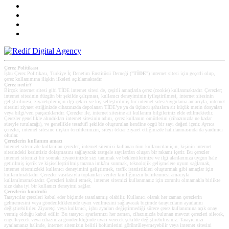
Çerez Politikası
İşbu Çerez Politikası, Türkiye İç Denetim Enstitüsü Derneği ("
TİDE
") internet sitesi için geçerli olup,
çerez kullanımına ilişkin ilkeleri açıklamaktadır.
Çerez nedir?
Birçok internet sitesi gibi TİDE internet sitesi de, çeşitli amaçlarla çerez (cookie) kullanmaktadır. Çerezler;
internet sitesinin düzgün bir şekilde çalışması, kullanıcı deneyiminin iyileştirilmesi, internet sitesinin
geliştirilmesi, ziyaretçiler için ilgi çekici ve kişiselleştirilmiş bir internet sitesi/uygulama amacıyla, internet
sitesini ziyaret ettiğinizde cihazınızda depolanan TİDE’ye ya da üçüncü şahıslara ait küçük metin dosyaları
veya bilgi/veri parçacıklarıdır. Çerezler ile, internet sitesine ait kullanım bilgileriniz elde edilmektedir.
Çerezler genellikle alındıkları internet sitesinin adını, çerez kullanım ömürlerini (cihazınızda ne kadar
süreyle tutulacağı), ve genellikle tesadüfî şekilde oluşturulan kendine özgü bir sayı değeri içerir. Ayrıca
çerezler, internet sitesine ilişkin tercihlerinizin, siteyi tekrar ziyaret ettiğinizde hatırlanmasında da yardımcı
olurlar.
Çerezlerin kullanım amacı
Internet sitemizde kullanılan çerezler, internet sitemizi kullanan tüm kullanıcılar için, kişinin internet
sitesindeki kesintisiz dolaşmasını sağlayacak rastgele sayılardan oluşan bir rakamı içerir. Bu çerezler
internet sitemizi bir sonraki ziyaretinizde sizi tanımak ve beklentilerinize ve ilgi alanlarınıza uygun hale
getirilmiş içerik ve kişiselleştirilmiş tarama imkânı sunmak, teknolojik gelişmelere uyum sağlamak,
internet sitemizdeki kullanıcı deneyimini geliştirmek, trafik istatistikleri oluşturmak gibi amaçlar için
kullanılmaktadır. Çerezler vasıtasıyla toplanılan veriler kimliğinizin belirlenmesi amacıyla
kullanılmamaktadır. Çerezleri kabul etmek, internet sitemizi kullanmanız için zorunlu olmamakla birlikte
size daha iyi bir kullanıcı deneyimi sağlar.
Çerezlerin kontrolü
Tarayıcılar çerezleri kabul eder biçimde tasarlanmış olabilir. Kullanıcı olarak her zaman çerezlerin
gelmemesini veya gönderildiklerinde uyarı verilmesini sağlayacak biçimde tarayıcıların ayarlarını
değiştirebilirler. Ziyaretçi veya kullanıcı, işbu ayarları değiştirmediği sürece çerez kullanımına açık onay
vermiş olduğu kabul edilir. Bu tarayıcı ayarlarınızı her zaman, cihazınızda bulunan mevcut çerezleri silecek,
engelleyecek veya cihazınıza gönderildiğinde uyarı verecek şekilde değiştirebilirsiniz. Tarayıcınızı
ayarlamanız halinde, internet sitemizin belirli bölümlerini görüntüleyemeyebilir veya internet sitesini