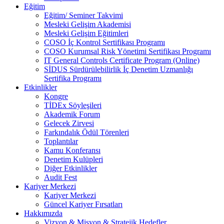
Eğitim
Eğitim/ Seminer Takvimi
Mesleki Gelişim Akademisi
Mesleki Gelişim Eğitimleri
COSO İç Kontrol Sertifikası Programı
COSO Kurumsal Risk Yönetimi Sertifikası Programı
IT General Controls Certificate Program (Online)
SİDUS Sürdürülebilirlik İç Denetim Uzmanlığı
Sertifika Programı
Etkinlikler
Kongre
TİDEx Söyleşileri
Akademik Forum
Gelecek Zirvesi
Farkındalık Ödül Törenleri
Toplantılar
Kamu Konferansı
Denetim Kulüpleri
Diğer Etkinlikler
Audit Fest
Kariyer Merkezi
Kariyer Merkezi
Güncel Kariyer Fırsatları
Hakkımızda
Vizyon & Misyon & Stratejik Hedefler