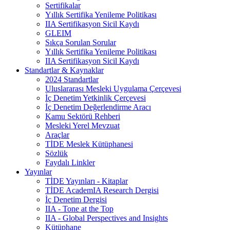
Sertifikalar
Yıllık Sertifika Yenileme Politikası
IIA Sertifikasyon Sicil Kaydı
GLEIM
Sıkça Sorulan Sorular
Yıllık Sertifika Yenileme Politikası
IIA Sertifikasyon Sicil Kaydı
Standartlar & Kaynaklar
2024 Standartlar
Uluslararası Mesleki Uygulama Çerçevesi
İç Denetim Yetkinlik Çerçevesi
İç Denetim Değerlendirme Aracı
Kamu Sektörü Rehberi
Mesleki Yerel Mevzuat
Araçlar
TİDE Meslek Kütüphanesi
Sözlük
Faydalı Linkler
Yayınlar
TİDE Yayınları - Kitaplar
TİDE AcademIA Research Dergisi
İç Denetim Dergisi
IIA - Tone at the Top
IIA - Global Perspectives and Insights
Kütüphane