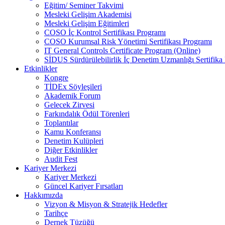
Eğitim/ Seminer Takvimi
Mesleki Gelişim Akademisi
Mesleki Gelişim Eğitimleri
COSO İç Kontrol Sertifikası Programı
COSO Kurumsal Risk Yönetimi Sertifikası Programı
IT General Controls Certificate Program (Online)
SİDUS Sürdürülebilirlik İç Denetim Uzmanlığı Sertifika
Etkinlikler
Kongre
TİDEx Söyleşileri
Akademik Forum
Gelecek Zirvesi
Farkındalık Ödül Törenleri
Toplantılar
Kamu Konferansı
Denetim Kulüpleri
Diğer Etkinlikler
Audit Fest
Kariyer Merkezi
Kariyer Merkezi
Güncel Kariyer Fırsatları
Hakkımızda
Vizyon & Misyon & Stratejik Hedefler
Tarihçe
Dernek Tüzüğü