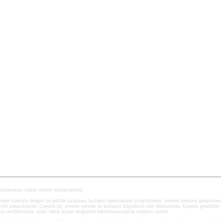
 kullanımına ilişkin ilkeleri açıklamaktadır.
ernet sitesinin düzgün bir şekilde çalışması, kullanıcı deneyiminin iyileştirilmesi, internet sitesinin geliştirilmesi
i parçacıklarıdır. Çerezler ile, internet sitesine ait kullanım bilgileriniz elde edilmektedir. Çerezler genellikle 
kin tercihlerinizin, siteyi tekrar ziyaret ettiğinizde hatırlanmasında da yardımcı olurlar.