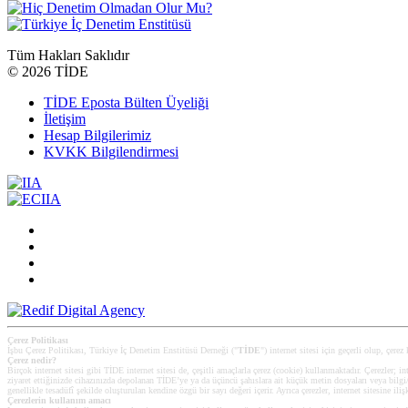
Tüm Hakları Saklıdır
©
2026 TİDE
TİDE Eposta Bülten Üyeliği
İletişim
Hesap Bilgilerimiz
KVKK Bilgilendirmesi
Çerez Politikası
İşbu Çerez Politikası, Türkiye İç Denetim Enstitüsü Derneği ("
TİDE
") internet sitesi için geçerli olup, çerez
Çerez nedir?
Birçok internet sitesi gibi TİDE internet sitesi de, çeşitli amaçlarla çerez (cookie) kullanmaktadır. Çerezler; int
ziyaret ettiğinizde cihazınızda depolanan TİDE’ye ya da üçüncü şahıslara ait küçük metin dosyaları veya bilgi/ver
genellikle tesadüfî şekilde oluşturulan kendine özgü bir sayı değeri içerir. Ayrıca çerezler, internet sitesine iliş
Çerezlerin kullanım amacı