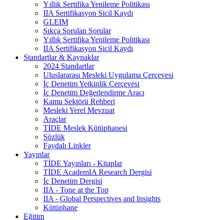
Yıllık Sertifika Yenileme Politikası
IIA Sertifikasyon Sicil Kaydı
GLEIM
Sıkça Sorulan Sorular
Yıllık Sertifika Yenileme Politikası
IIA Sertifikasyon Sicil Kaydı
Standartlar & Kaynaklar
2024 Standartlar
Uluslararası Mesleki Uygulama Çerçevesi
İç Denetim Yetkinlik Çerçevesi
İç Denetim Değerlendirme Aracı
Kamu Sektörü Rehberi
Mesleki Yerel Mevzuat
Araçlar
TİDE Meslek Kütüphanesi
Sözlük
Faydalı Linkler
Yayınlar
TİDE Yayınları - Kitaplar
TİDE AcademIA Research Dergisi
İç Denetim Dergisi
IIA - Tone at the Top
IIA - Global Perspectives and Insights
Kütüphane
Eğitim