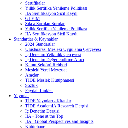
Sertifikalar
Yıllık Sertifika Yenileme Politikası
IIA Sertifikasyon Sicil Kaydı
GLEIM
Sıkça Sorulan Sorular
Yıllık Sertifika Yenileme Politikası
IIA Sertifikasyon Sicil Kaydı
Standartlar & Kaynaklar
2024 Standartlar
Uluslararası Mesleki Uygulama Çerçevesi
İç Denetim Yetkinlik Çerçevesi
İç Denetim Değerlendirme Aracı
Kamu Sektörü Rehberi
Mesleki Yerel Mevzuat
Araçlar
TİDE Meslek Kütüphanesi
Sözlük
Faydalı Linkler
Yayınlar
TİDE Yayınları - Kitaplar
TİDE AcademIA Research Dergisi
İç Denetim Dergisi
IIA - Tone at the Top
IIA - Global Perspectives and Insights
Kütüphane