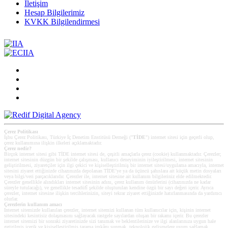
İletişim
Hesap Bilgilerimiz
KVKK Bilgilendirmesi
Çerez Politikası
İşbu Çerez Politikası, Türkiye İç Denetim Enstitüsü Derneği ("
TİDE
") internet sitesi için geçerli olup,
çerez kullanımına ilişkin ilkeleri açıklamaktadır.
Çerez nedir?
Birçok internet sitesi gibi TİDE internet sitesi de, çeşitli amaçlarla çerez (cookie) kullanmaktadır. Çerezler;
internet sitesinin düzgün bir şekilde çalışması, kullanıcı deneyiminin iyileştirilmesi, internet sitesinin
geliştirilmesi, ziyaretçiler için ilgi çekici ve kişiselleştirilmiş bir internet sitesi/uygulama amacıyla, internet
sitesini ziyaret ettiğinizde cihazınızda depolanan TİDE’ye ya da üçüncü şahıslara ait küçük metin dosyaları
veya bilgi/veri parçacıklarıdır. Çerezler ile, internet sitesine ait kullanım bilgileriniz elde edilmektedir.
Çerezler genellikle alındıkları internet sitesinin adını, çerez kullanım ömürlerini (cihazınızda ne kadar
süreyle tutulacağı), ve genellikle tesadüfî şekilde oluşturulan kendine özgü bir sayı değeri içerir. Ayrıca
çerezler, internet sitesine ilişkin tercihlerinizin, siteyi tekrar ziyaret ettiğinizde hatırlanmasında da yardımcı
olurlar.
Çerezlerin kullanım amacı
Internet sitemizde kullanılan çerezler, internet sitemizi kullanan tüm kullanıcılar için, kişinin internet
sitesindeki kesintisiz dolaşmasını sağlayacak rastgele sayılardan oluşan bir rakamı içerir. Bu çerezler
internet sitemizi bir sonraki ziyaretinizde sizi tanımak ve beklentilerinize ve ilgi alanlarınıza uygun hale
getirilmiş içerik ve kişiselleştirilmiş tarama imkânı sunmak, teknolojik gelişmelere uyum sağlamak,