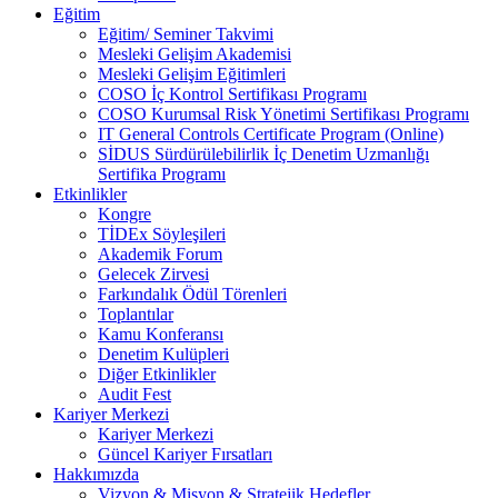
Eğitim
Eğitim/ Seminer Takvimi
Mesleki Gelişim Akademisi
Mesleki Gelişim Eğitimleri
COSO İç Kontrol Sertifikası Programı
COSO Kurumsal Risk Yönetimi Sertifikası Programı
IT General Controls Certificate Program (Online)
SİDUS Sürdürülebilirlik İç Denetim Uzmanlığı
Sertifika Programı
Etkinlikler
Kongre
TİDEx Söyleşileri
Akademik Forum
Gelecek Zirvesi
Farkındalık Ödül Törenleri
Toplantılar
Kamu Konferansı
Denetim Kulüpleri
Diğer Etkinlikler
Audit Fest
Kariyer Merkezi
Kariyer Merkezi
Güncel Kariyer Fırsatları
Hakkımızda
Vizyon & Misyon & Stratejik Hedefler