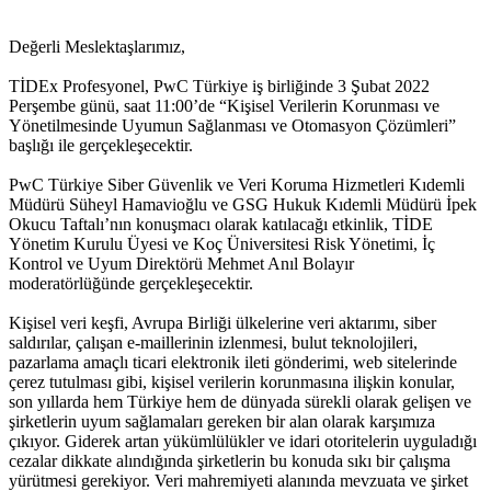
Değerli Meslektaşlarımız,
TİDEx Profesyonel, PwC Türkiye iş birliğinde 3 Şubat 2022
Perşembe günü, saat 11:00’de “Kişisel Verilerin Korunması ve
Yönetilmesinde Uyumun Sağlanması ve Otomasyon Çözümleri”
başlığı ile gerçekleşecektir.
PwC Türkiye Siber Güvenlik ve Veri Koruma Hizmetleri Kıdemli
Müdürü Süheyl Hamavioğlu ve GSG Hukuk Kıdemli Müdürü İpek
Okucu Taftalı’nın konuşmacı olarak katılacağı etkinlik, TİDE
Yönetim Kurulu Üyesi ve Koç Üniversitesi Risk Yönetimi, İç
Kontrol ve Uyum Direktörü Mehmet Anıl Bolayır
moderatörlüğünde gerçekleşecektir.
Kişisel veri keşfi, Avrupa Birliği ülkelerine veri aktarımı, siber
saldırılar, çalışan e-maillerinin izlenmesi, bulut teknolojileri,
pazarlama amaçlı ticari elektronik ileti gönderimi, web sitelerinde
çerez tutulması gibi, kişisel verilerin korunmasına ilişkin konular,
son yıllarda hem Türkiye hem de dünyada sürekli olarak gelişen ve
şirketlerin uyum sağlamaları gereken bir alan olarak karşımıza
çıkıyor. Giderek artan yükümlülükler ve idari otoritelerin uyguladığı
cezalar dikkate alındığında şirketlerin bu konuda sıkı bir çalışma
yürütmesi gerekiyor. Veri mahremiyeti alanında mevzuata ve şirket