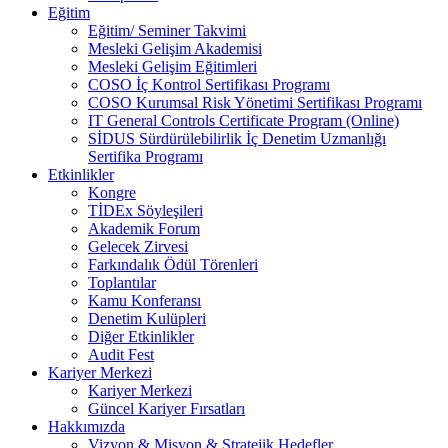
Eğitim
Eğitim/ Seminer Takvimi
Mesleki Gelişim Akademisi
Mesleki Gelişim Eğitimleri
COSO İç Kontrol Sertifikası Programı
COSO Kurumsal Risk Yönetimi Sertifikası Programı
IT General Controls Certificate Program (Online)
SİDUS Sürdürülebilirlik İç Denetim Uzmanlığı
Sertifika Programı
Etkinlikler
Kongre
TİDEx Söyleşileri
Akademik Forum
Gelecek Zirvesi
Farkındalık Ödül Törenleri
Toplantılar
Kamu Konferansı
Denetim Kulüpleri
Diğer Etkinlikler
Audit Fest
Kariyer Merkezi
Kariyer Merkezi
Güncel Kariyer Fırsatları
Hakkımızda
Vizyon & Misyon & Stratejik Hedefler