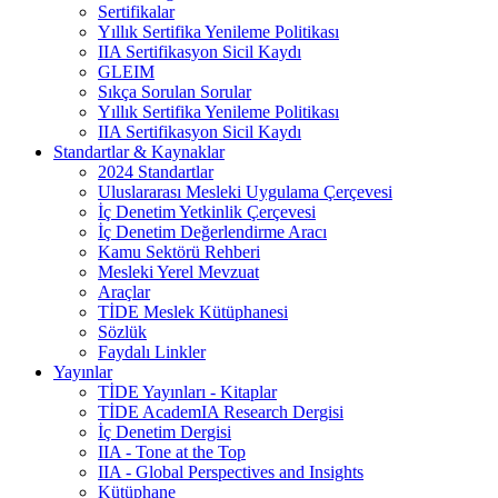
Sertifikalar
Yıllık Sertifika Yenileme Politikası
IIA Sertifikasyon Sicil Kaydı
GLEIM
Sıkça Sorulan Sorular
Yıllık Sertifika Yenileme Politikası
IIA Sertifikasyon Sicil Kaydı
Standartlar & Kaynaklar
2024 Standartlar
Uluslararası Mesleki Uygulama Çerçevesi
İç Denetim Yetkinlik Çerçevesi
İç Denetim Değerlendirme Aracı
Kamu Sektörü Rehberi
Mesleki Yerel Mevzuat
Araçlar
TİDE Meslek Kütüphanesi
Sözlük
Faydalı Linkler
Yayınlar
TİDE Yayınları - Kitaplar
TİDE AcademIA Research Dergisi
İç Denetim Dergisi
IIA - Tone at the Top
IIA - Global Perspectives and Insights
Kütüphane