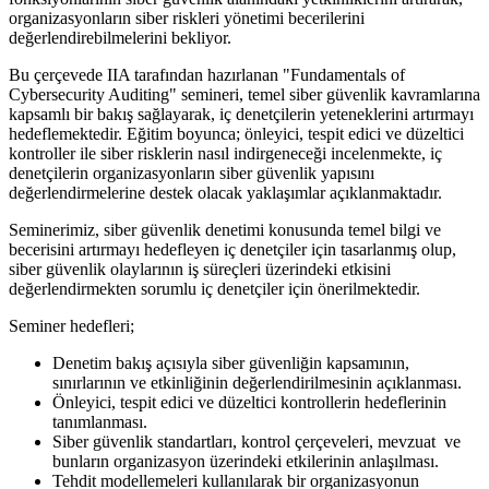
organizasyonların siber riskleri yönetimi becerilerini
değerlendirebilmelerini bekliyor.
Bu çerçevede IIA tarafından hazırlanan "Fundamentals of
Cybersecurity Auditing" semineri, temel siber güvenlik kavramlarına
kapsamlı bir bakış sağlayarak, iç denetçilerin yeteneklerini artırmayı
hedeflemektedir. Eğitim boyunca; önleyici, tespit edici ve düzeltici
kontroller ile siber risklerin nasıl indirgeneceği incelenmekte, iç
denetçilerin organizasyonların siber güvenlik yapısını
değerlendirmelerine destek olacak yaklaşımlar açıklanmaktadır.
Seminerimiz, siber güvenlik denetimi konusunda temel bilgi ve
becerisini artırmayı hedefleyen iç denetçiler için tasarlanmış olup,
siber güvenlik olaylarının iş süreçleri üzerindeki etkisini
değerlendirmekten sorumlu iç denetçiler için önerilmektedir.
Seminer hedefleri;
Denetim bakış açısıyla siber güvenliğin kapsamının,
sınırlarının ve etkinliğinin değerlendirilmesinin açıklanması.
Önleyici, tespit edici ve düzeltici kontrollerin hedeflerinin
tanımlanması.
Siber güvenlik standartları, kontrol çerçeveleri, mevzuat ve
bunların organizasyon üzerindeki etkilerinin anlaşılması.
Tehdit modellemeleri kullanılarak bir organizasyonun