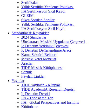
Sertifikalar
Yıllık Sertifika Yenileme Politikası
IIA Sertifikasyon Sicil Kaydı
GLEIM
Sıkça Sorulan Sorular
Yıllık Sertifika Yenileme Politikası
IIA Sertifikasyon Sicil Kaydı
Standartlar & Kaynaklar
2024 Standartlar
Uluslararası Mesleki Uygulama Çerçevesi
İç Denetim Yetkinlik Çerçevesi
İç Denetim Değerlendirme Aracı
Kamu Sektörü Rehberi
Mesleki Yerel Mevzuat
Araçlar
TİDE Meslek Kütüphanesi
Sözlük
Faydalı Linkler
Yayınlar
TİDE Yayınları - Kitaplar
TİDE AcademIA Research Dergisi
İç Denetim Dergisi
IIA - Tone at the Top
IIA - Global Perspectives and Insights
Kütüphane