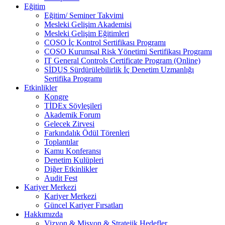
Eğitim
Eğitim/ Seminer Takvimi
Mesleki Gelişim Akademisi
Mesleki Gelişim Eğitimleri
COSO İç Kontrol Sertifikası Programı
COSO Kurumsal Risk Yönetimi Sertifikası Programı
IT General Controls Certificate Program (Online)
SİDUS Sürdürülebilirlik İç Denetim Uzmanlığı
Sertifika Programı
Etkinlikler
Kongre
TİDEx Söyleşileri
Akademik Forum
Gelecek Zirvesi
Farkındalık Ödül Törenleri
Toplantılar
Kamu Konferansı
Denetim Kulüpleri
Diğer Etkinlikler
Audit Fest
Kariyer Merkezi
Kariyer Merkezi
Güncel Kariyer Fırsatları
Hakkımızda
Vizyon & Misyon & Stratejik Hedefler