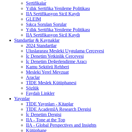
Sertifikalar
Yıllık Sertifika Yenileme Politikası
IIA Sertifikasyon Sicil Kaydı
GLEIM
Sıkça Sorulan Sorular
Yıllık Sertifika Yenileme Politikası
IIA Sertifikasyon Sicil Kaydı
Standartlar & Kaynaklar
2024 Standartlar
Uluslararası Mesleki Uygulama Çerçevesi
İç Denetim Yetkinlik Çerçevesi
İç Denetim Değerlendirme Aracı
Kamu Sektörü Rehberi
Mesleki Yerel Mevzuat
Araçlar
TİDE Meslek Kütüphanesi
Sözlük
Faydalı Linkler
Yayınlar
TİDE Yayınları - Kitaplar
TİDE AcademIA Research Dergisi
İç Denetim Dergisi
IIA - Tone at the Top
IIA - Global Perspectives and Insights
Kütüphane