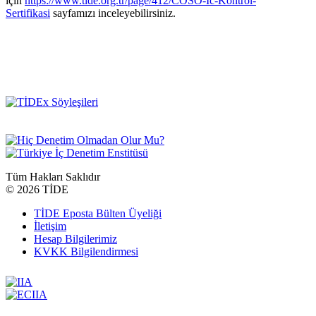
için
https://www.tide.org.tr/page/412/COSO-Ic-Kontrol-
Sertifikasi
sayfamızı inceleyebilirsiniz.
Tüm Hakları Saklıdır
©
2026 TİDE
TİDE Eposta Bülten Üyeliği
İletişim
Hesap Bilgilerimiz
KVKK Bilgilendirmesi