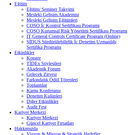
Eğitim
Eğitim/ Seminer Takvimi
Mesleki Gelişim Akademisi
Mesleki Gelişim Eğitimleri
COSO İç Kontrol Sertifikası Programı
COSO Kurumsal Risk Yönetimi Sertifikası Programı
IT General Controls Certificate Program (Online)
SİDUS Sürdürülebilirlik İç Denetim Uzmanlığı
Sertifika Programı
Etkinlikler
Kongre
TİDEx Söyleşileri
Akademik Forum
Gelecek Zirvesi
Farkındalık Ödül Törenleri
Toplantılar
Kamu Konferansı
Denetim Kulüpleri
Diğer Etkinlikler
Audit Fest
Kariyer Merkezi
Kariyer Merkezi
Güncel Kariyer Fırsatları
Hakkımızda
Vizyon & Misyon & Stratejik Hedefler