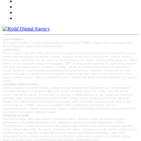
Çerez Politikası
İşbu Çerez Politikası, Türkiye İç Denetim Enstitüsü Derneği ("
TİDE
") internet sitesi için geçerli olup,
çerez kullanımına ilişkin ilkeleri açıklamaktadır.
Çerez nedir?
Birçok internet sitesi gibi TİDE internet sitesi de, çeşitli amaçlarla çerez (cookie) kullanmaktadır. Çerezler;
internet sitesinin düzgün bir şekilde çalışması, kullanıcı deneyiminin iyileştirilmesi, internet sitesinin
geliştirilmesi, ziyaretçiler için ilgi çekici ve kişiselleştirilmiş bir internet sitesi/uygulama amacıyla, internet
sitesini ziyaret ettiğinizde cihazınızda depolanan TİDE’ye ya da üçüncü şahıslara ait küçük metin dosyaları
veya bilgi/veri parçacıklarıdır. Çerezler ile, internet sitesine ait kullanım bilgileriniz elde edilmektedir.
Çerezler genellikle alındıkları internet sitesinin adını, çerez kullanım ömürlerini (cihazınızda ne kadar
süreyle tutulacağı), ve genellikle tesadüfî şekilde oluşturulan kendine özgü bir sayı değeri içerir. Ayrıca
çerezler, internet sitesine ilişkin tercihlerinizin, siteyi tekrar ziyaret ettiğinizde hatırlanmasında da yardımcı
olurlar.
Çerezlerin kullanım amacı
Internet sitemizde kullanılan çerezler, internet sitemizi kullanan tüm kullanıcılar için, kişinin internet
sitesindeki kesintisiz dolaşmasını sağlayacak rastgele sayılardan oluşan bir rakamı içerir. Bu çerezler
internet sitemizi bir sonraki ziyaretinizde sizi tanımak ve beklentilerinize ve ilgi alanlarınıza uygun hale
getirilmiş içerik ve kişiselleştirilmiş tarama imkânı sunmak, teknolojik gelişmelere uyum sağlamak,
internet sitemizdeki kullanıcı deneyimini geliştirmek, trafik istatistikleri oluşturmak gibi amaçlar için
kullanılmaktadır. Çerezler vasıtasıyla toplanılan veriler kimliğinizin belirlenmesi amacıyla
kullanılmamaktadır. Çerezleri kabul etmek, internet sitemizi kullanmanız için zorunlu olmamakla birlikte
size daha iyi bir kullanıcı deneyimi sağlar.
Çerezlerin kontrolü
Tarayıcılar çerezleri kabul eder biçimde tasarlanmış olabilir. Kullanıcı olarak her zaman çerezlerin
gelmemesini veya gönderildiklerinde uyarı verilmesini sağlayacak biçimde tarayıcıların ayarlarını
değiştirebilirler. Ziyaretçi veya kullanıcı, işbu ayarları değiştirmediği sürece çerez kullanımına açık onay
vermiş olduğu kabul edilir. Bu tarayıcı ayarlarınızı her zaman, cihazınızda bulunan mevcut çerezleri silecek,
engelleyecek veya cihazınıza gönderildiğinde uyarı verecek şekilde değiştirebilirsiniz. Tarayıcınızı
ayarlamanız halinde, internet sitemizin belirli bölümlerini görüntüleyemeyebilir veya internet sitesini
ziyaret ettiğinizde sizin için özelleştirilmiş olan bilgilere ulaşamayabilirsiniz.