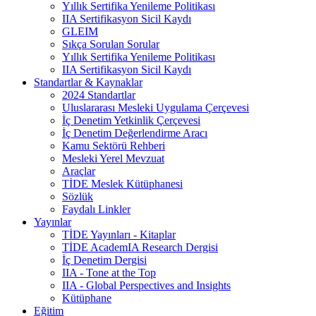
Yıllık Sertifika Yenileme Politikası
IIA Sertifikasyon Sicil Kaydı
GLEIM
Sıkça Sorulan Sorular
Yıllık Sertifika Yenileme Politikası
IIA Sertifikasyon Sicil Kaydı
Standartlar & Kaynaklar
2024 Standartlar
Uluslararası Mesleki Uygulama Çerçevesi
İç Denetim Yetkinlik Çerçevesi
İç Denetim Değerlendirme Aracı
Kamu Sektörü Rehberi
Mesleki Yerel Mevzuat
Araçlar
TİDE Meslek Kütüphanesi
Sözlük
Faydalı Linkler
Yayınlar
TİDE Yayınları - Kitaplar
TİDE AcademIA Research Dergisi
İç Denetim Dergisi
IIA - Tone at the Top
IIA - Global Perspectives and Insights
Kütüphane
Eğitim