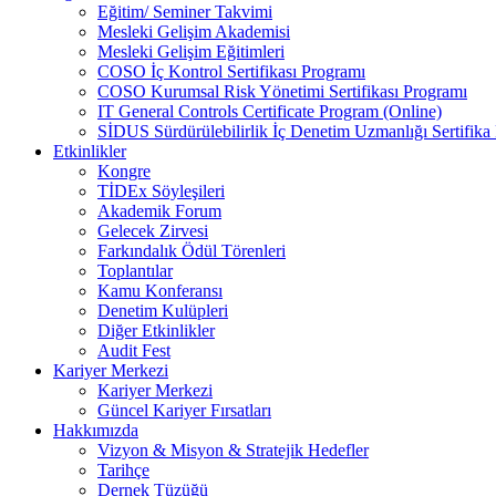
Eğitim/ Seminer Takvimi
Mesleki Gelişim Akademisi
Mesleki Gelişim Eğitimleri
COSO İç Kontrol Sertifikası Programı
COSO Kurumsal Risk Yönetimi Sertifikası Programı
IT General Controls Certificate Program (Online)
SİDUS Sürdürülebilirlik İç Denetim Uzmanlığı Sertifika
Etkinlikler
Kongre
TİDEx Söyleşileri
Akademik Forum
Gelecek Zirvesi
Farkındalık Ödül Törenleri
Toplantılar
Kamu Konferansı
Denetim Kulüpleri
Diğer Etkinlikler
Audit Fest
Kariyer Merkezi
Kariyer Merkezi
Güncel Kariyer Fırsatları
Hakkımızda
Vizyon & Misyon & Stratejik Hedefler
Tarihçe
Dernek Tüzüğü