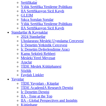
Sertifikalar
Yıllık Sertifika Yenileme Politikası
IIA Sertifikasyon Sicil Kaydı
GLEIM
Sıkça Sorulan Sorular
Yıllık Sertifika Yenileme Politikası
IIA Sertifikasyon Sicil Kaydı
Standartlar & Kaynaklar
2024 Standartlar
Uluslararası Mesleki Uygulama Çerçevesi
İç Denetim Yetkinlik Çerçevesi
İç Denetim Değerlendirme Aracı
Kamu Sektörü Rehberi
Mesleki Yerel Mevzuat
Araçlar
TİDE Meslek Kütüphanesi
Sözlük
Faydalı Linkler
Yayınlar
TİDE Yayınları - Kitaplar
TİDE AcademIA Research Dergisi
İç Denetim Dergisi
IIA - Tone at the Top
IIA - Global Perspectives and Insights
Kütüphane