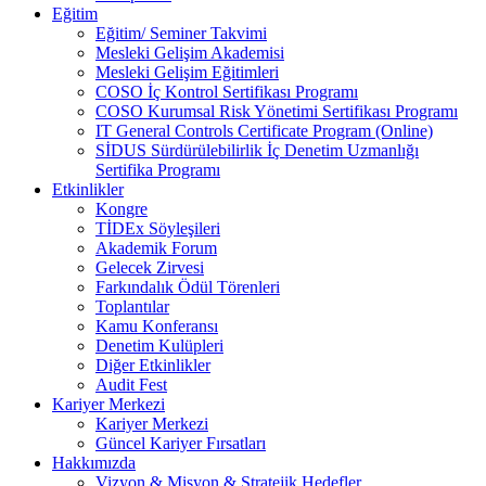
Eğitim
Eğitim/ Seminer Takvimi
Mesleki Gelişim Akademisi
Mesleki Gelişim Eğitimleri
COSO İç Kontrol Sertifikası Programı
COSO Kurumsal Risk Yönetimi Sertifikası Programı
IT General Controls Certificate Program (Online)
SİDUS Sürdürülebilirlik İç Denetim Uzmanlığı
Sertifika Programı
Etkinlikler
Kongre
TİDEx Söyleşileri
Akademik Forum
Gelecek Zirvesi
Farkındalık Ödül Törenleri
Toplantılar
Kamu Konferansı
Denetim Kulüpleri
Diğer Etkinlikler
Audit Fest
Kariyer Merkezi
Kariyer Merkezi
Güncel Kariyer Fırsatları
Hakkımızda
Vizyon & Misyon & Stratejik Hedefler