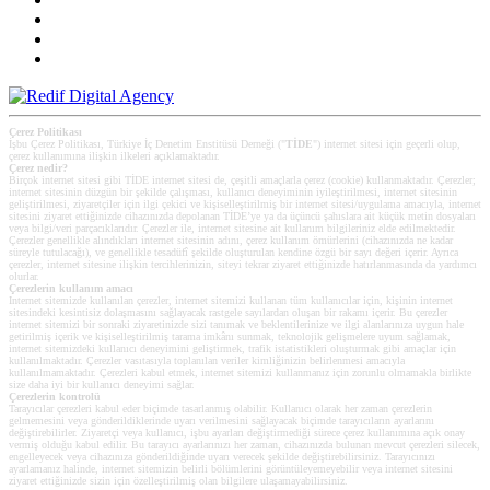
Çerez Politikası
İşbu Çerez Politikası, Türkiye İç Denetim Enstitüsü Derneği ("
TİDE
") internet sitesi için geçerli olup,
çerez kullanımına ilişkin ilkeleri açıklamaktadır.
Çerez nedir?
Birçok internet sitesi gibi TİDE internet sitesi de, çeşitli amaçlarla çerez (cookie) kullanmaktadır. Çerezler;
internet sitesinin düzgün bir şekilde çalışması, kullanıcı deneyiminin iyileştirilmesi, internet sitesinin
geliştirilmesi, ziyaretçiler için ilgi çekici ve kişiselleştirilmiş bir internet sitesi/uygulama amacıyla, internet
sitesini ziyaret ettiğinizde cihazınızda depolanan TİDE’ye ya da üçüncü şahıslara ait küçük metin dosyaları
veya bilgi/veri parçacıklarıdır. Çerezler ile, internet sitesine ait kullanım bilgileriniz elde edilmektedir.
Çerezler genellikle alındıkları internet sitesinin adını, çerez kullanım ömürlerini (cihazınızda ne kadar
süreyle tutulacağı), ve genellikle tesadüfî şekilde oluşturulan kendine özgü bir sayı değeri içerir. Ayrıca
çerezler, internet sitesine ilişkin tercihlerinizin, siteyi tekrar ziyaret ettiğinizde hatırlanmasında da yardımcı
olurlar.
Çerezlerin kullanım amacı
Internet sitemizde kullanılan çerezler, internet sitemizi kullanan tüm kullanıcılar için, kişinin internet
sitesindeki kesintisiz dolaşmasını sağlayacak rastgele sayılardan oluşan bir rakamı içerir. Bu çerezler
internet sitemizi bir sonraki ziyaretinizde sizi tanımak ve beklentilerinize ve ilgi alanlarınıza uygun hale
getirilmiş içerik ve kişiselleştirilmiş tarama imkânı sunmak, teknolojik gelişmelere uyum sağlamak,
internet sitemizdeki kullanıcı deneyimini geliştirmek, trafik istatistikleri oluşturmak gibi amaçlar için
kullanılmaktadır. Çerezler vasıtasıyla toplanılan veriler kimliğinizin belirlenmesi amacıyla
kullanılmamaktadır. Çerezleri kabul etmek, internet sitemizi kullanmanız için zorunlu olmamakla birlikte
size daha iyi bir kullanıcı deneyimi sağlar.
Çerezlerin kontrolü
Tarayıcılar çerezleri kabul eder biçimde tasarlanmış olabilir. Kullanıcı olarak her zaman çerezlerin
gelmemesini veya gönderildiklerinde uyarı verilmesini sağlayacak biçimde tarayıcıların ayarlarını
değiştirebilirler. Ziyaretçi veya kullanıcı, işbu ayarları değiştirmediği sürece çerez kullanımına açık onay
vermiş olduğu kabul edilir. Bu tarayıcı ayarlarınızı her zaman, cihazınızda bulunan mevcut çerezleri silecek,
engelleyecek veya cihazınıza gönderildiğinde uyarı verecek şekilde değiştirebilirsiniz. Tarayıcınızı
ayarlamanız halinde, internet sitemizin belirli bölümlerini görüntüleyemeyebilir veya internet sitesini
ziyaret ettiğinizde sizin için özelleştirilmiş olan bilgilere ulaşamayabilirsiniz.