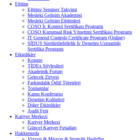
Eğitim
Eğitim/ Seminer Takvimi
Mesleki Gelişim Akademisi
Mesleki Gelişim Eğitimleri
COSO İç Kontrol Sertifikası Programı
COSO Kurumsal Risk Yönetimi Sertifikası Programı
IT General Controls Certificate Program (Online)
SİDUS Sürdürülebilirlik İç Denetim Uzmanlığı
Sertifika Programı
Etkinlikler
Kongre
TİDEx Söyleşileri
Akademik Forum
Gelecek Zirvesi
Farkındalık Ödül Törenleri
Toplantılar
Kamu Konferansı
Denetim Kulüpleri
Diğer Etkinlikler
Audit Fest
Kariyer Merkezi
Kariyer Merkezi
Güncel Kariyer Fırsatları
Hakkımızda
Vizyon & Misyon & Stratejik Hedefler