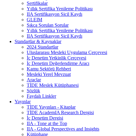
Sertifikalar
Yıllık Sertifika Yenileme Politikası
IIA Sertifikasyon Sicil Kaydı
GLEIM
Sıkça Sorulan Sorular
Yıllık Sertifika Yenileme Politikası
IIA Sertifikasyon Sicil Kaydı
Standartlar & Kaynaklar
2024 Standartlar
Uluslararası Mesleki Uygulama Çerçevesi
İç Denetim Yetkinlik Çerçevesi
İç Denetim Değerlendirme Aracı
Kamu Sektörü Rehberi
Mesleki Yerel Mevzuat
Araçlar
TİDE Meslek Kütüphanesi
Sözlük
Faydalı Linkler
Yayınlar
TİDE Yayınları - Kitaplar
TİDE AcademIA Research Dergisi
İç Denetim Dergisi
IIA - Tone at the Top
IIA - Global Perspectives and Insights
Kütüphane