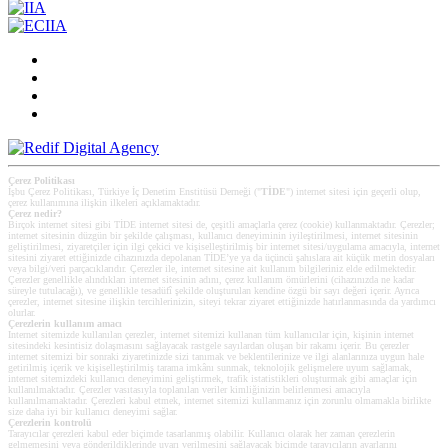
Çerez Politikası
İşbu Çerez Politikası, Türkiye İç Denetim Enstitüsü Derneği ("
TİDE
") internet sitesi için geçerli olup,
çerez kullanımına ilişkin ilkeleri açıklamaktadır.
Çerez nedir?
Birçok internet sitesi gibi TİDE internet sitesi de, çeşitli amaçlarla çerez (cookie) kullanmaktadır. Çerezler;
internet sitesinin düzgün bir şekilde çalışması, kullanıcı deneyiminin iyileştirilmesi, internet sitesinin
geliştirilmesi, ziyaretçiler için ilgi çekici ve kişiselleştirilmiş bir internet sitesi/uygulama amacıyla, internet
sitesini ziyaret ettiğinizde cihazınızda depolanan TİDE’ye ya da üçüncü şahıslara ait küçük metin dosyaları
veya bilgi/veri parçacıklarıdır. Çerezler ile, internet sitesine ait kullanım bilgileriniz elde edilmektedir.
Çerezler genellikle alındıkları internet sitesinin adını, çerez kullanım ömürlerini (cihazınızda ne kadar
süreyle tutulacağı), ve genellikle tesadüfî şekilde oluşturulan kendine özgü bir sayı değeri içerir. Ayrıca
çerezler, internet sitesine ilişkin tercihlerinizin, siteyi tekrar ziyaret ettiğinizde hatırlanmasında da yardımcı
olurlar.
Çerezlerin kullanım amacı
Internet sitemizde kullanılan çerezler, internet sitemizi kullanan tüm kullanıcılar için, kişinin internet
sitesindeki kesintisiz dolaşmasını sağlayacak rastgele sayılardan oluşan bir rakamı içerir. Bu çerezler
internet sitemizi bir sonraki ziyaretinizde sizi tanımak ve beklentilerinize ve ilgi alanlarınıza uygun hale
getirilmiş içerik ve kişiselleştirilmiş tarama imkânı sunmak, teknolojik gelişmelere uyum sağlamak,
internet sitemizdeki kullanıcı deneyimini geliştirmek, trafik istatistikleri oluşturmak gibi amaçlar için
kullanılmaktadır. Çerezler vasıtasıyla toplanılan veriler kimliğinizin belirlenmesi amacıyla
kullanılmamaktadır. Çerezleri kabul etmek, internet sitemizi kullanmanız için zorunlu olmamakla birlikte
size daha iyi bir kullanıcı deneyimi sağlar.
Çerezlerin kontrolü
Tarayıcılar çerezleri kabul eder biçimde tasarlanmış olabilir. Kullanıcı olarak her zaman çerezlerin
gelmemesini veya gönderildiklerinde uyarı verilmesini sağlayacak biçimde tarayıcıların ayarlarını