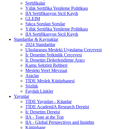
Sertifikalar
Yıllık Sertifika Yenileme Politikası
IIA Sertifikasyon Sicil Kaydı
GLEIM
Sıkça Sorulan Sorular
Yıllık Sertifika Yenileme Politikası
IIA Sertifikasyon Sicil Kaydı
Standartlar & Kaynaklar
2024 Standartlar
Uluslararası Mesleki Uygulama Çerçevesi
İç Denetim Yetkinlik Çerçevesi
İç Denetim Değerlendirme Aracı
Kamu Sektörü Rehberi
Mesleki Yerel Mevzuat
Araçlar
TİDE Meslek Kütüphanesi
Sözlük
Faydalı Linkler
Yayınlar
TİDE Yayınları - Kitaplar
TİDE AcademIA Research Dergisi
İç Denetim Dergisi
IIA - Tone at the Top
IIA - Global Perspectives and Insights
Kütüphane