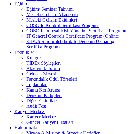
Eğitim
Eğitim/ Seminer Takvimi
Mesleki Gelişim Akademisi
Mesleki Gelişim Eğitimleri
COSO İç Kontrol Sertifikası Programı
COSO Kurumsal Risk Yönetimi Sertifikası Programı
IT General Controls Certificate Program (Online)
SİDUS Sürdürülebilirlik İç Denetim Uzmanlığı
Sertifika Programı
Etkinlikler
Kongre
TİDEx Söyleşileri
Akademik Forum
Gelecek Zirvesi
Farkındalık Ödül Törenleri
Toplantılar
Kamu Konferansı
Denetim Kulüpleri
Diğer Etkinlikler
Audit Fest
Kariyer Merkezi
Kariyer Merkezi
Güncel Kariyer Fırsatları
Hakkımızda
Vizyon & Misyon & Stratejik Hedefler