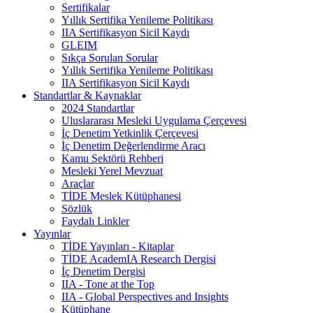
Sertifikalar
Yıllık Sertifika Yenileme Politikası
IIA Sertifikasyon Sicil Kaydı
GLEIM
Sıkça Sorulan Sorular
Yıllık Sertifika Yenileme Politikası
IIA Sertifikasyon Sicil Kaydı
Standartlar & Kaynaklar
2024 Standartlar
Uluslararası Mesleki Uygulama Çerçevesi
İç Denetim Yetkinlik Çerçevesi
İç Denetim Değerlendirme Aracı
Kamu Sektörü Rehberi
Mesleki Yerel Mevzuat
Araçlar
TİDE Meslek Kütüphanesi
Sözlük
Faydalı Linkler
Yayınlar
TİDE Yayınları - Kitaplar
TİDE AcademIA Research Dergisi
İç Denetim Dergisi
IIA - Tone at the Top
IIA - Global Perspectives and Insights
Kütüphane