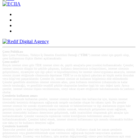
Çerez Politikası
İşbu Çerez Politikası, Türkiye İç Denetim Enstitüsü Derneği ("
TİDE
") internet sitesi için geçerli olup,
çerez kullanımına ilişkin ilkeleri açıklamaktadır.
Çerez nedir?
Birçok internet sitesi gibi TİDE internet sitesi de, çeşitli amaçlarla çerez (cookie) kullanmaktadır. Çerezler;
internet sitesinin düzgün bir şekilde çalışması, kullanıcı deneyiminin iyileştirilmesi, internet sitesinin
geliştirilmesi, ziyaretçiler için ilgi çekici ve kişiselleştirilmiş bir internet sitesi/uygulama amacıyla, internet
sitesini ziyaret ettiğinizde cihazınızda depolanan TİDE’ye ya da üçüncü şahıslara ait küçük metin dosyaları
veya bilgi/veri parçacıklarıdır. Çerezler ile, internet sitesine ait kullanım bilgileriniz elde edilmektedir.
Çerezler genellikle alındıkları internet sitesinin adını, çerez kullanım ömürlerini (cihazınızda ne kadar
süreyle tutulacağı), ve genellikle tesadüfî şekilde oluşturulan kendine özgü bir sayı değeri içerir. Ayrıca
çerezler, internet sitesine ilişkin tercihlerinizin, siteyi tekrar ziyaret ettiğinizde hatırlanmasında da yardımcı
olurlar.
Çerezlerin kullanım amacı
Internet sitemizde kullanılan çerezler, internet sitemizi kullanan tüm kullanıcılar için, kişinin internet
sitesindeki kesintisiz dolaşmasını sağlayacak rastgele sayılardan oluşan bir rakamı içerir. Bu çerezler
internet sitemizi bir sonraki ziyaretinizde sizi tanımak ve beklentilerinize ve ilgi alanlarınıza uygun hale
getirilmiş içerik ve kişiselleştirilmiş tarama imkânı sunmak, teknolojik gelişmelere uyum sağlamak,
internet sitemizdeki kullanıcı deneyimini geliştirmek, trafik istatistikleri oluşturmak gibi amaçlar için
kullanılmaktadır. Çerezler vasıtasıyla toplanılan veriler kimliğinizin belirlenmesi amacıyla
kullanılmamaktadır. Çerezleri kabul etmek, internet sitemizi kullanmanız için zorunlu olmamakla birlikte
size daha iyi bir kullanıcı deneyimi sağlar.
Çerezlerin kontrolü
Tarayıcılar çerezleri kabul eder biçimde tasarlanmış olabilir. Kullanıcı olarak her zaman çerezlerin
gelmemesini veya gönderildiklerinde uyarı verilmesini sağlayacak biçimde tarayıcıların ayarlarını
değiştirebilirler. Ziyaretçi veya kullanıcı, işbu ayarları değiştirmediği sürece çerez kullanımına açık onay