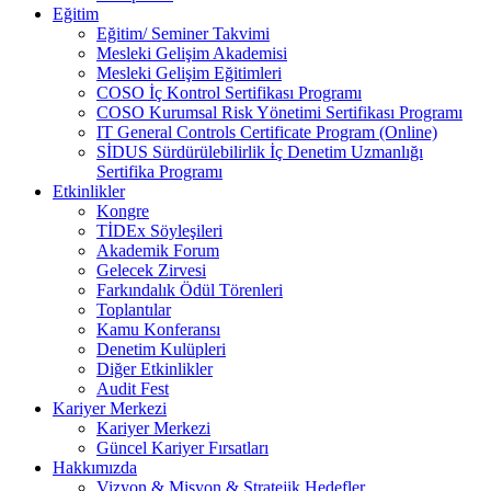
Eğitim
Eğitim/ Seminer Takvimi
Mesleki Gelişim Akademisi
Mesleki Gelişim Eğitimleri
COSO İç Kontrol Sertifikası Programı
COSO Kurumsal Risk Yönetimi Sertifikası Programı
IT General Controls Certificate Program (Online)
SİDUS Sürdürülebilirlik İç Denetim Uzmanlığı
Sertifika Programı
Etkinlikler
Kongre
TİDEx Söyleşileri
Akademik Forum
Gelecek Zirvesi
Farkındalık Ödül Törenleri
Toplantılar
Kamu Konferansı
Denetim Kulüpleri
Diğer Etkinlikler
Audit Fest
Kariyer Merkezi
Kariyer Merkezi
Güncel Kariyer Fırsatları
Hakkımızda
Vizyon & Misyon & Stratejik Hedefler