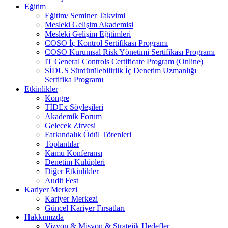
Eğitim
Eğitim/ Seminer Takvimi
Mesleki Gelişim Akademisi
Mesleki Gelişim Eğitimleri
COSO İç Kontrol Sertifikası Programı
COSO Kurumsal Risk Yönetimi Sertifikası Programı
IT General Controls Certificate Program (Online)
SİDUS Sürdürülebilirlik İç Denetim Uzmanlığı
Sertifika Programı
Etkinlikler
Kongre
TİDEx Söyleşileri
Akademik Forum
Gelecek Zirvesi
Farkındalık Ödül Törenleri
Toplantılar
Kamu Konferansı
Denetim Kulüpleri
Diğer Etkinlikler
Audit Fest
Kariyer Merkezi
Kariyer Merkezi
Güncel Kariyer Fırsatları
Hakkımızda
Vizyon & Misyon & Stratejik Hedefler