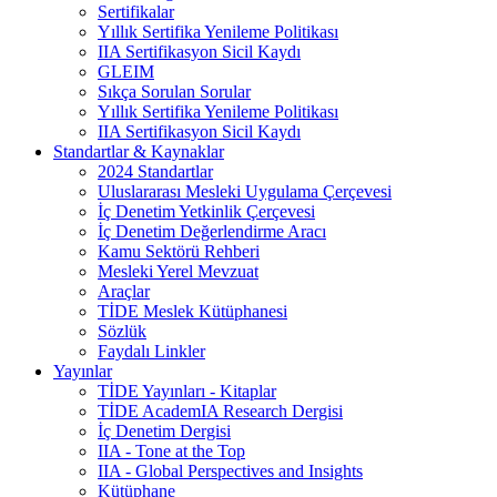
Sertifikalar
Yıllık Sertifika Yenileme Politikası
IIA Sertifikasyon Sicil Kaydı
GLEIM
Sıkça Sorulan Sorular
Yıllık Sertifika Yenileme Politikası
IIA Sertifikasyon Sicil Kaydı
Standartlar & Kaynaklar
2024 Standartlar
Uluslararası Mesleki Uygulama Çerçevesi
İç Denetim Yetkinlik Çerçevesi
İç Denetim Değerlendirme Aracı
Kamu Sektörü Rehberi
Mesleki Yerel Mevzuat
Araçlar
TİDE Meslek Kütüphanesi
Sözlük
Faydalı Linkler
Yayınlar
TİDE Yayınları - Kitaplar
TİDE AcademIA Research Dergisi
İç Denetim Dergisi
IIA - Tone at the Top
IIA - Global Perspectives and Insights
Kütüphane