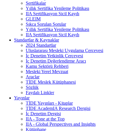
Sertifikalar
Yıllık Sertifika Yenileme Politikası
IIA Sertifikasyon Sicil Kaydı
GLEIM
Sıkça Sorulan Sorular
Yıllık Sertifika Yenileme Politikası
IIA Sertifikasyon Sicil Kaydı
Standartlar & Kaynaklar
2024 Standartlar
Uluslararası Mesleki Uygulama Çerçevesi
İç Denetim Yetkinlik Çerçevesi
İç Denetim Değerlendirme Aracı
Kamu Sektörü Rehberi
Mesleki Yerel Mevzuat
Araçlar
TİDE Meslek Kütüphanesi
Sözlük
Faydalı Linkler
Yayınlar
TİDE Yayınları - Kitaplar
TİDE AcademIA Research Dergisi
İç Denetim Dergisi
IIA - Tone at the Top
IIA - Global Perspectives and Insights
Kütüphane