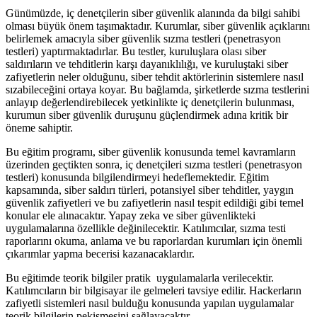
Günümüzde, iç denetçilerin siber güvenlik alanında da bilgi sahibi
olması büyük önem taşımaktadır. Kurumlar, siber güvenlik açıklarını
belirlemek amacıyla siber güvenlik sızma testleri (penetrasyon
testleri) yaptırmaktadırlar. Bu testler, kuruluşlara olası siber
saldırıların ve tehditlerin karşı dayanıklılığı, ve kuruluştaki siber
zafiyetlerin neler olduğunu, siber tehdit aktörlerinin sistemlere nasıl
sızabileceğini ortaya koyar. Bu bağlamda, şirketlerde sızma testlerini
anlayıp değerlendirebilecek yetkinlikte iç denetçilerin bulunması,
kurumun siber güvenlik duruşunu güçlendirmek adına kritik bir
öneme sahiptir.
Bu eğitim programı, siber güvenlik konusunda temel kavramların
üzerinden geçtikten sonra, iç denetçileri sızma testleri (penetrasyon
testleri) konusunda bilgilendirmeyi hedeflemektedir. Eğitim
kapsamında, siber saldırı türleri, potansiyel siber tehditler, yaygın
güvenlik zafiyetleri ve bu zafiyetlerin nasıl tespit edildiği gibi temel
konular ele alınacaktır. Yapay zeka ve siber güvenlikteki
uygulamalarına özellikle değinilecektir. Katılımcılar, sızma testi
raporlarını okuma, anlama ve bu raporlardan kurumları için önemli
çıkarımlar yapma becerisi kazanacaklardır.
Bu eğitimde teorik bilgiler pratik uygulamalarla verilecektir.
Katılımcıların bir bilgisayar ile gelmeleri tavsiye edilir. Hackerların
zafiyetli sistemleri nasıl bulduğu konusunda yapılan uygulamalar
teorik bilgilerin pekişmesini sağlayacaktır.