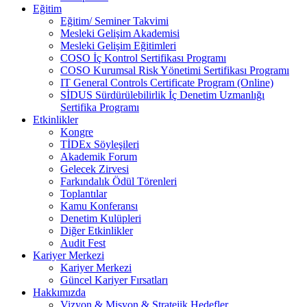
Eğitim
Eğitim/ Seminer Takvimi
Mesleki Gelişim Akademisi
Mesleki Gelişim Eğitimleri
COSO İç Kontrol Sertifikası Programı
COSO Kurumsal Risk Yönetimi Sertifikası Programı
IT General Controls Certificate Program (Online)
SİDUS Sürdürülebilirlik İç Denetim Uzmanlığı
Sertifika Programı
Etkinlikler
Kongre
TİDEx Söyleşileri
Akademik Forum
Gelecek Zirvesi
Farkındalık Ödül Törenleri
Toplantılar
Kamu Konferansı
Denetim Kulüpleri
Diğer Etkinlikler
Audit Fest
Kariyer Merkezi
Kariyer Merkezi
Güncel Kariyer Fırsatları
Hakkımızda
Vizyon & Misyon & Stratejik Hedefler