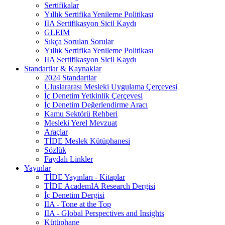
Sertifikalar
Yıllık Sertifika Yenileme Politikası
IIA Sertifikasyon Sicil Kaydı
GLEIM
Sıkça Sorulan Sorular
Yıllık Sertifika Yenileme Politikası
IIA Sertifikasyon Sicil Kaydı
Standartlar & Kaynaklar
2024 Standartlar
Uluslararası Mesleki Uygulama Çerçevesi
İç Denetim Yetkinlik Çerçevesi
İç Denetim Değerlendirme Aracı
Kamu Sektörü Rehberi
Mesleki Yerel Mevzuat
Araçlar
TİDE Meslek Kütüphanesi
Sözlük
Faydalı Linkler
Yayınlar
TİDE Yayınları - Kitaplar
TİDE AcademIA Research Dergisi
İç Denetim Dergisi
IIA - Tone at the Top
IIA - Global Perspectives and Insights
Kütüphane