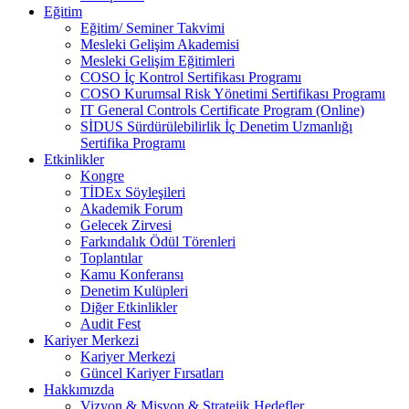
Eğitim
Eğitim/ Seminer Takvimi
Mesleki Gelişim Akademisi
Mesleki Gelişim Eğitimleri
COSO İç Kontrol Sertifikası Programı
COSO Kurumsal Risk Yönetimi Sertifikası Programı
IT General Controls Certificate Program (Online)
SİDUS Sürdürülebilirlik İç Denetim Uzmanlığı
Sertifika Programı
Etkinlikler
Kongre
TİDEx Söyleşileri
Akademik Forum
Gelecek Zirvesi
Farkındalık Ödül Törenleri
Toplantılar
Kamu Konferansı
Denetim Kulüpleri
Diğer Etkinlikler
Audit Fest
Kariyer Merkezi
Kariyer Merkezi
Güncel Kariyer Fırsatları
Hakkımızda
Vizyon & Misyon & Stratejik Hedefler