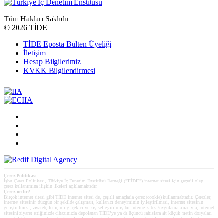
Tüm Hakları Saklıdır
©
2026 TİDE
TİDE Eposta Bülten Üyeliği
İletişim
Hesap Bilgilerimiz
KVKK Bilgilendirmesi
Çerez Politikası
İşbu Çerez Politikası, Türkiye İç Denetim Enstitüsü Derneği ("
TİDE
") internet sitesi için geçerli olup,
çerez kullanımına ilişkin ilkeleri açıklamaktadır.
Çerez nedir?
Birçok internet sitesi gibi TİDE internet sitesi de, çeşitli amaçlarla çerez (cookie) kullanmaktadır. Çerezler;
internet sitesinin düzgün bir şekilde çalışması, kullanıcı deneyiminin iyileştirilmesi, internet sitesinin
geliştirilmesi, ziyaretçiler için ilgi çekici ve kişiselleştirilmiş bir internet sitesi/uygulama amacıyla, internet
sitesini ziyaret ettiğinizde cihazınızda depolanan TİDE’ye ya da üçüncü şahıslara ait küçük metin dosyaları