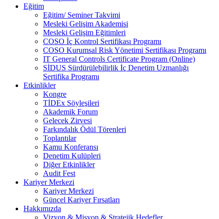
Eğitim
Eğitim/ Seminer Takvimi
Mesleki Gelişim Akademisi
Mesleki Gelişim Eğitimleri
COSO İç Kontrol Sertifikası Programı
COSO Kurumsal Risk Yönetimi Sertifikası Programı
IT General Controls Certificate Program (Online)
SİDUS Sürdürülebilirlik İç Denetim Uzmanlığı
Sertifika Programı
Etkinlikler
Kongre
TİDEx Söyleşileri
Akademik Forum
Gelecek Zirvesi
Farkındalık Ödül Törenleri
Toplantılar
Kamu Konferansı
Denetim Kulüpleri
Diğer Etkinlikler
Audit Fest
Kariyer Merkezi
Kariyer Merkezi
Güncel Kariyer Fırsatları
Hakkımızda
Vizyon & Misyon & Stratejik Hedefler