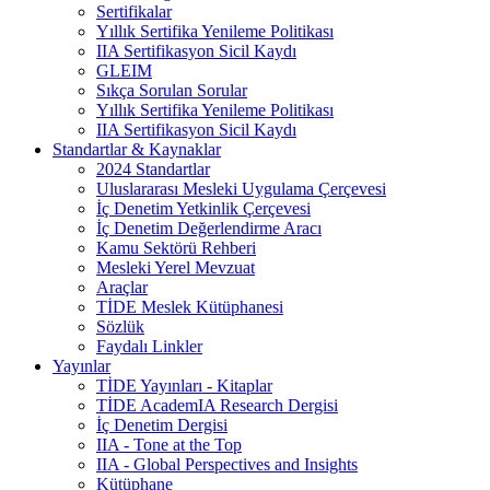
Sertifikalar
Yıllık Sertifika Yenileme Politikası
IIA Sertifikasyon Sicil Kaydı
GLEIM
Sıkça Sorulan Sorular
Yıllık Sertifika Yenileme Politikası
IIA Sertifikasyon Sicil Kaydı
Standartlar & Kaynaklar
2024 Standartlar
Uluslararası Mesleki Uygulama Çerçevesi
İç Denetim Yetkinlik Çerçevesi
İç Denetim Değerlendirme Aracı
Kamu Sektörü Rehberi
Mesleki Yerel Mevzuat
Araçlar
TİDE Meslek Kütüphanesi
Sözlük
Faydalı Linkler
Yayınlar
TİDE Yayınları - Kitaplar
TİDE AcademIA Research Dergisi
İç Denetim Dergisi
IIA - Tone at the Top
IIA - Global Perspectives and Insights
Kütüphane