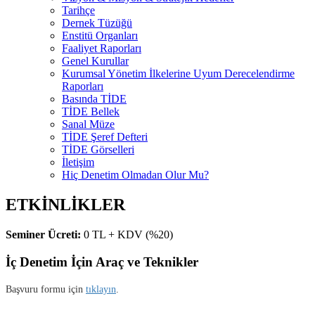
Tarihçe
Dernek Tüzüğü
Enstitü Organları
Faaliyet Raporları
Genel Kurullar
Kurumsal Yönetim İlkelerine Uyum Derecelendirme
Raporları
Basında TİDE
TİDE Bellek
Sanal Müze
TİDE Şeref Defteri
TİDE Görselleri
İletişim
Hiç Denetim Olmadan Olur Mu?
ETKİNLİKLER
Seminer Ücreti:
0 TL + KDV (%20)
İç Denetim İçin Araç ve Teknikler
Başvuru formu için
tıklayın
.