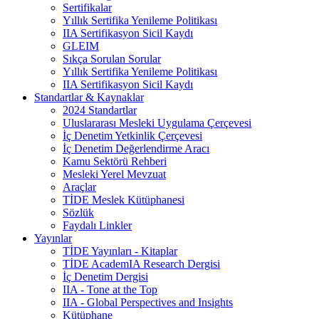
Sertifikalar
Yıllık Sertifika Yenileme Politikası
IIA Sertifikasyon Sicil Kaydı
GLEIM
Sıkça Sorulan Sorular
Yıllık Sertifika Yenileme Politikası
IIA Sertifikasyon Sicil Kaydı
Standartlar & Kaynaklar
2024 Standartlar
Uluslararası Mesleki Uygulama Çerçevesi
İç Denetim Yetkinlik Çerçevesi
İç Denetim Değerlendirme Aracı
Kamu Sektörü Rehberi
Mesleki Yerel Mevzuat
Araçlar
TİDE Meslek Kütüphanesi
Sözlük
Faydalı Linkler
Yayınlar
TİDE Yayınları - Kitaplar
TİDE AcademIA Research Dergisi
İç Denetim Dergisi
IIA - Tone at the Top
IIA - Global Perspectives and Insights
Kütüphane