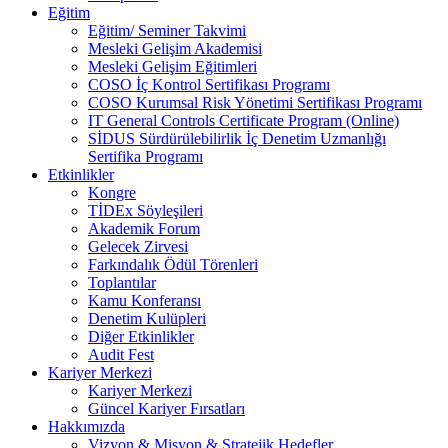
Eğitim
Eğitim/ Seminer Takvimi
Mesleki Gelişim Akademisi
Mesleki Gelişim Eğitimleri
COSO İç Kontrol Sertifikası Programı
COSO Kurumsal Risk Yönetimi Sertifikası Programı
IT General Controls Certificate Program (Online)
SİDUS Sürdürülebilirlik İç Denetim Uzmanlığı
Sertifika Programı
Etkinlikler
Kongre
TİDEx Söyleşileri
Akademik Forum
Gelecek Zirvesi
Farkındalık Ödül Törenleri
Toplantılar
Kamu Konferansı
Denetim Kulüpleri
Diğer Etkinlikler
Audit Fest
Kariyer Merkezi
Kariyer Merkezi
Güncel Kariyer Fırsatları
Hakkımızda
Vizyon & Misyon & Stratejik Hedefler