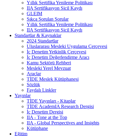
Yıllık Sertifika Yenileme Politikası
IIA Sertifikasyon Sicil Kaydı
GLEIM
Sıkça Sorulan Sorular
Yıllık Sertifika Yenileme Politikası
IIA Sertifikasyon Sicil Kaydı
Standartlar & Kaynaklar
2024 Standartlar
Uluslararası Mesleki Uygulama Çerçevesi
İç Denetim Yetkinlik Çerçevesi
İç Denetim Değerlendirme Aracı
Kamu Sektörü Rehberi
Mesleki Yerel Mevzuat
Araçlar
TİDE Meslek Kütüphanesi
Sözlük
Faydalı Linkler
Yayınlar
TİDE Yayınları - Kitaplar
TİDE AcademIA Research Dergisi
İç Denetim Dergisi
IIA - Tone at the Top
IIA - Global Perspectives and Insights
Kütüphane
Eğitim