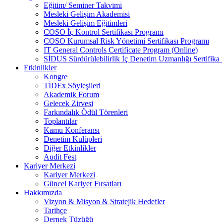
Eğitim/ Seminer Takvimi
Mesleki Gelişim Akademisi
Mesleki Gelişim Eğitimleri
COSO İç Kontrol Sertifikası Programı
COSO Kurumsal Risk Yönetimi Sertifikası Programı
IT General Controls Certificate Program (Online)
SİDUS Sürdürülebilirlik İç Denetim Uzmanlığı Sertifika
Etkinlikler
Kongre
TİDEx Söyleşileri
Akademik Forum
Gelecek Zirvesi
Farkındalık Ödül Törenleri
Toplantılar
Kamu Konferansı
Denetim Kulüpleri
Diğer Etkinlikler
Audit Fest
Kariyer Merkezi
Kariyer Merkezi
Güncel Kariyer Fırsatları
Hakkımızda
Vizyon & Misyon & Stratejik Hedefler
Tarihçe
Dernek Tüzüğü