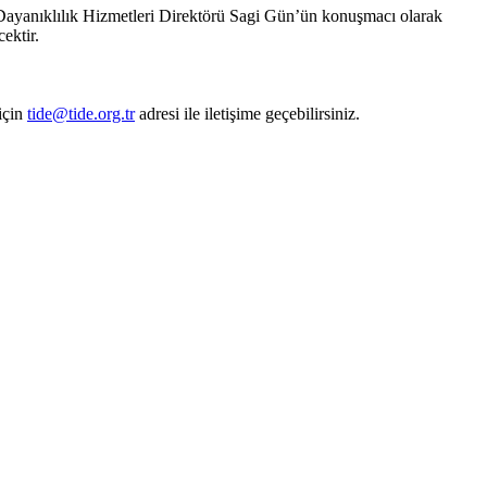
yanıklılık Hizmetleri Direktörü Sagi Gün’ün konuşmacı olarak
ektir.
için
tide@tide.org.tr
adresi ile iletişime geçebilirsiniz.