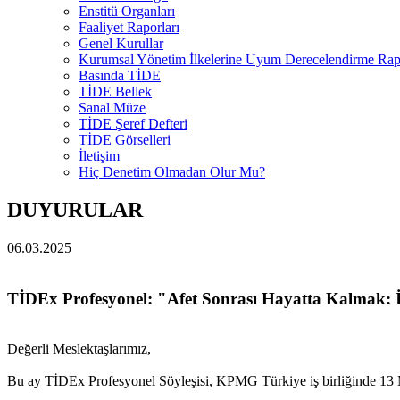
Enstitü Organları
Faaliyet Raporları
Genel Kurullar
Kurumsal Yönetim İlkelerine Uyum Derecelendirme Rapo
Basında TİDE
TİDE Bellek
Sanal Müze
TİDE Şeref Defteri
TİDE Görselleri
İletişim
Hiç Denetim Olmadan Olur Mu?
DUYURULAR
06.03.2025
TİDEx Profesyonel: "Afet Sonrası Hayatta Kalmak: İş
Değerli Meslektaşlarımız,
Bu ay TİDEx Profesyonel Söyleşisi, KPMG Türkiye iş birliğinde 13 Ma