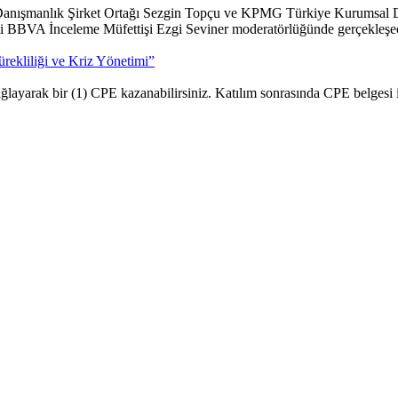
anışmanlık Şirket Ortağı Sezgin Topçu ve KPMG Türkiye Kurumsal Da
ti BBVA İnceleme Müfettişi Ezgi Seviner moderatörlüğünde gerçekleşec
rekliliği ve Kriz Yönetimi”
layarak bir (1) CPE kazanabilirsiniz. Katılım sonrasında CPE belgesi 