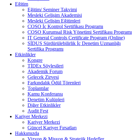
Eğitim
Eğitim/ Seminer Takvimi
Mesleki Gelişim Akademisi
Mesleki Gelişim Eğitimleri
COSO İç Kontrol Sertifikası Programı
COSO Kurumsal Risk Yönetimi Sertifikası Programı
IT General Controls Certificate Program (Online)
SİDUS Sürdürülebilirlik İç Denetim Uzmanlığı
Sertifika Programı
Etkinlikler
Kongre
TİDEx Söyleşileri
Akademik Forum
Gelecek Zirvesi
Farkındalık Ödül Törenleri
Toplantılar
Kamu Konferansı
Denetim Kulüpleri
Diğer Etkinlikler
Audit Fest
Kariyer Merkezi
Kariyer Merkezi
Güncel Kariyer Fırsatları
Hakkımızda
Vizyon & Misyon & Stratejik Hedefler