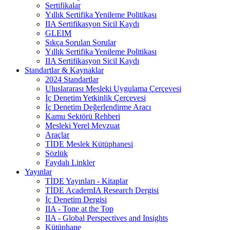
Sertifikalar
Yıllık Sertifika Yenileme Politikası
IIA Sertifikasyon Sicil Kaydı
GLEIM
Sıkça Sorulan Sorular
Yıllık Sertifika Yenileme Politikası
IIA Sertifikasyon Sicil Kaydı
Standartlar & Kaynaklar
2024 Standartlar
Uluslararası Mesleki Uygulama Çerçevesi
İç Denetim Yetkinlik Çerçevesi
İç Denetim Değerlendirme Aracı
Kamu Sektörü Rehberi
Mesleki Yerel Mevzuat
Araçlar
TİDE Meslek Kütüphanesi
Sözlük
Faydalı Linkler
Yayınlar
TİDE Yayınları - Kitaplar
TİDE AcademIA Research Dergisi
İç Denetim Dergisi
IIA - Tone at the Top
IIA - Global Perspectives and Insights
Kütüphane