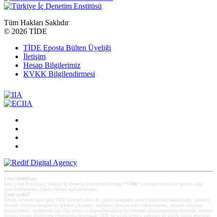
Tüm Hakları Saklıdır
©
2026 TİDE
TİDE Eposta Bülten Üyeliği
İletişim
Hesap Bilgilerimiz
KVKK Bilgilendirmesi
Çerez Politikası
İşbu Çerez Politikası, Türkiye İç Denetim Enstitüsü Derneği ("
TİDE
") internet sitesi için geçerli olup,
çerez kullanımına ilişkin ilkeleri açıklamaktadır.
Çerez nedir?
Birçok internet sitesi gibi TİDE internet sitesi de, çeşitli amaçlarla çerez (cookie) kullanmaktadır. Çerezler;
internet sitesinin düzgün bir şekilde çalışması, kullanıcı deneyiminin iyileştirilmesi, internet sitesinin
geliştirilmesi, ziyaretçiler için ilgi çekici ve kişiselleştirilmiş bir internet sitesi/uygulama amacıyla, internet
sitesini ziyaret ettiğinizde cihazınızda depolanan TİDE’ye ya da üçüncü şahıslara ait küçük metin dosyaları