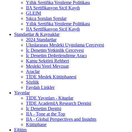
Yıllık Sertifika Yenileme Politikası
IIA Sertifikasyon Sicil Kaydı
GLEIM
Sıkça Sorulan Sorular
Yıllık Sertifika Yenileme Politikası
IIA Sertifikasyon Sicil Kaydı
Standartlar & Kaynaklar
2024 Standartlar
Uluslararası Mesleki Uygulama Çerçevesi
İç Denetim Yetkinlik Çerçevesi
İç Denetim Değerlendirme Aracı
Kamu Sektörü Rehberi
Mesleki Yerel Mevzuat
Araçlar
TİDE Meslek Kütüphanesi
Sözlük
Faydalı Linkler
Yayınlar
TİDE Yayınları - Kitaplar
TİDE AcademIA Research Dergisi
İç Denetim Dergisi
IIA - Tone at the Top
IIA - Global Perspectives and Insights
Kütüphane
Eğitim