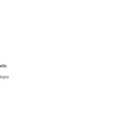
dır.
iptir.