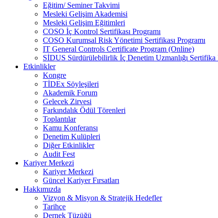
Eğitim/ Seminer Takvimi
Mesleki Gelişim Akademisi
Mesleki Gelişim Eğitimleri
COSO İç Kontrol Sertifikası Programı
COSO Kurumsal Risk Yönetimi Sertifikası Programı
IT General Controls Certificate Program (Online)
SİDUS Sürdürülebilirlik İç Denetim Uzmanlığı Sertifika
Etkinlikler
Kongre
TİDEx Söyleşileri
Akademik Forum
Gelecek Zirvesi
Farkındalık Ödül Törenleri
Toplantılar
Kamu Konferansı
Denetim Kulüpleri
Diğer Etkinlikler
Audit Fest
Kariyer Merkezi
Kariyer Merkezi
Güncel Kariyer Fırsatları
Hakkımızda
Vizyon & Misyon & Stratejik Hedefler
Tarihçe
Dernek Tüzüğü