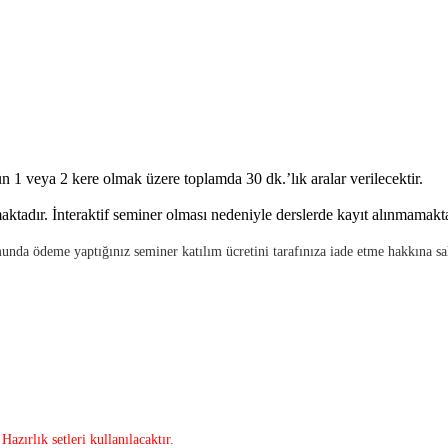
ün 1 veya 2 kere olmak üzere toplamda 30 dk.’lık aralar verilecektir.
ktadır. İnteraktif seminer olması nedeniyle derslerde kayıt alınmamakta
a ödeme yaptığınız seminer katılım ücretini tarafınıza iade etme hakkına sah
zırlık setleri kullanılacaktır.