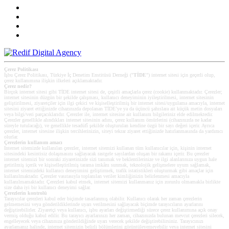
Çerez Politikası
İşbu Çerez Politikası, Türkiye İç Denetim Enstitüsü Derneği ("
TİDE
") internet sitesi için geçerli olup,
çerez kullanımına ilişkin ilkeleri açıklamaktadır.
Çerez nedir?
Birçok internet sitesi gibi TİDE internet sitesi de, çeşitli amaçlarla çerez (cookie) kullanmaktadır. Çerezler;
internet sitesinin düzgün bir şekilde çalışması, kullanıcı deneyiminin iyileştirilmesi, internet sitesinin
geliştirilmesi, ziyaretçiler için ilgi çekici ve kişiselleştirilmiş bir internet sitesi/uygulama amacıyla, internet
sitesini ziyaret ettiğinizde cihazınızda depolanan TİDE’ye ya da üçüncü şahıslara ait küçük metin dosyaları
veya bilgi/veri parçacıklarıdır. Çerezler ile, internet sitesine ait kullanım bilgileriniz elde edilmektedir.
Çerezler genellikle alındıkları internet sitesinin adını, çerez kullanım ömürlerini (cihazınızda ne kadar
süreyle tutulacağı), ve genellikle tesadüfî şekilde oluşturulan kendine özgü bir sayı değeri içerir. Ayrıca
çerezler, internet sitesine ilişkin tercihlerinizin, siteyi tekrar ziyaret ettiğinizde hatırlanmasında da yardımcı
olurlar.
Çerezlerin kullanım amacı
Internet sitemizde kullanılan çerezler, internet sitemizi kullanan tüm kullanıcılar için, kişinin internet
sitesindeki kesintisiz dolaşmasını sağlayacak rastgele sayılardan oluşan bir rakamı içerir. Bu çerezler
internet sitemizi bir sonraki ziyaretinizde sizi tanımak ve beklentilerinize ve ilgi alanlarınıza uygun hale
getirilmiş içerik ve kişiselleştirilmiş tarama imkânı sunmak, teknolojik gelişmelere uyum sağlamak,
internet sitemizdeki kullanıcı deneyimini geliştirmek, trafik istatistikleri oluşturmak gibi amaçlar için
kullanılmaktadır. Çerezler vasıtasıyla toplanılan veriler kimliğinizin belirlenmesi amacıyla
kullanılmamaktadır. Çerezleri kabul etmek, internet sitemizi kullanmanız için zorunlu olmamakla birlikte
size daha iyi bir kullanıcı deneyimi sağlar.
Çerezlerin kontrolü
Tarayıcılar çerezleri kabul eder biçimde tasarlanmış olabilir. Kullanıcı olarak her zaman çerezlerin
gelmemesini veya gönderildiklerinde uyarı verilmesini sağlayacak biçimde tarayıcıların ayarlarını
değiştirebilirler. Ziyaretçi veya kullanıcı, işbu ayarları değiştirmediği sürece çerez kullanımına açık onay
vermiş olduğu kabul edilir. Bu tarayıcı ayarlarınızı her zaman, cihazınızda bulunan mevcut çerezleri silecek,
engelleyecek veya cihazınıza gönderildiğinde uyarı verecek şekilde değiştirebilirsiniz. Tarayıcınızı
ayarlamanız halinde, internet sitemizin belirli bölümlerini görüntüleyemeyebilir veya internet sitesini