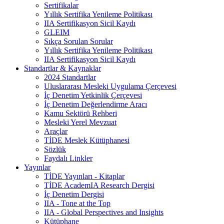
Sertifikalar
Yıllık Sertifika Yenileme Politikası
IIA Sertifikasyon Sicil Kaydı
GLEIM
Sıkça Sorulan Sorular
Yıllık Sertifika Yenileme Politikası
IIA Sertifikasyon Sicil Kaydı
Standartlar & Kaynaklar
2024 Standartlar
Uluslararası Mesleki Uygulama Çerçevesi
İç Denetim Yetkinlik Çerçevesi
İç Denetim Değerlendirme Aracı
Kamu Sektörü Rehberi
Mesleki Yerel Mevzuat
Araçlar
TİDE Meslek Kütüphanesi
Sözlük
Faydalı Linkler
Yayınlar
TİDE Yayınları - Kitaplar
TİDE AcademIA Research Dergisi
İç Denetim Dergisi
IIA - Tone at the Top
IIA - Global Perspectives and Insights
Kütüphane