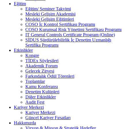
Eğitim
Eğitim/ Seminer Takvimi
Mesleki Gelişim Akademisi
Mesleki Gelişim Eğitimleri
COSO İç Kontrol Sertifikası Programı
COSO Kurumsal Risk Yönetimi Sertifikası Programı
IT General Controls Certificate Program (Online)
SİDUS Sürdürülebilirlik İç Denetim Uzmanlığı
Sertifika Programı
Etkinlikler
Kongre
TİDEx Söyleşileri
Akademik Forum
Gelecek Zirvesi
Farkındalık Ödül Törenleri
Toplantılar
Kamu Konferansı
Denetim Kulüpleri
Diğer Etkinlikler
Audit Fest
Kariyer Merkezi
Kariyer Merkezi
Güncel Kariyer Fırsatları
Hakkımızda
Vizyon & Misyon & Stratejik Hedefler