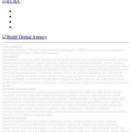
Çerez Politikası
İşbu Çerez Politikası, Türkiye İç Denetim Enstitüsü Derneği ("
TİDE
") internet sitesi için geçerli olup,
çerez kullanımına ilişkin ilkeleri açıklamaktadır.
Çerez nedir?
Birçok internet sitesi gibi TİDE internet sitesi de, çeşitli amaçlarla çerez (cookie) kullanmaktadır. Çerezler;
internet sitesinin düzgün bir şekilde çalışması, kullanıcı deneyiminin iyileştirilmesi, internet sitesinin
geliştirilmesi, ziyaretçiler için ilgi çekici ve kişiselleştirilmiş bir internet sitesi/uygulama amacıyla, internet
sitesini ziyaret ettiğinizde cihazınızda depolanan TİDE’ye ya da üçüncü şahıslara ait küçük metin dosyaları
veya bilgi/veri parçacıklarıdır. Çerezler ile, internet sitesine ait kullanım bilgileriniz elde edilmektedir.
Çerezler genellikle alındıkları internet sitesinin adını, çerez kullanım ömürlerini (cihazınızda ne kadar
süreyle tutulacağı), ve genellikle tesadüfî şekilde oluşturulan kendine özgü bir sayı değeri içerir. Ayrıca
çerezler, internet sitesine ilişkin tercihlerinizin, siteyi tekrar ziyaret ettiğinizde hatırlanmasında da yardımcı
olurlar.
Çerezlerin kullanım amacı
Internet sitemizde kullanılan çerezler, internet sitemizi kullanan tüm kullanıcılar için, kişinin internet
sitesindeki kesintisiz dolaşmasını sağlayacak rastgele sayılardan oluşan bir rakamı içerir. Bu çerezler
internet sitemizi bir sonraki ziyaretinizde sizi tanımak ve beklentilerinize ve ilgi alanlarınıza uygun hale
getirilmiş içerik ve kişiselleştirilmiş tarama imkânı sunmak, teknolojik gelişmelere uyum sağlamak,
internet sitemizdeki kullanıcı deneyimini geliştirmek, trafik istatistikleri oluşturmak gibi amaçlar için
kullanılmaktadır. Çerezler vasıtasıyla toplanılan veriler kimliğinizin belirlenmesi amacıyla
kullanılmamaktadır. Çerezleri kabul etmek, internet sitemizi kullanmanız için zorunlu olmamakla birlikte
size daha iyi bir kullanıcı deneyimi sağlar.
Çerezlerin kontrolü
Tarayıcılar çerezleri kabul eder biçimde tasarlanmış olabilir. Kullanıcı olarak her zaman çerezlerin
gelmemesini veya gönderildiklerinde uyarı verilmesini sağlayacak biçimde tarayıcıların ayarlarını
değiştirebilirler. Ziyaretçi veya kullanıcı, işbu ayarları değiştirmediği sürece çerez kullanımına açık onay
vermiş olduğu kabul edilir. Bu tarayıcı ayarlarınızı her zaman, cihazınızda bulunan mevcut çerezleri silecek,