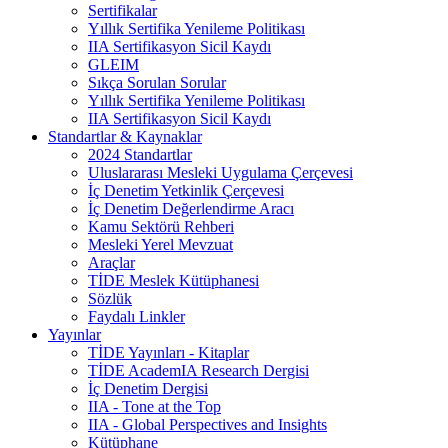
Sertifikalar
Yıllık Sertifika Yenileme Politikası
IIA Sertifikasyon Sicil Kaydı
GLEIM
Sıkça Sorulan Sorular
Yıllık Sertifika Yenileme Politikası
IIA Sertifikasyon Sicil Kaydı
Standartlar & Kaynaklar
2024 Standartlar
Uluslararası Mesleki Uygulama Çerçevesi
İç Denetim Yetkinlik Çerçevesi
İç Denetim Değerlendirme Aracı
Kamu Sektörü Rehberi
Mesleki Yerel Mevzuat
Araçlar
TİDE Meslek Kütüphanesi
Sözlük
Faydalı Linkler
Yayınlar
TİDE Yayınları - Kitaplar
TİDE AcademIA Research Dergisi
İç Denetim Dergisi
IIA - Tone at the Top
IIA - Global Perspectives and Insights
Kütüphane