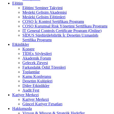
Eğitim
Eğitim/ Seminer Takvimi
Mesleki Gelişim Akademisi
Mesleki Gelişim Eğitimleri
COSO İç Kontrol Sertifikası Programı
COSO Kurumsal Risk Yönetimi Sertifikası Programı
IT General Controls Certificate Program (Online)
SİDUS Sürdürülebilirlik İç Denetim Uzmanlığı
Sertifika Programı
Etkinlikler
Kongre
TİDEx Söyleşileri
Akademik Forum
Gelecek Zirvesi
Farkındalık Ödül Törenleri
Toplantılar
Kamu Konferansı
Denetim Kulüpleri
Diğer Etkinlikler
Audit Fest
Kariyer Merkezi
Kariyer Merkezi
Güncel Kariyer Fırsatları
Hakkımızda
Vizyon & Misyon & Stratejik Hedefler