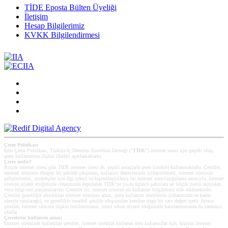
TİDE Eposta Bülten Üyeliği
İletişim
Hesap Bilgilerimiz
KVKK Bilgilendirmesi
Çerez Politikası
İşbu Çerez Politikası, Türkiye İç Denetim Enstitüsü Derneği ("
TİDE
") internet sitesi için geçerli olup,
çerez kullanımına ilişkin ilkeleri açıklamaktadır.
Çerez nedir?
Birçok internet sitesi gibi TİDE internet sitesi de, çeşitli amaçlarla çerez (cookie) kullanmaktadır. Çerezler;
internet sitesinin düzgün bir şekilde çalışması, kullanıcı deneyiminin iyileştirilmesi, internet sitesinin
geliştirilmesi, ziyaretçiler için ilgi çekici ve kişiselleştirilmiş bir internet sitesi/uygulama amacıyla, internet
sitesini ziyaret ettiğinizde cihazınızda depolanan TİDE’ye ya da üçüncü şahıslara ait küçük metin dosyaları
veya bilgi/veri parçacıklarıdır. Çerezler ile, internet sitesine ait kullanım bilgileriniz elde edilmektedir.
Çerezler genellikle alındıkları internet sitesinin adını, çerez kullanım ömürlerini (cihazınızda ne kadar
süreyle tutulacağı), ve genellikle tesadüfî şekilde oluşturulan kendine özgü bir sayı değeri içerir. Ayrıca
çerezler, internet sitesine ilişkin tercihlerinizin, siteyi tekrar ziyaret ettiğinizde hatırlanmasında da yardımcı
olurlar.
Çerezlerin kullanım amacı
Internet sitemizde kullanılan çerezler, internet sitemizi kullanan tüm kullanıcılar için, kişinin internet