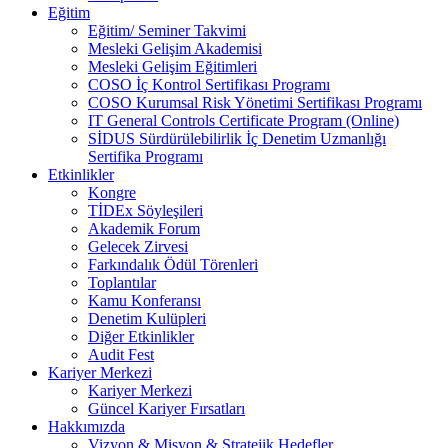
Eğitim
Eğitim/ Seminer Takvimi
Mesleki Gelişim Akademisi
Mesleki Gelişim Eğitimleri
COSO İç Kontrol Sertifikası Programı
COSO Kurumsal Risk Yönetimi Sertifikası Programı
IT General Controls Certificate Program (Online)
SİDUS Sürdürülebilirlik İç Denetim Uzmanlığı
Sertifika Programı
Etkinlikler
Kongre
TİDEx Söyleşileri
Akademik Forum
Gelecek Zirvesi
Farkındalık Ödül Törenleri
Toplantılar
Kamu Konferansı
Denetim Kulüpleri
Diğer Etkinlikler
Audit Fest
Kariyer Merkezi
Kariyer Merkezi
Güncel Kariyer Fırsatları
Hakkımızda
Vizyon & Misyon & Stratejik Hedefler