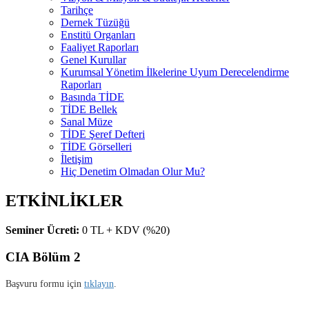
Tarihçe
Dernek Tüzüğü
Enstitü Organları
Faaliyet Raporları
Genel Kurullar
Kurumsal Yönetim İlkelerine Uyum Derecelendirme
Raporları
Basında TİDE
TİDE Bellek
Sanal Müze
TİDE Şeref Defteri
TİDE Görselleri
İletişim
Hiç Denetim Olmadan Olur Mu?
ETKİNLİKLER
Seminer Ücreti:
0 TL + KDV (%20)
CIA Bölüm 2
Başvuru formu için
tıklayın
.