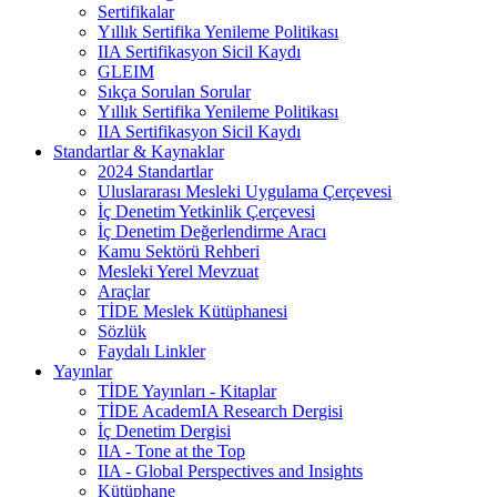
Sertifikalar
Yıllık Sertifika Yenileme Politikası
IIA Sertifikasyon Sicil Kaydı
GLEIM
Sıkça Sorulan Sorular
Yıllık Sertifika Yenileme Politikası
IIA Sertifikasyon Sicil Kaydı
Standartlar & Kaynaklar
2024 Standartlar
Uluslararası Mesleki Uygulama Çerçevesi
İç Denetim Yetkinlik Çerçevesi
İç Denetim Değerlendirme Aracı
Kamu Sektörü Rehberi
Mesleki Yerel Mevzuat
Araçlar
TİDE Meslek Kütüphanesi
Sözlük
Faydalı Linkler
Yayınlar
TİDE Yayınları - Kitaplar
TİDE AcademIA Research Dergisi
İç Denetim Dergisi
IIA - Tone at the Top
IIA - Global Perspectives and Insights
Kütüphane