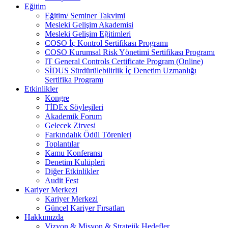
Eğitim
Eğitim/ Seminer Takvimi
Mesleki Gelişim Akademisi
Mesleki Gelişim Eğitimleri
COSO İç Kontrol Sertifikası Programı
COSO Kurumsal Risk Yönetimi Sertifikası Programı
IT General Controls Certificate Program (Online)
SİDUS Sürdürülebilirlik İç Denetim Uzmanlığı
Sertifika Programı
Etkinlikler
Kongre
TİDEx Söyleşileri
Akademik Forum
Gelecek Zirvesi
Farkındalık Ödül Törenleri
Toplantılar
Kamu Konferansı
Denetim Kulüpleri
Diğer Etkinlikler
Audit Fest
Kariyer Merkezi
Kariyer Merkezi
Güncel Kariyer Fırsatları
Hakkımızda
Vizyon & Misyon & Stratejik Hedefler