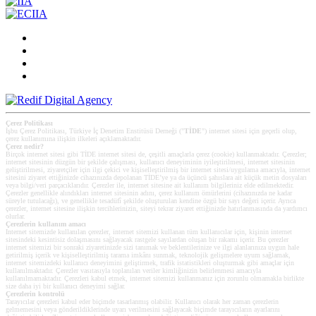
Çerez Politikası
İşbu Çerez Politikası, Türkiye İç Denetim Enstitüsü Derneği ("
TİDE
") internet sitesi için geçerli olup,
çerez kullanımına ilişkin ilkeleri açıklamaktadır.
Çerez nedir?
Birçok internet sitesi gibi TİDE internet sitesi de, çeşitli amaçlarla çerez (cookie) kullanmaktadır. Çerezler;
internet sitesinin düzgün bir şekilde çalışması, kullanıcı deneyiminin iyileştirilmesi, internet sitesinin
geliştirilmesi, ziyaretçiler için ilgi çekici ve kişiselleştirilmiş bir internet sitesi/uygulama amacıyla, internet
sitesini ziyaret ettiğinizde cihazınızda depolanan TİDE’ye ya da üçüncü şahıslara ait küçük metin dosyaları
veya bilgi/veri parçacıklarıdır. Çerezler ile, internet sitesine ait kullanım bilgileriniz elde edilmektedir.
Çerezler genellikle alındıkları internet sitesinin adını, çerez kullanım ömürlerini (cihazınızda ne kadar
süreyle tutulacağı), ve genellikle tesadüfî şekilde oluşturulan kendine özgü bir sayı değeri içerir. Ayrıca
çerezler, internet sitesine ilişkin tercihlerinizin, siteyi tekrar ziyaret ettiğinizde hatırlanmasında da yardımcı
olurlar.
Çerezlerin kullanım amacı
Internet sitemizde kullanılan çerezler, internet sitemizi kullanan tüm kullanıcılar için, kişinin internet
sitesindeki kesintisiz dolaşmasını sağlayacak rastgele sayılardan oluşan bir rakamı içerir. Bu çerezler
internet sitemizi bir sonraki ziyaretinizde sizi tanımak ve beklentilerinize ve ilgi alanlarınıza uygun hale
getirilmiş içerik ve kişiselleştirilmiş tarama imkânı sunmak, teknolojik gelişmelere uyum sağlamak,
internet sitemizdeki kullanıcı deneyimini geliştirmek, trafik istatistikleri oluşturmak gibi amaçlar için
kullanılmaktadır. Çerezler vasıtasıyla toplanılan veriler kimliğinizin belirlenmesi amacıyla
kullanılmamaktadır. Çerezleri kabul etmek, internet sitemizi kullanmanız için zorunlu olmamakla birlikte
size daha iyi bir kullanıcı deneyimi sağlar.
Çerezlerin kontrolü
Tarayıcılar çerezleri kabul eder biçimde tasarlanmış olabilir. Kullanıcı olarak her zaman çerezlerin
gelmemesini veya gönderildiklerinde uyarı verilmesini sağlayacak biçimde tarayıcıların ayarlarını