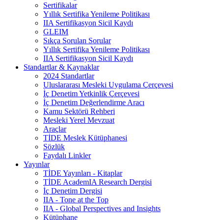
Sertifikalar
Yıllık Sertifika Yenileme Politikası
IIA Sertifikasyon Sicil Kaydı
GLEIM
Sıkça Sorulan Sorular
Yıllık Sertifika Yenileme Politikası
IIA Sertifikasyon Sicil Kaydı
Standartlar & Kaynaklar
2024 Standartlar
Uluslararası Mesleki Uygulama Çerçevesi
İç Denetim Yetkinlik Çerçevesi
İç Denetim Değerlendirme Aracı
Kamu Sektörü Rehberi
Mesleki Yerel Mevzuat
Araçlar
TİDE Meslek Kütüphanesi
Sözlük
Faydalı Linkler
Yayınlar
TİDE Yayınları - Kitaplar
TİDE AcademIA Research Dergisi
İç Denetim Dergisi
IIA - Tone at the Top
IIA - Global Perspectives and Insights
Kütüphane