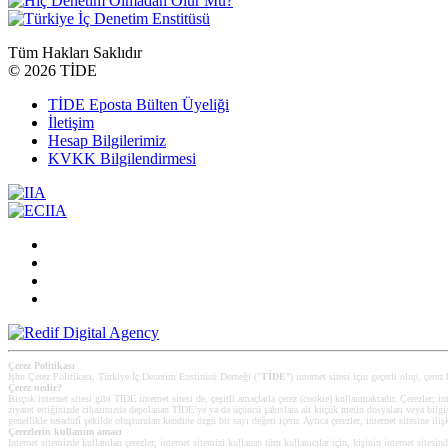
Tüm Hakları Saklıdır
©
2026 TİDE
TİDE Eposta Bülten Üyeliği
İletişim
Hesap Bilgilerimiz
KVKK Bilgilendirmesi
Çerez Politikası
İşbu Çerez Politikası, Türkiye İç Denetim Enstitüsü Derneği ("
TİDE
") internet sitesi için geçerli olup, çerez
Çerez nedir?
Birçok internet sitesi gibi TİDE internet sitesi de, çeşitli amaçlarla çerez (cookie) kullanmaktadır. Çerezler; int
ziyaret ettiğinizde cihazınızda depolanan TİDE’ye ya da üçüncü şahıslara ait küçük metin dosyaları veya bilgi/ver
genellikle tesadüfî şekilde oluşturulan kendine özgü bir sayı değeri içerir. Ayrıca çerezler, internet sitesine iliş
Çerezlerin kullanım amacı
Internet sitemizde kullanılan çerezler, internet sitemizi kullanan tüm kullanıcılar için, kişinin internet sitesin