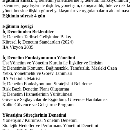
Eğitimin amacı:
iç denetim yöneticilerine iç denetim fonksiyonunun 
izlenmesi, paydaşlar ile ilişkiler, yönetişim, danışmanlık, hile ve risk 
yönetilmesine ilişkin güncel yaklaşımlar ve uygulamaların aktarılması
Eğitimin süresi: 4 gün
Eğitimin İçeriği
İç Denetimden Beklentiler
İç Denetim Tarihsel Gelişimine Bakış
Küresel İç Denetim Standartları (2024)
IIA Vizyon 2035
İç Denetim Fonksiyonunun Yönetimi
Üst Yönetim ve Yönetim Kurulu ile İlişkiler ve İletişim
İç Denetimin Konumu, Bağımsızlık, Tarafsızlık, Mesleki Özen
Yetki, Yönetmelik ve Görev Tanımları
IIA Yetkinlik Matrisi
İç Denetim Fonksiyonunun Stratejisini Belirleme
Risk Bazlı Denetim Planı Oluşturma
İç Denetim Hizmetlerinin Yürütülmesi
Güvence Sağlayıcılar ile Eşgüdüm, Güvence Haritalaması
Kalite Güvence ve Geliştirme Programı
Yönetişim Süreçlerinin Denetimi
Yönetişim / Kurumsal Yönetim Denetimi
Stratejik Hedefler ve Performans Yönetimi Denetimi