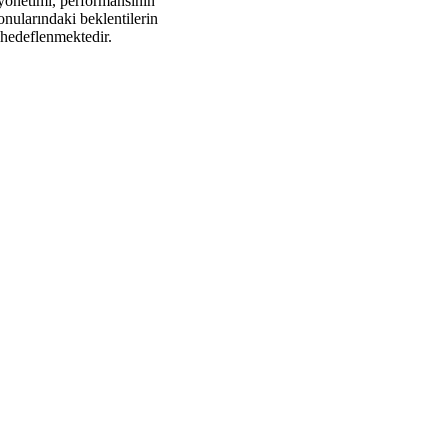
yönetimi, performansının
konularındaki beklentilerin
 hedeflenmektedir.