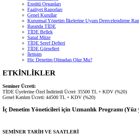
Enstitü Organları
Faaliyet Raporları
Genel Kurullar
Kurumsal Yönetim İlkelerine Uyum Derecelendirme Rapo
Basında TİDE
TİDE Bellek
Sanal Müze
TİDE Şeref Defteri
TİDE Görselleri
İletişim
Hiç Denetim Olmadan Olur Mu?
ETKİNLİKLER
Seminer Ücreti:
TİDE Üyelerine Özel İndirimli Ücret: 35500 TL + KDV (%20)
Genel Katılım Ücreti: 44500 TL + KDV (%20)
İç Denetim Yöneticileri için Uzmanlık Programı (Yüz 
SEMİNER TARİH VE SAATLERİ