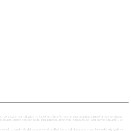
, ziyaretçiler için ilgi çekici ve kişiselleştirilmiş bir internet sitesi/uygulama amacıyla, internet sitesini
alındıkları internet sitesinin adını, çerez kullanım ömürlerini (cihazınızda ne kadar süreyle tutulacağı), ve
ir sonraki ziyaretinizde sizi tanımak ve beklentilerinize ve ilgi alanlarınıza uygun hale getirilmiş içerik ve