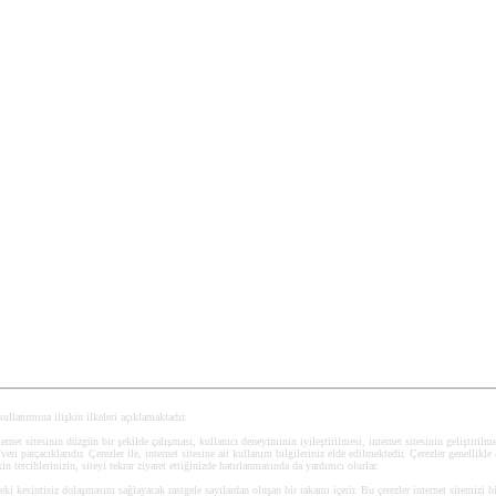
 kullanımına ilişkin ilkeleri açıklamaktadır.
ernet sitesinin düzgün bir şekilde çalışması, kullanıcı deneyiminin iyileştirilmesi, internet sitesinin geliştirilmesi
i parçacıklarıdır. Çerezler ile, internet sitesine ait kullanım bilgileriniz elde edilmektedir. Çerezler genellikle 
kin tercihlerinizin, siteyi tekrar ziyaret ettiğinizde hatırlanmasında da yardımcı olurlar.
deki kesintisiz dolaşmasını sağlayacak rastgele sayılardan oluşan bir rakamı içerir. Bu çerezler internet sitemizi b