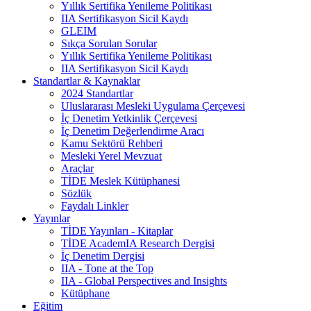
Yıllık Sertifika Yenileme Politikası
IIA Sertifikasyon Sicil Kaydı
GLEIM
Sıkça Sorulan Sorular
Yıllık Sertifika Yenileme Politikası
IIA Sertifikasyon Sicil Kaydı
Standartlar & Kaynaklar
2024 Standartlar
Uluslararası Mesleki Uygulama Çerçevesi
İç Denetim Yetkinlik Çerçevesi
İç Denetim Değerlendirme Aracı
Kamu Sektörü Rehberi
Mesleki Yerel Mevzuat
Araçlar
TİDE Meslek Kütüphanesi
Sözlük
Faydalı Linkler
Yayınlar
TİDE Yayınları - Kitaplar
TİDE AcademIA Research Dergisi
İç Denetim Dergisi
IIA - Tone at the Top
IIA - Global Perspectives and Insights
Kütüphane
Eğitim