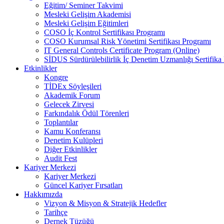
Eğitim/ Seminer Takvimi
Mesleki Gelişim Akademisi
Mesleki Gelişim Eğitimleri
COSO İç Kontrol Sertifikası Programı
COSO Kurumsal Risk Yönetimi Sertifikası Programı
IT General Controls Certificate Program (Online)
SİDUS Sürdürülebilirlik İç Denetim Uzmanlığı Sertifika
Etkinlikler
Kongre
TİDEx Söyleşileri
Akademik Forum
Gelecek Zirvesi
Farkındalık Ödül Törenleri
Toplantılar
Kamu Konferansı
Denetim Kulüpleri
Diğer Etkinlikler
Audit Fest
Kariyer Merkezi
Kariyer Merkezi
Güncel Kariyer Fırsatları
Hakkımızda
Vizyon & Misyon & Stratejik Hedefler
Tarihçe
Dernek Tüzüğü