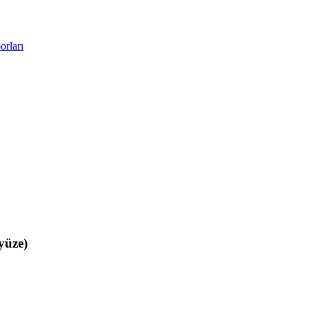
rları
yüze)