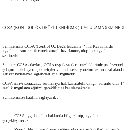
CCSA (KONTROL ÖZ DEĞERLENDİRME ) UYGULAMA SEMİNERİ
Seminerimiz CCSA (Kontrol Öz Değerlendirme) ‘ nın Kurumlarda
uygulanmasını pratik etmek amaçlı hazırlanmış olup, bir uygulama
semineridir.
Seminer CCSA adayları, CCSA uygulayıcıları, mesleklerinde profesyonel
gelişimi hedefleyen iç denetçiler ve muhasebe, yönetim ve finansal alanda
kariyer hedefleyen öğrenciler için uygundur.
CCSA sınavı sonucunda sertifikaya hak kazanabilmek için zorunlu olan 14
saatlik uygulama eğitimi gerekliliğini karşılamaktadır.
Seminerimize katılım sağlayarak :
· CCSA uygulamaları hakkında bilgi edinip, uygulama
gerçekleştirecek
· Konu hakkında sorularınızı eğitmenle tartışarak değerlendirecek,