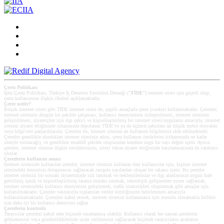
Çerez Politikası
İşbu Çerez Politikası, Türkiye İç Denetim Enstitüsü Derneği ("
TİDE
") internet sitesi için geçerli olup,
çerez kullanımına ilişkin ilkeleri açıklamaktadır.
Çerez nedir?
Birçok internet sitesi gibi TİDE internet sitesi de, çeşitli amaçlarla çerez (cookie) kullanmaktadır. Çerezler;
internet sitesinin düzgün bir şekilde çalışması, kullanıcı deneyiminin iyileştirilmesi, internet sitesinin
geliştirilmesi, ziyaretçiler için ilgi çekici ve kişiselleştirilmiş bir internet sitesi/uygulama amacıyla, internet
sitesini ziyaret ettiğinizde cihazınızda depolanan TİDE’ye ya da üçüncü şahıslara ait küçük metin dosyaları
veya bilgi/veri parçacıklarıdır. Çerezler ile, internet sitesine ait kullanım bilgileriniz elde edilmektedir.
Çerezler genellikle alındıkları internet sitesinin adını, çerez kullanım ömürlerini (cihazınızda ne kadar
süreyle tutulacağı), ve genellikle tesadüfî şekilde oluşturulan kendine özgü bir sayı değeri içerir. Ayrıca
çerezler, internet sitesine ilişkin tercihlerinizin, siteyi tekrar ziyaret ettiğinizde hatırlanmasında da yardımcı
olurlar.
Çerezlerin kullanım amacı
Internet sitemizde kullanılan çerezler, internet sitemizi kullanan tüm kullanıcılar için, kişinin internet
sitesindeki kesintisiz dolaşmasını sağlayacak rastgele sayılardan oluşan bir rakamı içerir. Bu çerezler
internet sitemizi bir sonraki ziyaretinizde sizi tanımak ve beklentilerinize ve ilgi alanlarınıza uygun hale
getirilmiş içerik ve kişiselleştirilmiş tarama imkânı sunmak, teknolojik gelişmelere uyum sağlamak,
internet sitemizdeki kullanıcı deneyimini geliştirmek, trafik istatistikleri oluşturmak gibi amaçlar için
kullanılmaktadır. Çerezler vasıtasıyla toplanılan veriler kimliğinizin belirlenmesi amacıyla
kullanılmamaktadır. Çerezleri kabul etmek, internet sitemizi kullanmanız için zorunlu olmamakla birlikte
size daha iyi bir kullanıcı deneyimi sağlar.
Çerezlerin kontrolü
Tarayıcılar çerezleri kabul eder biçimde tasarlanmış olabilir. Kullanıcı olarak her zaman çerezlerin
gelmemesini veya gönderildiklerinde uyarı verilmesini sağlayacak biçimde tarayıcıların ayarlarını