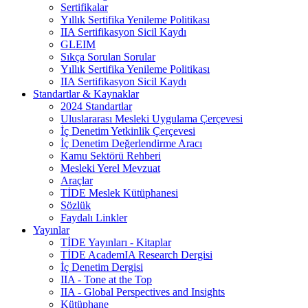
Sertifikalar
Yıllık Sertifika Yenileme Politikası
IIA Sertifikasyon Sicil Kaydı
GLEIM
Sıkça Sorulan Sorular
Yıllık Sertifika Yenileme Politikası
IIA Sertifikasyon Sicil Kaydı
Standartlar & Kaynaklar
2024 Standartlar
Uluslararası Mesleki Uygulama Çerçevesi
İç Denetim Yetkinlik Çerçevesi
İç Denetim Değerlendirme Aracı
Kamu Sektörü Rehberi
Mesleki Yerel Mevzuat
Araçlar
TİDE Meslek Kütüphanesi
Sözlük
Faydalı Linkler
Yayınlar
TİDE Yayınları - Kitaplar
TİDE AcademIA Research Dergisi
İç Denetim Dergisi
IIA - Tone at the Top
IIA - Global Perspectives and Insights
Kütüphane