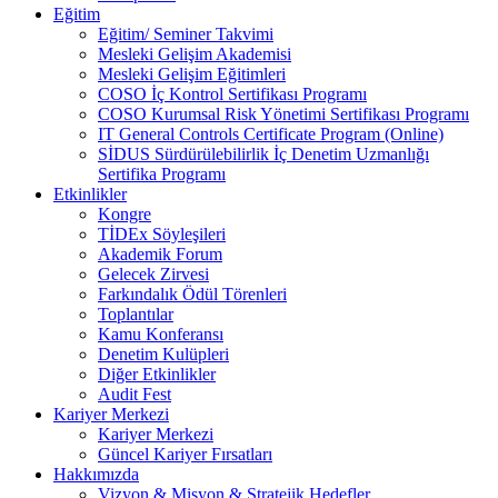
Eğitim
Eğitim/ Seminer Takvimi
Mesleki Gelişim Akademisi
Mesleki Gelişim Eğitimleri
COSO İç Kontrol Sertifikası Programı
COSO Kurumsal Risk Yönetimi Sertifikası Programı
IT General Controls Certificate Program (Online)
SİDUS Sürdürülebilirlik İç Denetim Uzmanlığı
Sertifika Programı
Etkinlikler
Kongre
TİDEx Söyleşileri
Akademik Forum
Gelecek Zirvesi
Farkındalık Ödül Törenleri
Toplantılar
Kamu Konferansı
Denetim Kulüpleri
Diğer Etkinlikler
Audit Fest
Kariyer Merkezi
Kariyer Merkezi
Güncel Kariyer Fırsatları
Hakkımızda
Vizyon & Misyon & Stratejik Hedefler