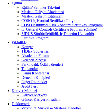
Eğitim
Eğitim/ Seminer Takvimi
Mesleki Gelişim Akademisi
Mesleki Gelişim Eğitimleri
COSO İç Kontrol Sertifikası Programı
COSO Kurumsal Risk Yönetimi Sertifikası Programı
IT General Controls Certificate Program (Online)
SİDUS Sürdürülebilirlik İç Denetim Uzmanlığı
Sertifika Programı
Etkinlikler
Kongre
TİDEx Söyleşileri
Akademik Forum
Gelecek Zirvesi
Farkındalık Ödül Törenleri
Toplantılar
Kamu Konferansı
Denetim Kulüpleri
Diğer Etkinlikler
Audit Fest
Kariyer Merkezi
Kariyer Merkezi
Güncel Kariyer Fırsatları
Hakkımızda
Vizyon & Misyon & Stratejik Hedefler