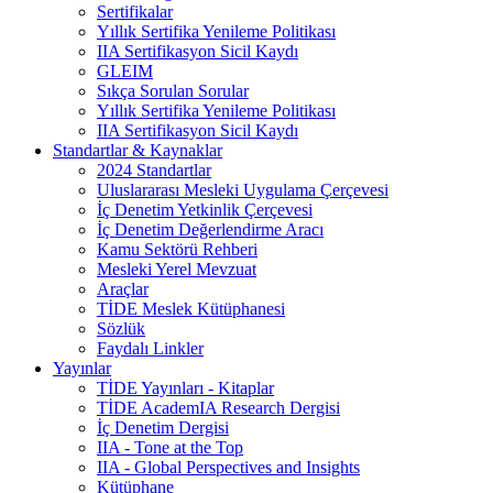
Sertifikalar
Yıllık Sertifika Yenileme Politikası
IIA Sertifikasyon Sicil Kaydı
GLEIM
Sıkça Sorulan Sorular
Yıllık Sertifika Yenileme Politikası
IIA Sertifikasyon Sicil Kaydı
Standartlar & Kaynaklar
2024 Standartlar
Uluslararası Mesleki Uygulama Çerçevesi
İç Denetim Yetkinlik Çerçevesi
İç Denetim Değerlendirme Aracı
Kamu Sektörü Rehberi
Mesleki Yerel Mevzuat
Araçlar
TİDE Meslek Kütüphanesi
Sözlük
Faydalı Linkler
Yayınlar
TİDE Yayınları - Kitaplar
TİDE AcademIA Research Dergisi
İç Denetim Dergisi
IIA - Tone at the Top
IIA - Global Perspectives and Insights
Kütüphane