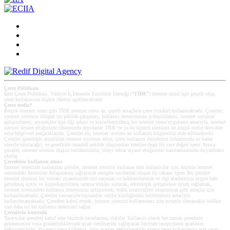
Çerez Politikası
İşbu Çerez Politikası, Türkiye İç Denetim Enstitüsü Derneği ("
TİDE
") internet sitesi için geçerli olup,
çerez kullanımına ilişkin ilkeleri açıklamaktadır.
Çerez nedir?
Birçok internet sitesi gibi TİDE internet sitesi de, çeşitli amaçlarla çerez (cookie) kullanmaktadır. Çerezler;
internet sitesinin düzgün bir şekilde çalışması, kullanıcı deneyiminin iyileştirilmesi, internet sitesinin
geliştirilmesi, ziyaretçiler için ilgi çekici ve kişiselleştirilmiş bir internet sitesi/uygulama amacıyla, internet
sitesini ziyaret ettiğinizde cihazınızda depolanan TİDE’ye ya da üçüncü şahıslara ait küçük metin dosyaları
veya bilgi/veri parçacıklarıdır. Çerezler ile, internet sitesine ait kullanım bilgileriniz elde edilmektedir.
Çerezler genellikle alındıkları internet sitesinin adını, çerez kullanım ömürlerini (cihazınızda ne kadar
süreyle tutulacağı), ve genellikle tesadüfî şekilde oluşturulan kendine özgü bir sayı değeri içerir. Ayrıca
çerezler, internet sitesine ilişkin tercihlerinizin, siteyi tekrar ziyaret ettiğinizde hatırlanmasında da yardımcı
olurlar.
Çerezlerin kullanım amacı
Internet sitemizde kullanılan çerezler, internet sitemizi kullanan tüm kullanıcılar için, kişinin internet
sitesindeki kesintisiz dolaşmasını sağlayacak rastgele sayılardan oluşan bir rakamı içerir. Bu çerezler
internet sitemizi bir sonraki ziyaretinizde sizi tanımak ve beklentilerinize ve ilgi alanlarınıza uygun hale
getirilmiş içerik ve kişiselleştirilmiş tarama imkânı sunmak, teknolojik gelişmelere uyum sağlamak,
internet sitemizdeki kullanıcı deneyimini geliştirmek, trafik istatistikleri oluşturmak gibi amaçlar için
kullanılmaktadır. Çerezler vasıtasıyla toplanılan veriler kimliğinizin belirlenmesi amacıyla
kullanılmamaktadır. Çerezleri kabul etmek, internet sitemizi kullanmanız için zorunlu olmamakla birlikte
size daha iyi bir kullanıcı deneyimi sağlar.
Çerezlerin kontrolü
Tarayıcılar çerezleri kabul eder biçimde tasarlanmış olabilir. Kullanıcı olarak her zaman çerezlerin
gelmemesini veya gönderildiklerinde uyarı verilmesini sağlayacak biçimde tarayıcıların ayarlarını
değiştirebilirler. Ziyaretçi veya kullanıcı, işbu ayarları değiştirmediği sürece çerez kullanımına açık onay