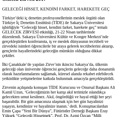
GELECEĞİ HİSSET, KENDİNİ FARKET, HAREKETE GEÇ
Türkiye’deki iç denetim profesyonellerinin meslek örgütü olan
Türkiye İç Denetim Enstitüsü (TİDE) ile Sakarya Üniversitesi
işbirliğiyle “Geleceği hisset, kendini farket, harekete geç” temalı
GELECEK ZİRVESİ etkinliği, 21-22 Nisan tarihlerinde
düzenlendi. Sakarya Üniversitesi Kültür ve Kongre Merkezi’nde
gerçekleştirilen konferansta, iş ve meslek dünyasının tecrübeli ve
zirvedeki isimleri öğrencilerle bir araya gelerek tecrübelerini aktarıp,
gençlerin hayallerindeki geleceğin mümkün olduğuna dikkat
çektiler.
İlki Çanakkale’de yapılan Zirve’nin ikincisi Sakarya’da, ülkenin
geleceği olan üniversite öğrencisi gençlerin geleceğe daha donanımlı
olarak hazırlanmalarını sağlamak, küresel alanda rekabet edebilecek
yetkinlikte yetişmelerine katkıda bulunmak amacıyla gerçekleştirildi.
Zirvenin açılışında konuşan TİDE Kurucusu ve Onursal Başkanı Ali
Kamil Uzun, ‘Geleceğimizin her karışı akıl terimizle ıslandıkça
gelecekten umut kesilmez. Akıl, öngördüğü ve hayal ettiği her şeyi
başarabilir. Bir gün amacınıza ulaşmak için her gün hayalinizi
yaşayın, kendinize ve hayalinize inanın.’ dedi. Konuşmacılardan
Emin Çapa “Yeni Bir Dünya”, Fütüristler Derneği Başkanı Eray
Yüksek “Geleceği Hissetmek”, Prof. Dr. Azmi Özcan “Milli