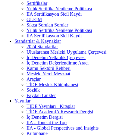
Sertifikalar
Yıllık Sertifika Yenileme Politikası
IIA Sertifikasyon Sicil Kaydı
GLEIM
Sıkça Sorulan Sorular
Yıllık Sertifika Yenileme Politikası
IIA Sertifikasyon Sicil Kaydı
Standartlar & Kaynaklar
2024 Standartlar
Uluslararası Mesleki Uygulama Çerçevesi
İç Denetim Yetkinlik Çerçevesi
İç Denetim Değerlendirme Aracı
Kamu Sektörü Rehberi
Mesleki Yerel Mevzuat
Araçlar
TİDE Meslek Kütüphanesi
Sözlük
Faydalı Linkler
Yayınlar
TİDE Yayınları - Kitaplar
TİDE AcademIA Research Dergisi
İç Denetim Dergisi
IIA - Tone at the Top
IIA - Global Perspectives and Insights
Kütüphane