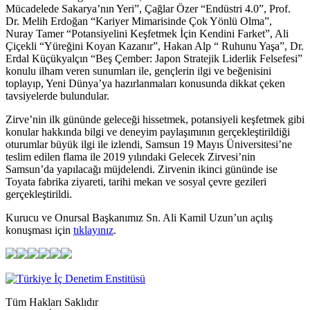
Mücadelede Sakarya’nın Yeri”, Çağlar Özer “Endüstri 4.0”, Prof.
Dr. Melih Erdoğan “Kariyer Mimarisinde Çok Yönlü Olma”,
Nuray Tamer “Potansiyelini Keşfetmek İçin Kendini Farket”, Ali
Çiçekli “Yüreğini Koyan Kazanır”, Hakan Alp “ Ruhunu Yaşa”, Dr.
Erdal Küçükyalçın “Beş Çember: Japon Stratejik Liderlik Felsefesi”
konulu ilham veren sunumları ile, gençlerin ilgi ve beğenisini
toplayıp, Yeni Dünya’ya hazırlanmaları konusunda dikkat çeken
tavsiyelerde bulundular.
Zirve’nin ilk gününde geleceği hissetmek, potansiyeli keşfetmek gibi
konular hakkında bilgi ve deneyim paylaşımının gerçekleştirildiği
oturumlar büyük ilgi ile izlendi, Samsun 19 Mayıs Üniversitesi’ne
teslim edilen flama ile 2019 yılındaki Gelecek Zirvesi’nin
Samsun’da yapılacağı müjdelendi. Zirvenin ikinci gününde ise
Toyata fabrika ziyareti, tarihi mekan ve sosyal çevre gezileri
gerçekleştirildi.
Kurucu ve Onursal Başkanımız Sn. Ali Kamil Uzun’un açılış
konuşması için
tıklayınız
.
Tüm Hakları Saklıdır