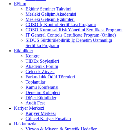
Eğitim
Eğitim/ Seminer Takvimi
Mesleki Gelişim Akademisi
Mesleki Gelişim Eğitimleri
COSO İç Kontrol Sertifikası Programı
COSO Kurumsal Risk Yönetimi Sertifikası Programı
IT General Controls Certificate Program (Online)
SİDUS Sürdürülebilirlik İç Denetim Uzmanlığı
Sertifika Programı
Etkinlikler
Kongre
TİDEx Söyleşileri
Akademik Forum
Gelecek Zirvesi
Farkındalık Ödül Törenleri
Toplantılar
Kamu Konferansı
Denetim Kulüpleri
Diğer Etkinlikler
Audit Fest
Kariyer Merkezi
Kariyer Merkezi
Güncel Kariyer Fırsatları
Hakkımızda
Vizyon & Misyon & Stratejik Hedefler