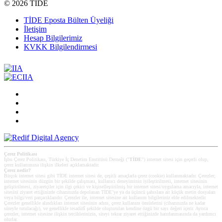
©
2026 TİDE
TİDE Eposta Bülten Üyeliği
İletişim
Hesap Bilgilerimiz
KVKK Bilgilendirmesi
Çerez Politikası
İşbu Çerez Politikası, Türkiye İç Denetim Enstitüsü Derneği ("
TİDE
") internet sitesi için geçerli olup,
çerez kullanımına ilişkin ilkeleri açıklamaktadır.
Çerez nedir?
Birçok internet sitesi gibi TİDE internet sitesi de, çeşitli amaçlarla çerez (cookie) kullanmaktadır. Çerezler;
internet sitesinin düzgün bir şekilde çalışması, kullanıcı deneyiminin iyileştirilmesi, internet sitesinin
geliştirilmesi, ziyaretçiler için ilgi çekici ve kişiselleştirilmiş bir internet sitesi/uygulama amacıyla, internet
sitesini ziyaret ettiğinizde cihazınızda depolanan TİDE’ye ya da üçüncü şahıslara ait küçük metin dosyaları
veya bilgi/veri parçacıklarıdır. Çerezler ile, internet sitesine ait kullanım bilgileriniz elde edilmektedir.
Çerezler genellikle alındıkları internet sitesinin adını, çerez kullanım ömürlerini (cihazınızda ne kadar
süreyle tutulacağı), ve genellikle tesadüfî şekilde oluşturulan kendine özgü bir sayı değeri içerir. Ayrıca
çerezler, internet sitesine ilişkin tercihlerinizin, siteyi tekrar ziyaret ettiğinizde hatırlanmasında da yardımcı
olurlar.