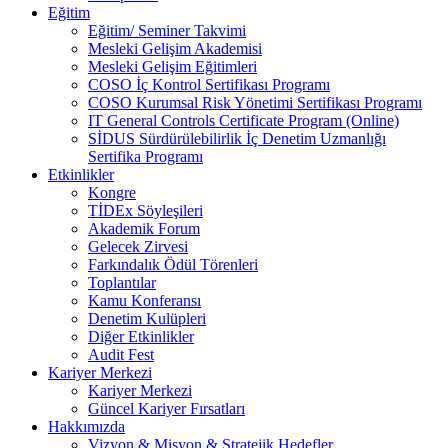
Eğitim
Eğitim/ Seminer Takvimi
Mesleki Gelişim Akademisi
Mesleki Gelişim Eğitimleri
COSO İç Kontrol Sertifikası Programı
COSO Kurumsal Risk Yönetimi Sertifikası Programı
IT General Controls Certificate Program (Online)
SİDUS Sürdürülebilirlik İç Denetim Uzmanlığı
Sertifika Programı
Etkinlikler
Kongre
TİDEx Söyleşileri
Akademik Forum
Gelecek Zirvesi
Farkındalık Ödül Törenleri
Toplantılar
Kamu Konferansı
Denetim Kulüpleri
Diğer Etkinlikler
Audit Fest
Kariyer Merkezi
Kariyer Merkezi
Güncel Kariyer Fırsatları
Hakkımızda
Vizyon & Misyon & Stratejik Hedefler