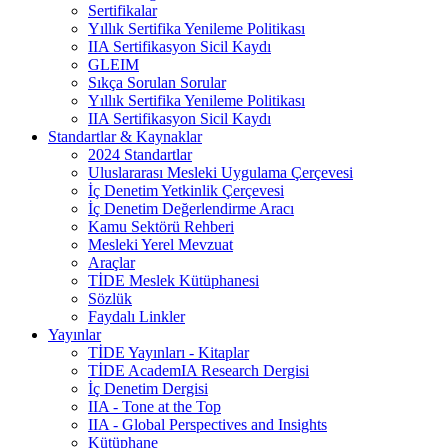
Sertifikalar
Yıllık Sertifika Yenileme Politikası
IIA Sertifikasyon Sicil Kaydı
GLEIM
Sıkça Sorulan Sorular
Yıllık Sertifika Yenileme Politikası
IIA Sertifikasyon Sicil Kaydı
Standartlar & Kaynaklar
2024 Standartlar
Uluslararası Mesleki Uygulama Çerçevesi
İç Denetim Yetkinlik Çerçevesi
İç Denetim Değerlendirme Aracı
Kamu Sektörü Rehberi
Mesleki Yerel Mevzuat
Araçlar
TİDE Meslek Kütüphanesi
Sözlük
Faydalı Linkler
Yayınlar
TİDE Yayınları - Kitaplar
TİDE AcademIA Research Dergisi
İç Denetim Dergisi
IIA - Tone at the Top
IIA - Global Perspectives and Insights
Kütüphane