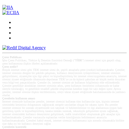
Çerez Politikası
İşbu Çerez Politikası, Türkiye İç Denetim Enstitüsü Derneği ("
TİDE
") internet sitesi için geçerli olup,
çerez kullanımına ilişkin ilkeleri açıklamaktadır.
Çerez nedir?
Birçok internet sitesi gibi TİDE internet sitesi de, çeşitli amaçlarla çerez (cookie) kullanmaktadır. Çerezler;
internet sitesinin düzgün bir şekilde çalışması, kullanıcı deneyiminin iyileştirilmesi, internet sitesinin
geliştirilmesi, ziyaretçiler için ilgi çekici ve kişiselleştirilmiş bir internet sitesi/uygulama amacıyla, internet
sitesini ziyaret ettiğinizde cihazınızda depolanan TİDE’ye ya da üçüncü şahıslara ait küçük metin dosyaları
veya bilgi/veri parçacıklarıdır. Çerezler ile, internet sitesine ait kullanım bilgileriniz elde edilmektedir.
Çerezler genellikle alındıkları internet sitesinin adını, çerez kullanım ömürlerini (cihazınızda ne kadar
süreyle tutulacağı), ve genellikle tesadüfî şekilde oluşturulan kendine özgü bir sayı değeri içerir. Ayrıca
çerezler, internet sitesine ilişkin tercihlerinizin, siteyi tekrar ziyaret ettiğinizde hatırlanmasında da yardımcı
olurlar.
Çerezlerin kullanım amacı
Internet sitemizde kullanılan çerezler, internet sitemizi kullanan tüm kullanıcılar için, kişinin internet
sitesindeki kesintisiz dolaşmasını sağlayacak rastgele sayılardan oluşan bir rakamı içerir. Bu çerezler
internet sitemizi bir sonraki ziyaretinizde sizi tanımak ve beklentilerinize ve ilgi alanlarınıza uygun hale
getirilmiş içerik ve kişiselleştirilmiş tarama imkânı sunmak, teknolojik gelişmelere uyum sağlamak,
internet sitemizdeki kullanıcı deneyimini geliştirmek, trafik istatistikleri oluşturmak gibi amaçlar için
kullanılmaktadır. Çerezler vasıtasıyla toplanılan veriler kimliğinizin belirlenmesi amacıyla
kullanılmamaktadır. Çerezleri kabul etmek, internet sitemizi kullanmanız için zorunlu olmamakla birlikte
size daha iyi bir kullanıcı deneyimi sağlar.
Çerezlerin kontrolü