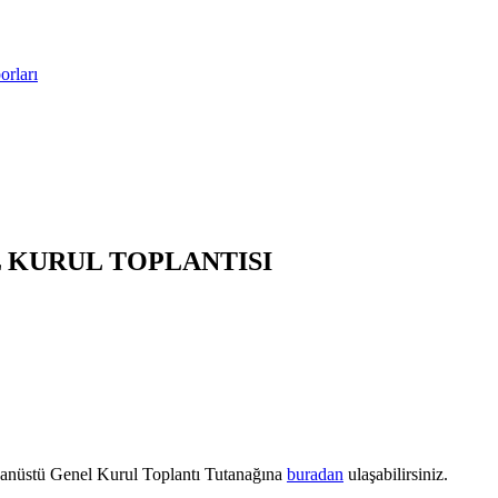
rları
L KURUL TOPLANTISI
ğanüstü Genel Kurul Toplantı Tutanağına
buradan
ulaşabilirsiniz.