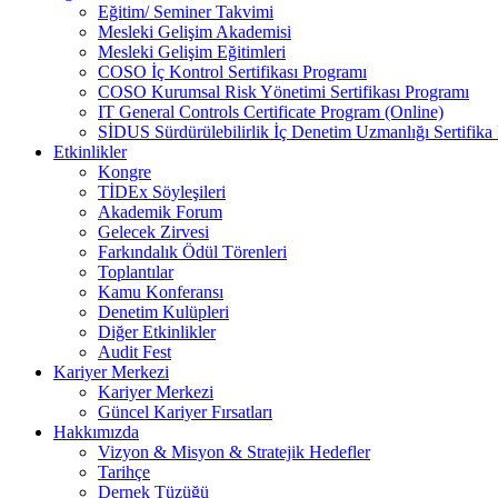
Eğitim/ Seminer Takvimi
Mesleki Gelişim Akademisi
Mesleki Gelişim Eğitimleri
COSO İç Kontrol Sertifikası Programı
COSO Kurumsal Risk Yönetimi Sertifikası Programı
IT General Controls Certificate Program (Online)
SİDUS Sürdürülebilirlik İç Denetim Uzmanlığı Sertifika
Etkinlikler
Kongre
TİDEx Söyleşileri
Akademik Forum
Gelecek Zirvesi
Farkındalık Ödül Törenleri
Toplantılar
Kamu Konferansı
Denetim Kulüpleri
Diğer Etkinlikler
Audit Fest
Kariyer Merkezi
Kariyer Merkezi
Güncel Kariyer Fırsatları
Hakkımızda
Vizyon & Misyon & Stratejik Hedefler
Tarihçe
Dernek Tüzüğü