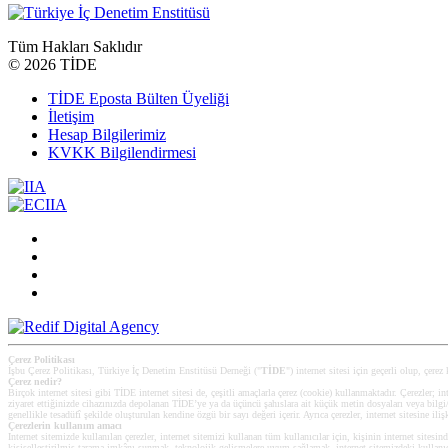
Tüm Hakları Saklıdır
©
2026 TİDE
TİDE Eposta Bülten Üyeliği
İletişim
Hesap Bilgilerimiz
KVKK Bilgilendirmesi
Çerez Politikası
İşbu Çerez Politikası, Türkiye İç Denetim Enstitüsü Derneği ("
TİDE
") internet sitesi için geçerli olup, çerez
Çerez nedir?
Birçok internet sitesi gibi TİDE internet sitesi de, çeşitli amaçlarla çerez (cookie) kullanmaktadır. Çerezler; int
ziyaret ettiğinizde cihazınızda depolanan TİDE’ye ya da üçüncü şahıslara ait küçük metin dosyaları veya bilgi/ver
genellikle tesadüfî şekilde oluşturulan kendine özgü bir sayı değeri içerir. Ayrıca çerezler, internet sitesine iliş
Çerezlerin kullanım amacı
Internet sitemizde kullanılan çerezler, internet sitemizi kullanan tüm kullanıcılar için, kişinin internet sitesin
kişiselleştirilmiş tarama imkânı sunmak, teknolojik gelişmelere uyum sağlamak, internet sitemizdeki kullanıcı 