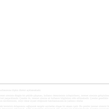
 kullanımına ilişkin ilkeleri açıklamaktadır.
ernet sitesinin düzgün bir şekilde çalışması, kullanıcı deneyiminin iyileştirilmesi, internet sitesinin geliştirilmesi
i parçacıklarıdır. Çerezler ile, internet sitesine ait kullanım bilgileriniz elde edilmektedir. Çerezler genellikle 
kin tercihlerinizin, siteyi tekrar ziyaret ettiğinizde hatırlanmasında da yardımcı olurlar.
deki kesintisiz dolaşmasını sağlayacak rastgele sayılardan oluşan bir rakamı içerir. Bu çerezler internet sitemizi b
deneyimini geliştirmek, trafik istatistikleri oluşturmak gibi amaçlar için kullanılmaktadır. Çerezler vasıtasıyl