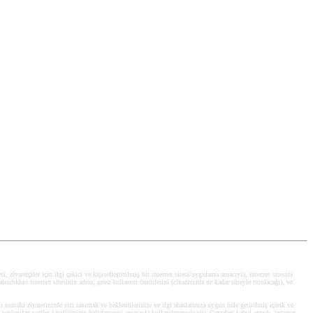
, ziyaretçiler için ilgi çekici ve kişiselleştirilmiş bir internet sitesi/uygulama amacıyla, internet sitesini
alındıkları internet sitesinin adını, çerez kullanım ömürlerini (cihazınızda ne kadar süreyle tutulacağı), ve
ir sonraki ziyaretinizde sizi tanımak ve beklentilerinize ve ilgi alanlarınıza uygun hale getirilmiş içerik ve
a toplanılan veriler kimliğinizin belirlenmesi amacıyla kullanılmamaktadır. Çerezleri kabul etmek, internet