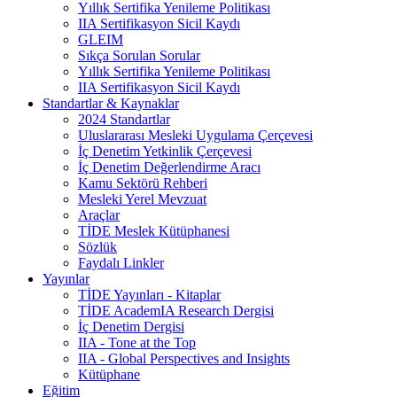
Yıllık Sertifika Yenileme Politikası
IIA Sertifikasyon Sicil Kaydı
GLEIM
Sıkça Sorulan Sorular
Yıllık Sertifika Yenileme Politikası
IIA Sertifikasyon Sicil Kaydı
Standartlar & Kaynaklar
2024 Standartlar
Uluslararası Mesleki Uygulama Çerçevesi
İç Denetim Yetkinlik Çerçevesi
İç Denetim Değerlendirme Aracı
Kamu Sektörü Rehberi
Mesleki Yerel Mevzuat
Araçlar
TİDE Meslek Kütüphanesi
Sözlük
Faydalı Linkler
Yayınlar
TİDE Yayınları - Kitaplar
TİDE AcademIA Research Dergisi
İç Denetim Dergisi
IIA - Tone at the Top
IIA - Global Perspectives and Insights
Kütüphane
Eğitim