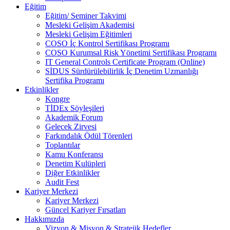
Eğitim
Eğitim/ Seminer Takvimi
Mesleki Gelişim Akademisi
Mesleki Gelişim Eğitimleri
COSO İç Kontrol Sertifikası Programı
COSO Kurumsal Risk Yönetimi Sertifikası Programı
IT General Controls Certificate Program (Online)
SİDUS Sürdürülebilirlik İç Denetim Uzmanlığı
Sertifika Programı
Etkinlikler
Kongre
TİDEx Söyleşileri
Akademik Forum
Gelecek Zirvesi
Farkındalık Ödül Törenleri
Toplantılar
Kamu Konferansı
Denetim Kulüpleri
Diğer Etkinlikler
Audit Fest
Kariyer Merkezi
Kariyer Merkezi
Güncel Kariyer Fırsatları
Hakkımızda
Vizyon & Misyon & Stratejik Hedefler