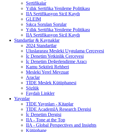
Sertifikalar
Yıllık Sertifika Yenileme Politikası
IIA Sertifikasyon Sicil Kaydı
GLEIM
Sıkça Sorulan Sorular
Yıllık Sertifika Yenileme Politikası
IIA Sertifikasyon Sicil Kaydı
Standartlar & Kaynaklar
2024 Standartlar
Uluslararası Mesleki Uygulama Çerçevesi
İç Denetim Yetkinlik Çerçevesi
İç Denetim Değerlendirme Aracı
Kamu Sektörü Rehberi
Mesleki Yerel Mevzuat
Araçlar
TİDE Meslek Kütüphanesi
Sözlük
Faydalı Linkler
Yayınlar
TİDE Yayınları - Kitaplar
TİDE AcademIA Research Dergisi
İç Denetim Dergisi
IIA - Tone at the Top
IIA - Global Perspectives and Insights
Kütüphane