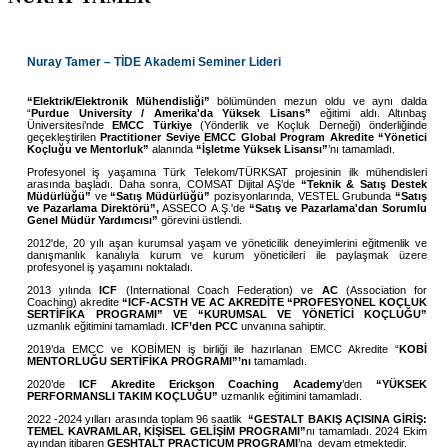
Nuray Tamer – TİDE Akademi Seminer Lideri
“Elektrik/Elektronik Mühendisliği”
bölümünden mezun oldu ve aynı dalda
“
Purdue University / Amerika'da Yüksek Lisans”
eğitimi aldı. Altınbaş
Üniversitesi’nde
EMCC Türkiye
(Yönderlik ve Koçluk Derneği) önderliğinde
geçekleştirilen
Practitioner Seviye
EMCC Global Program Akredite
“Yönetici
Koçluğu ve Mentorluk”
alanında
“İşletme Yüksek Lisansı”
’nı tamamladı.
Profesyonel iş yaşamına Türk Telekom/TÜRKSAT projesinin ilk mühendisleri
arasında başladı. Daha sonra, COMSAT Dijital AŞ’de
“Teknik & Satış Destek
Müdürlüğü”
ve
“Satış Müdürlüğü”
pozisyonlarında, VESTEL Grubunda
“Satış
ve Pazarlama Direktörü”,
ASSECO A.Ş.'de
“Satış ve Pazarlama'dan Sorumlu
Genel Müdür Yardımcısı”
görevini üstlendi.
2012'de, 20 yılı aşan kurumsal yaşam ve yöneticilik deneyimlerini eğitmenlik ve
danışmanlık kanalıyla kurum ve kurum yöneticileri ile paylaşmak üzere
profesyonel iş yaşamını noktaladı.
2013 yılında
ICF
(International Coach Federation) ve
AC
(Association for
Coaching) akredite
“ICF-ACSTH VE AC AKREDİTE “PROFESYONEL KOÇLUK
SERTİFİKA PROGRAMI” VE “KURUMSAL VE YÖNETİCİ KOÇLUĞU”
uzmanlık eğitimini tamamladı.
ICF’den
PCC
unvanına sahiptir.
2019’da EMCC ve KOBİMEN iş birliği ile hazırlanan EMCC Akredite “
KOBİ
MENTORLUĞU SERTİFİKA PROGRAMI”’nı
tamamladı.
2020’de
ICF Akredite
Erickson Coaching Academy
’den
“YÜKSEK
PERFORMANSLI TAKIM KOÇLUĞU”
uzmanlık eğitimini tamamladı.
2022 -2024 yılları arasında toplam 96 saatlik
“GESTALT BAKIŞ AÇISINA GİRİŞ:
TEMEL KAVRAMLAR, KİŞİSEL GELİŞİM PROGRAMI”
nı tamamladı. 2024 Ekim
ayından itibaren
GESHTALT PRACTICUM PROGRAMI
’na devam etmektedir.