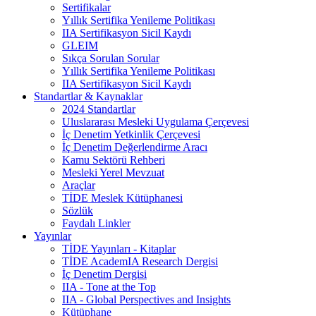
Sertifikalar
Yıllık Sertifika Yenileme Politikası
IIA Sertifikasyon Sicil Kaydı
GLEIM
Sıkça Sorulan Sorular
Yıllık Sertifika Yenileme Politikası
IIA Sertifikasyon Sicil Kaydı
Standartlar & Kaynaklar
2024 Standartlar
Uluslararası Mesleki Uygulama Çerçevesi
İç Denetim Yetkinlik Çerçevesi
İç Denetim Değerlendirme Aracı
Kamu Sektörü Rehberi
Mesleki Yerel Mevzuat
Araçlar
TİDE Meslek Kütüphanesi
Sözlük
Faydalı Linkler
Yayınlar
TİDE Yayınları - Kitaplar
TİDE AcademIA Research Dergisi
İç Denetim Dergisi
IIA - Tone at the Top
IIA - Global Perspectives and Insights
Kütüphane