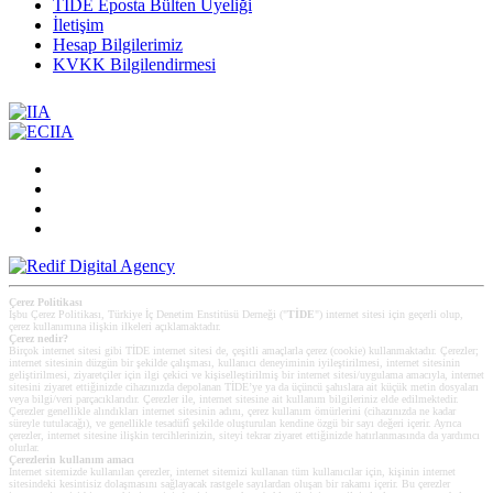
TİDE Eposta Bülten Üyeliği
İletişim
Hesap Bilgilerimiz
KVKK Bilgilendirmesi
Çerez Politikası
İşbu Çerez Politikası, Türkiye İç Denetim Enstitüsü Derneği ("
TİDE
") internet sitesi için geçerli olup,
çerez kullanımına ilişkin ilkeleri açıklamaktadır.
Çerez nedir?
Birçok internet sitesi gibi TİDE internet sitesi de, çeşitli amaçlarla çerez (cookie) kullanmaktadır. Çerezler;
internet sitesinin düzgün bir şekilde çalışması, kullanıcı deneyiminin iyileştirilmesi, internet sitesinin
geliştirilmesi, ziyaretçiler için ilgi çekici ve kişiselleştirilmiş bir internet sitesi/uygulama amacıyla, internet
sitesini ziyaret ettiğinizde cihazınızda depolanan TİDE’ye ya da üçüncü şahıslara ait küçük metin dosyaları
veya bilgi/veri parçacıklarıdır. Çerezler ile, internet sitesine ait kullanım bilgileriniz elde edilmektedir.
Çerezler genellikle alındıkları internet sitesinin adını, çerez kullanım ömürlerini (cihazınızda ne kadar
süreyle tutulacağı), ve genellikle tesadüfî şekilde oluşturulan kendine özgü bir sayı değeri içerir. Ayrıca
çerezler, internet sitesine ilişkin tercihlerinizin, siteyi tekrar ziyaret ettiğinizde hatırlanmasında da yardımcı
olurlar.
Çerezlerin kullanım amacı
Internet sitemizde kullanılan çerezler, internet sitemizi kullanan tüm kullanıcılar için, kişinin internet
sitesindeki kesintisiz dolaşmasını sağlayacak rastgele sayılardan oluşan bir rakamı içerir. Bu çerezler