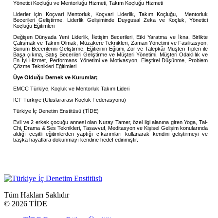
Yönetici Koçluğu ve Mentorluğu Hizmeti, Takım Koçluğu Hizmeti
Liderler için Koçvari Mentorluk, Koçvari Liderlik, Takım Koçluğu, Mentorluk
Becerileri Geliştirme, Liderlik Gelişiminde Duygusal Zeka ve Koçluk, Yönetici
Koçluğu Eğitimleri
Değişen Dünyada Yeni Liderlik, İletişim Becerileri, Etki Yaratma ve İkna, Birlikte
Çalışmak ve Takım Olmak, Müzakere Teknikleri, Zaman Yönetimi ve Fasilitasyon,
Sunum Becerilerini Geliştirme, Eğiticinin Eğitimi, Zor ve Talepkâr Müşteri Tipleri ile
Başa çıkma, Satış Becerileri Geliştirme ve Müşteri Yönetimi, Müşteri Odaklılık ve
En İyi Hizmet, Performans Yönetimi ve Motivasyon, Eleştirel Düşünme, Problem
Çözme Teknikleri Eğitimleri
Üye Olduğu Dernek ve Kurumlar;
EMCC Türkiye, Koçluk ve Mentorluk Takım Lideri
ICF Türkiye (Uluslararası Koçluk Federasyonu)
Türkiye İç Denetim Enstitüsü (TİDE)
Evli ve 2 erkek çocuğu annesi olan Nuray Tamer, özel ilgi alanına giren Yoga, Tai-
Chi, Drama & Ses Teknikleri, Tasavvuf, Meditasyon ve Kişisel Gelişim konularında
aldığı çeşitli eğitimlerden yaptığı çıkarımları kullanarak kendini geliştirmeyi ve
başka hayatlara dokunmayı kendine hedef edinmiştir.
Tüm Hakları Saklıdır
©
2026 TİDE