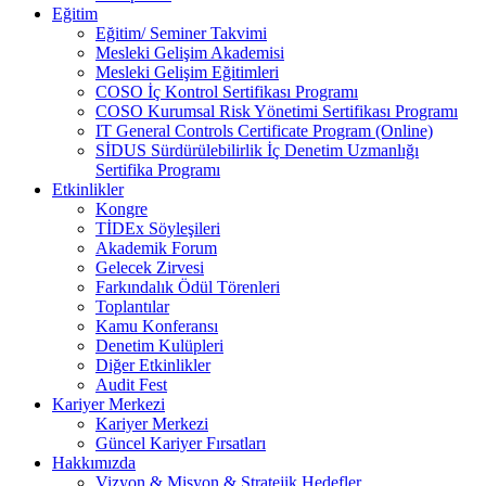
Eğitim
Eğitim/ Seminer Takvimi
Mesleki Gelişim Akademisi
Mesleki Gelişim Eğitimleri
COSO İç Kontrol Sertifikası Programı
COSO Kurumsal Risk Yönetimi Sertifikası Programı
IT General Controls Certificate Program (Online)
SİDUS Sürdürülebilirlik İç Denetim Uzmanlığı
Sertifika Programı
Etkinlikler
Kongre
TİDEx Söyleşileri
Akademik Forum
Gelecek Zirvesi
Farkındalık Ödül Törenleri
Toplantılar
Kamu Konferansı
Denetim Kulüpleri
Diğer Etkinlikler
Audit Fest
Kariyer Merkezi
Kariyer Merkezi
Güncel Kariyer Fırsatları
Hakkımızda
Vizyon & Misyon & Stratejik Hedefler