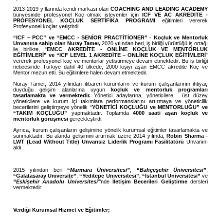
2013-2019 yıllarında kendi markası olan
COACHING AND LEADING ACADEMY
bünyesinde profesyonel Koç olmak isteyenler için
ICF VE AC AKREDİTE -
PROFESYONEL KOÇLUK SERTİFİKA PROGRAMI
eğitimleri vererek
Profesyonel koçlar yetiştirdi.
“ICF – PCC” ve “EMCC - SENİOR PRACTİTİONER”
-
Koçluk ve Mentorluk
Unvanına sahip olan Nuray Tamer,
2020 yılından beri, iş birliği yürüttüğü iş ortağı
ile birlikte, “
EMCC AKREDİTE - ONLİNE KOÇLUK VE MENTORLUK
EĞİTİMLERİ” ve “ICF LEVEL 1 AKREDİTE – ONLİNE KOÇLUK EĞİTİMLERİ
”
vererek profesyonel koç ve mentorlar yetiştirmeye devam etmektedir. Bu iş birliği
neticesinde Türkiye dahil 40 ülkede, 2000 kişiyi aşan EMCC akredite Koç ve
Mentor mezun etti. Bu eğitimlere halen devam etmektedir.
Nuray Tamer, 2014 yılından itibaren kurumların ve kurum çalışanlarının ihtiyaç
duyduğu gelişim alanlarına uygun
koçluk ve mentorluk programları
tasarlamakta ve vermektedir.
Yönetici adaylarına, yöneticilere, üst düzey
yöneticilere ve kurum içi takımlara performanslarını artırmaya ve yöneticilik
becerilerini geliştirmeye yönelik “
YÖNETİCİ KOÇLUĞU
ve MENTORLUĞU” ve
“TAKIM KOÇLUĞU”
yapmaktadır. Toplamda
4000 saati aşan koçluk ve
mentorluk görüşmesi
gerçekleştirdi.
Ayrıca, kurum çalışanların gelişimine yönelik kurumsal eğitimler tasarlamakta ve
sunmaktadır. Bu alanda gelişimini artırmak üzere 2014 yılında,
Robin Sharma -
LWT (Lead Without Title) Unvansız Liderlik Programı Fasilitatörü
Unvanını
aldı.
2015 yılından beri
“
Marmara Üniversitesi”
,
“
Bahçeşehir Üniversitesi”
,
“Galatasaray Üniversite”
,
“Yeditepe Üniversitesi”, “İstanbul Üniversitesi”
ve
“Eskişehir Anadolu Üniversitesi
”
’nde
İletişim Becerileri Geliştirme
dersleri
vermektedir.
Verdiği Kurumsal Hizmet ve Eğitimler;