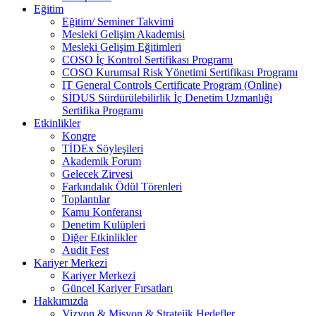
Eğitim
Eğitim/ Seminer Takvimi
Mesleki Gelişim Akademisi
Mesleki Gelişim Eğitimleri
COSO İç Kontrol Sertifikası Programı
COSO Kurumsal Risk Yönetimi Sertifikası Programı
IT General Controls Certificate Program (Online)
SİDUS Sürdürülebilirlik İç Denetim Uzmanlığı
Sertifika Programı
Etkinlikler
Kongre
TİDEx Söyleşileri
Akademik Forum
Gelecek Zirvesi
Farkındalık Ödül Törenleri
Toplantılar
Kamu Konferansı
Denetim Kulüpleri
Diğer Etkinlikler
Audit Fest
Kariyer Merkezi
Kariyer Merkezi
Güncel Kariyer Fırsatları
Hakkımızda
Vizyon & Misyon & Stratejik Hedefler