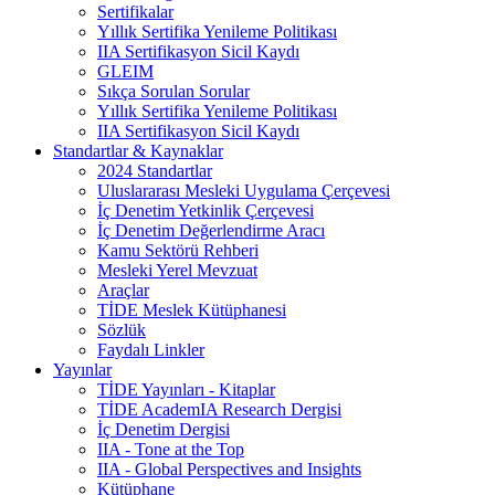
Sertifikalar
Yıllık Sertifika Yenileme Politikası
IIA Sertifikasyon Sicil Kaydı
GLEIM
Sıkça Sorulan Sorular
Yıllık Sertifika Yenileme Politikası
IIA Sertifikasyon Sicil Kaydı
Standartlar & Kaynaklar
2024 Standartlar
Uluslararası Mesleki Uygulama Çerçevesi
İç Denetim Yetkinlik Çerçevesi
İç Denetim Değerlendirme Aracı
Kamu Sektörü Rehberi
Mesleki Yerel Mevzuat
Araçlar
TİDE Meslek Kütüphanesi
Sözlük
Faydalı Linkler
Yayınlar
TİDE Yayınları - Kitaplar
TİDE AcademIA Research Dergisi
İç Denetim Dergisi
IIA - Tone at the Top
IIA - Global Perspectives and Insights
Kütüphane