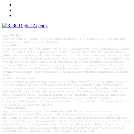
Çerez Politikası
İşbu Çerez Politikası, Türkiye İç Denetim Enstitüsü Derneği ("
TİDE
") internet sitesi için geçerli olup,
çerez kullanımına ilişkin ilkeleri açıklamaktadır.
Çerez nedir?
Birçok internet sitesi gibi TİDE internet sitesi de, çeşitli amaçlarla çerez (cookie) kullanmaktadır. Çerezler;
internet sitesinin düzgün bir şekilde çalışması, kullanıcı deneyiminin iyileştirilmesi, internet sitesinin
geliştirilmesi, ziyaretçiler için ilgi çekici ve kişiselleştirilmiş bir internet sitesi/uygulama amacıyla, internet
sitesini ziyaret ettiğinizde cihazınızda depolanan TİDE’ye ya da üçüncü şahıslara ait küçük metin dosyaları
veya bilgi/veri parçacıklarıdır. Çerezler ile, internet sitesine ait kullanım bilgileriniz elde edilmektedir.
Çerezler genellikle alındıkları internet sitesinin adını, çerez kullanım ömürlerini (cihazınızda ne kadar
süreyle tutulacağı), ve genellikle tesadüfî şekilde oluşturulan kendine özgü bir sayı değeri içerir. Ayrıca
çerezler, internet sitesine ilişkin tercihlerinizin, siteyi tekrar ziyaret ettiğinizde hatırlanmasında da yardımcı
olurlar.
Çerezlerin kullanım amacı
Internet sitemizde kullanılan çerezler, internet sitemizi kullanan tüm kullanıcılar için, kişinin internet
sitesindeki kesintisiz dolaşmasını sağlayacak rastgele sayılardan oluşan bir rakamı içerir. Bu çerezler
internet sitemizi bir sonraki ziyaretinizde sizi tanımak ve beklentilerinize ve ilgi alanlarınıza uygun hale
getirilmiş içerik ve kişiselleştirilmiş tarama imkânı sunmak, teknolojik gelişmelere uyum sağlamak,
internet sitemizdeki kullanıcı deneyimini geliştirmek, trafik istatistikleri oluşturmak gibi amaçlar için
kullanılmaktadır. Çerezler vasıtasıyla toplanılan veriler kimliğinizin belirlenmesi amacıyla
kullanılmamaktadır. Çerezleri kabul etmek, internet sitemizi kullanmanız için zorunlu olmamakla birlikte
size daha iyi bir kullanıcı deneyimi sağlar.
Çerezlerin kontrolü
Tarayıcılar çerezleri kabul eder biçimde tasarlanmış olabilir. Kullanıcı olarak her zaman çerezlerin
gelmemesini veya gönderildiklerinde uyarı verilmesini sağlayacak biçimde tarayıcıların ayarlarını
değiştirebilirler. Ziyaretçi veya kullanıcı, işbu ayarları değiştirmediği sürece çerez kullanımına açık onay
vermiş olduğu kabul edilir. Bu tarayıcı ayarlarınızı her zaman, cihazınızda bulunan mevcut çerezleri silecek,
engelleyecek veya cihazınıza gönderildiğinde uyarı verecek şekilde değiştirebilirsiniz. Tarayıcınızı
ayarlamanız halinde, internet sitemizin belirli bölümlerini görüntüleyemeyebilir veya internet sitesini
ziyaret ettiğinizde sizin için özelleştirilmiş olan bilgilere ulaşamayabilirsiniz.