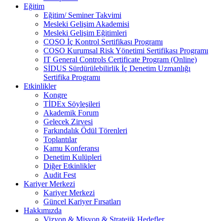
Eğitim
Eğitim/ Seminer Takvimi
Mesleki Gelişim Akademisi
Mesleki Gelişim Eğitimleri
COSO İç Kontrol Sertifikası Programı
COSO Kurumsal Risk Yönetimi Sertifikası Programı
IT General Controls Certificate Program (Online)
SİDUS Sürdürülebilirlik İç Denetim Uzmanlığı
Sertifika Programı
Etkinlikler
Kongre
TİDEx Söyleşileri
Akademik Forum
Gelecek Zirvesi
Farkındalık Ödül Törenleri
Toplantılar
Kamu Konferansı
Denetim Kulüpleri
Diğer Etkinlikler
Audit Fest
Kariyer Merkezi
Kariyer Merkezi
Güncel Kariyer Fırsatları
Hakkımızda
Vizyon & Misyon & Stratejik Hedefler