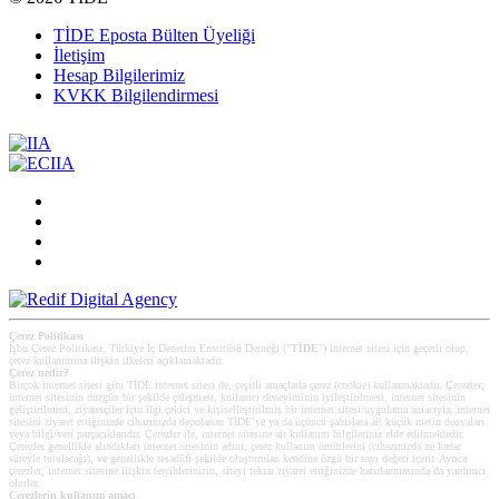
TİDE Eposta Bülten Üyeliği
İletişim
Hesap Bilgilerimiz
KVKK Bilgilendirmesi
Çerez Politikası
İşbu Çerez Politikası, Türkiye İç Denetim Enstitüsü Derneği ("
TİDE
") internet sitesi için geçerli olup,
çerez kullanımına ilişkin ilkeleri açıklamaktadır.
Çerez nedir?
Birçok internet sitesi gibi TİDE internet sitesi de, çeşitli amaçlarla çerez (cookie) kullanmaktadır. Çerezler;
internet sitesinin düzgün bir şekilde çalışması, kullanıcı deneyiminin iyileştirilmesi, internet sitesinin
geliştirilmesi, ziyaretçiler için ilgi çekici ve kişiselleştirilmiş bir internet sitesi/uygulama amacıyla, internet
sitesini ziyaret ettiğinizde cihazınızda depolanan TİDE’ye ya da üçüncü şahıslara ait küçük metin dosyaları
veya bilgi/veri parçacıklarıdır. Çerezler ile, internet sitesine ait kullanım bilgileriniz elde edilmektedir.
Çerezler genellikle alındıkları internet sitesinin adını, çerez kullanım ömürlerini (cihazınızda ne kadar
süreyle tutulacağı), ve genellikle tesadüfî şekilde oluşturulan kendine özgü bir sayı değeri içerir. Ayrıca
çerezler, internet sitesine ilişkin tercihlerinizin, siteyi tekrar ziyaret ettiğinizde hatırlanmasında da yardımcı
olurlar.
Çerezlerin kullanım amacı