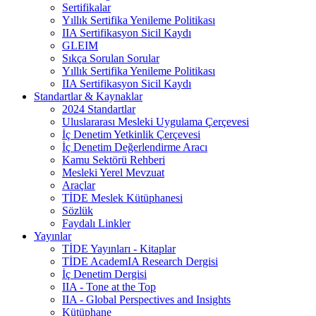
Sertifikalar
Yıllık Sertifika Yenileme Politikası
IIA Sertifikasyon Sicil Kaydı
GLEIM
Sıkça Sorulan Sorular
Yıllık Sertifika Yenileme Politikası
IIA Sertifikasyon Sicil Kaydı
Standartlar & Kaynaklar
2024 Standartlar
Uluslararası Mesleki Uygulama Çerçevesi
İç Denetim Yetkinlik Çerçevesi
İç Denetim Değerlendirme Aracı
Kamu Sektörü Rehberi
Mesleki Yerel Mevzuat
Araçlar
TİDE Meslek Kütüphanesi
Sözlük
Faydalı Linkler
Yayınlar
TİDE Yayınları - Kitaplar
TİDE AcademIA Research Dergisi
İç Denetim Dergisi
IIA - Tone at the Top
IIA - Global Perspectives and Insights
Kütüphane