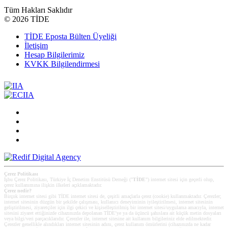
Tüm Hakları Saklıdır
©
2026 TİDE
TİDE Eposta Bülten Üyeliği
İletişim
Hesap Bilgilerimiz
KVKK Bilgilendirmesi
Çerez Politikası
İşbu Çerez Politikası, Türkiye İç Denetim Enstitüsü Derneği ("
TİDE
") internet sitesi için geçerli olup,
çerez kullanımına ilişkin ilkeleri açıklamaktadır.
Çerez nedir?
Birçok internet sitesi gibi TİDE internet sitesi de, çeşitli amaçlarla çerez (cookie) kullanmaktadır. Çerezler;
internet sitesinin düzgün bir şekilde çalışması, kullanıcı deneyiminin iyileştirilmesi, internet sitesinin
geliştirilmesi, ziyaretçiler için ilgi çekici ve kişiselleştirilmiş bir internet sitesi/uygulama amacıyla, internet
sitesini ziyaret ettiğinizde cihazınızda depolanan TİDE’ye ya da üçüncü şahıslara ait küçük metin dosyaları
veya bilgi/veri parçacıklarıdır. Çerezler ile, internet sitesine ait kullanım bilgileriniz elde edilmektedir.
Çerezler genellikle alındıkları internet sitesinin adını, çerez kullanım ömürlerini (cihazınızda ne kadar