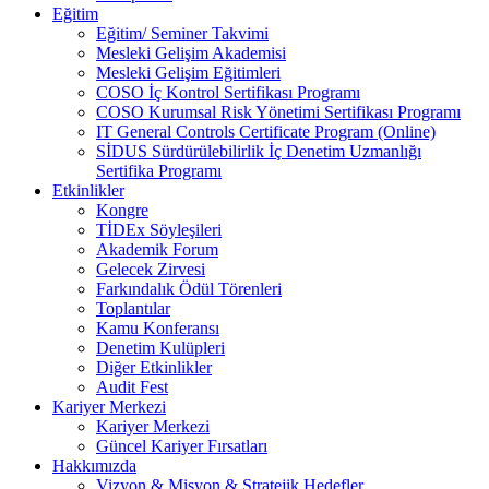
Eğitim
Eğitim/ Seminer Takvimi
Mesleki Gelişim Akademisi
Mesleki Gelişim Eğitimleri
COSO İç Kontrol Sertifikası Programı
COSO Kurumsal Risk Yönetimi Sertifikası Programı
IT General Controls Certificate Program (Online)
SİDUS Sürdürülebilirlik İç Denetim Uzmanlığı
Sertifika Programı
Etkinlikler
Kongre
TİDEx Söyleşileri
Akademik Forum
Gelecek Zirvesi
Farkındalık Ödül Törenleri
Toplantılar
Kamu Konferansı
Denetim Kulüpleri
Diğer Etkinlikler
Audit Fest
Kariyer Merkezi
Kariyer Merkezi
Güncel Kariyer Fırsatları
Hakkımızda
Vizyon & Misyon & Stratejik Hedefler