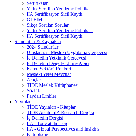
Sertifikalar
Yıllık Sertifika Yenileme Politikası
IIA Sertifikasyon Sicil Kaydı
GLEIM
Sıkça Sorulan Sorular
Yıllık Sertifika Yenileme Politikası
IIA Sertifikasyon Sicil Kaydı
Standartlar & Kaynaklar
2024 Standartlar
Uluslararası Mesleki Uygulama Çerçevesi
İç Denetim Yetkinlik Çerçevesi
İç Denetim Değerlendirme Aracı
Kamu Sektörü Rehberi
Mesleki Yerel Mevzuat
Araçlar
TİDE Meslek Kütüphanesi
Sözlük
Faydalı Linkler
Yayınlar
TİDE Yayınları - Kitaplar
TİDE AcademIA Research Dergisi
İç Denetim Dergisi
IIA - Tone at the Top
IIA - Global Perspectives and Insights
Kütüphane