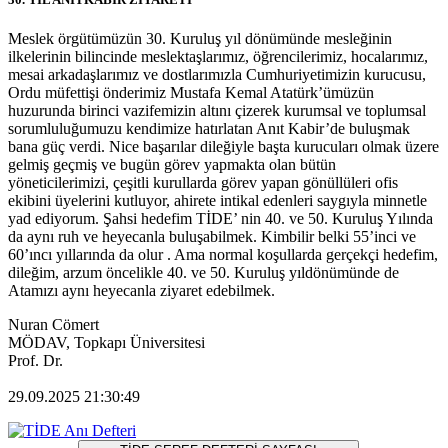
Meslek örgütümüzün 30. Kuruluş yıl dönümünde mesleğinin
ilkelerinin bilincinde meslektaşlarımız, öğrencilerimiz, hocalarımız,
mesai arkadaşlarımız ve dostlarımızla Cumhuriyetimizin kurucusu,
Ordu müfettişi önderimiz Mustafa Kemal Atatürk’ümüzün
huzurunda birinci vazifemizin altını çizerek kurumsal ve toplumsal
sorumluluğumuzu kendimize hatırlatan Anıt Kabir’de buluşmak
bana güç verdi. Nice başarılar dileğiyle başta kurucuları olmak üzere
gelmiş geçmiş ve bugün görev yapmakta olan bütün
yöneticilerimizi, çeşitli kurullarda görev yapan gönüllüleri ofis
ekibini üyelerini kutluyor, ahirete intikal edenleri saygıyla minnetle
yad ediyorum. Şahsi hedefim TİDE’ nin 40. ve 50. Kuruluş Yılında
da aynı ruh ve heyecanla buluşabilmek. Kimbilir belki 55’inci ve
60’ıncı yıllarında da olur . Ama normal koşullarda gerçekçi hedefim,
dileğim, arzum öncelikle 40. ve 50. Kuruluş yıldönümünde de
Atamızı aynı heyecanla ziyaret edebilmek.
Nuran Cömert
MÖDAV, Topkapı Üniversitesi
Prof. Dr.
29.09.2025 21:30:49