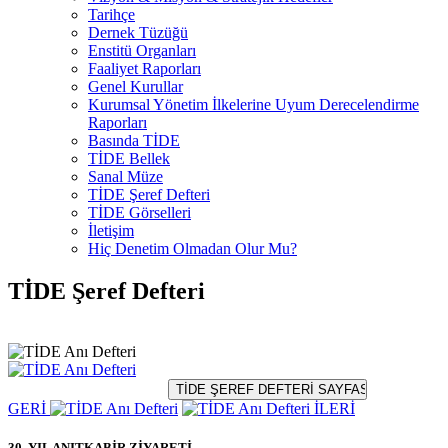
Tarihçe
Dernek Tüzüğü
Enstitü Organları
Faaliyet Raporları
Genel Kurullar
Kurumsal Yönetim İlkelerine Uyum Derecelendirme
Raporları
Basında TİDE
TİDE Bellek
Sanal Müze
TİDE Şeref Defteri
TİDE Görselleri
İletişim
Hiç Denetim Olmadan Olur Mu?
TİDE Şeref Defteri
GERİ
İLERİ
30. YIL ANITKABİR ZİYARETİ