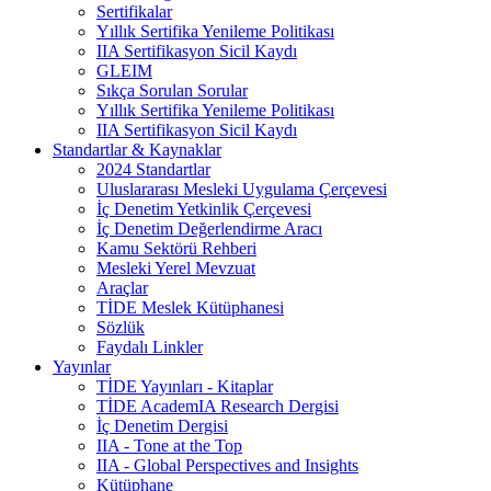
Sertifikalar
Yıllık Sertifika Yenileme Politikası
IIA Sertifikasyon Sicil Kaydı
GLEIM
Sıkça Sorulan Sorular
Yıllık Sertifika Yenileme Politikası
IIA Sertifikasyon Sicil Kaydı
Standartlar & Kaynaklar
2024 Standartlar
Uluslararası Mesleki Uygulama Çerçevesi
İç Denetim Yetkinlik Çerçevesi
İç Denetim Değerlendirme Aracı
Kamu Sektörü Rehberi
Mesleki Yerel Mevzuat
Araçlar
TİDE Meslek Kütüphanesi
Sözlük
Faydalı Linkler
Yayınlar
TİDE Yayınları - Kitaplar
TİDE AcademIA Research Dergisi
İç Denetim Dergisi
IIA - Tone at the Top
IIA - Global Perspectives and Insights
Kütüphane