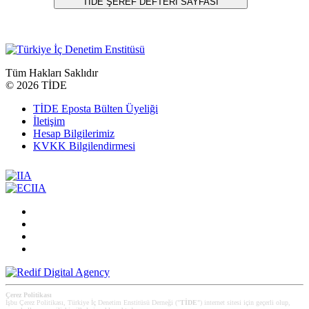
Tüm Hakları Saklıdır
©
2026 TİDE
TİDE Eposta Bülten Üyeliği
İletişim
Hesap Bilgilerimiz
KVKK Bilgilendirmesi
Çerez Politikası
İşbu Çerez Politikası, Türkiye İç Denetim Enstitüsü Derneği ("
TİDE
") internet sitesi için geçerli olup,