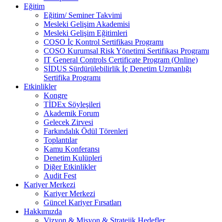
Eğitim
Eğitim/ Seminer Takvimi
Mesleki Gelişim Akademisi
Mesleki Gelişim Eğitimleri
COSO İç Kontrol Sertifikası Programı
COSO Kurumsal Risk Yönetimi Sertifikası Programı
IT General Controls Certificate Program (Online)
SİDUS Sürdürülebilirlik İç Denetim Uzmanlığı
Sertifika Programı
Etkinlikler
Kongre
TİDEx Söyleşileri
Akademik Forum
Gelecek Zirvesi
Farkındalık Ödül Törenleri
Toplantılar
Kamu Konferansı
Denetim Kulüpleri
Diğer Etkinlikler
Audit Fest
Kariyer Merkezi
Kariyer Merkezi
Güncel Kariyer Fırsatları
Hakkımızda
Vizyon & Misyon & Stratejik Hedefler