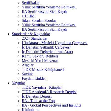
Sertifikalar
Yıllık Sertifika Yenileme Politikası
IIA Sertifikasyon Sicil Kaydı
GLEIM
Sıkça Sorulan Sorular
Yıllık Sertifika Yenileme Politikası
IIA Sertifikasyon Sicil Kaydı
Standartlar & Kaynaklar
2024 Standartlar
Uluslararası Mesleki Uygulama Çerçevesi
İç Denetim Yetkinlik Çerçevesi
İç Denetim Değerlendirme Aracı
Kamu Sektörü Rehberi
Mesleki Yerel Mevzuat
Araçlar
TİDE Meslek Kütüphanesi
Sözlük
Faydalı Linkler
Yayınlar
TİDE Yayınları - Kitaplar
TİDE AcademIA Research Dergisi
İç Denetim Dergisi
IIA - Tone at the Top
IIA - Global Perspectives and Insights
Kütüphane