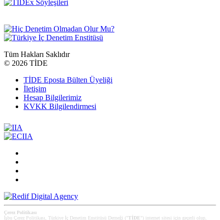
Tüm Hakları Saklıdır
©
2026 TİDE
TİDE Eposta Bülten Üyeliği
İletişim
Hesap Bilgilerimiz
KVKK Bilgilendirmesi
Çerez Politikası
İşbu Çerez Politikası, Türkiye İç Denetim Enstitüsü Derneği ("
TİDE
") internet sitesi için geçerli olup,