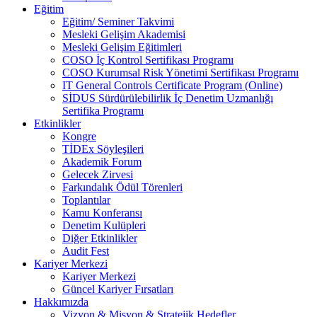
Eğitim
Eğitim/ Seminer Takvimi
Mesleki Gelişim Akademisi
Mesleki Gelişim Eğitimleri
COSO İç Kontrol Sertifikası Programı
COSO Kurumsal Risk Yönetimi Sertifikası Programı
IT General Controls Certificate Program (Online)
SİDUS Sürdürülebilirlik İç Denetim Uzmanlığı
Sertifika Programı
Etkinlikler
Kongre
TİDEx Söyleşileri
Akademik Forum
Gelecek Zirvesi
Farkındalık Ödül Törenleri
Toplantılar
Kamu Konferansı
Denetim Kulüpleri
Diğer Etkinlikler
Audit Fest
Kariyer Merkezi
Kariyer Merkezi
Güncel Kariyer Fırsatları
Hakkımızda
Vizyon & Misyon & Stratejik Hedefler