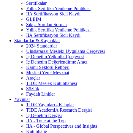
Sertifikalar
Yıllık Sertifika Yenileme Politikası
IIA Sertifikasyon Sicil Kaydı
GLEIM
Sıkça Sorulan Sorular
Yıllık Sertifika Yenileme Politikası
IIA Sertifikasyon Sicil Kaydı
Standartlar & Kaynaklar
2024 Standartlar
Uluslararası Mesleki Uygulama Çerçevesi
İç Denetim Yetkinlik Çerçevesi
İç Denetim Değerlendirme Aracı
Kamu Sektörü Rehberi
Mesleki Yerel Mevzuat
Araçlar
TİDE Meslek Kütüphanesi
Sözlük
Faydalı Linkler
Yayınlar
TİDE Yayınları - Kitaplar
TİDE AcademIA Research Dergisi
İç Denetim Dergisi
IIA - Tone at the Top
IIA - Global Perspectives and Insights
Kütüphane