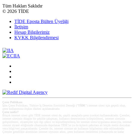
Tüm Hakları Saklıdır
©
2026 TİDE
TİDE Eposta Bülten Üyeliği
İletişim
Hesap Bilgilerimiz
KVKK Bilgilendirmesi
Çerez Politikası
İşbu Çerez Politikası, Türkiye İç Denetim Enstitüsü Derneği ("
TİDE
") internet sitesi için geçerli olup,
çerez kullanımına ilişkin ilkeleri açıklamaktadır.
Çerez nedir?
Birçok internet sitesi gibi TİDE internet sitesi de, çeşitli amaçlarla çerez (cookie) kullanmaktadır. Çerezler;
internet sitesinin düzgün bir şekilde çalışması, kullanıcı deneyiminin iyileştirilmesi, internet sitesinin
geliştirilmesi, ziyaretçiler için ilgi çekici ve kişiselleştirilmiş bir internet sitesi/uygulama amacıyla, internet
sitesini ziyaret ettiğinizde cihazınızda depolanan TİDE’ye ya da üçüncü şahıslara ait küçük metin dosyaları
veya bilgi/veri parçacıklarıdır. Çerezler ile, internet sitesine ait kullanım bilgileriniz elde edilmektedir.
Çerezler genellikle alındıkları internet sitesinin adını, çerez kullanım ömürlerini (cihazınızda ne kadar