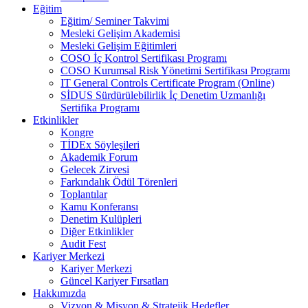
Eğitim
Eğitim/ Seminer Takvimi
Mesleki Gelişim Akademisi
Mesleki Gelişim Eğitimleri
COSO İç Kontrol Sertifikası Programı
COSO Kurumsal Risk Yönetimi Sertifikası Programı
IT General Controls Certificate Program (Online)
SİDUS Sürdürülebilirlik İç Denetim Uzmanlığı
Sertifika Programı
Etkinlikler
Kongre
TİDEx Söyleşileri
Akademik Forum
Gelecek Zirvesi
Farkındalık Ödül Törenleri
Toplantılar
Kamu Konferansı
Denetim Kulüpleri
Diğer Etkinlikler
Audit Fest
Kariyer Merkezi
Kariyer Merkezi
Güncel Kariyer Fırsatları
Hakkımızda
Vizyon & Misyon & Stratejik Hedefler