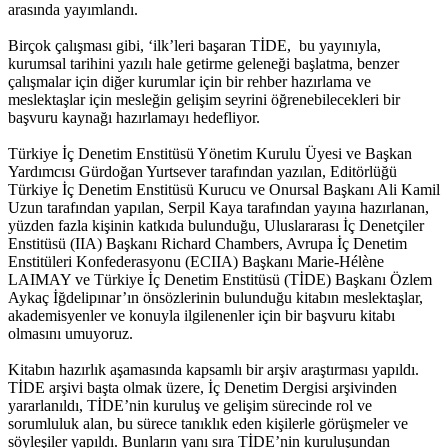
arasında yayımlandı.
Birçok çalışması gibi, ‘ilk’leri başaran TİDE, bu yayınıyla,
kurumsal tarihini yazılı hale getirme geleneği başlatma, benzer
çalışmalar için diğer kurumlar için bir rehber hazırlama ve
meslektaşlar için mesleğin gelişim seyrini öğrenebilecekleri bir
başvuru kaynağı hazırlamayı hedefliyor.
Türkiye İç Denetim Enstitüsü Yönetim Kurulu Üyesi ve Başkan
Yardımcısı Gürdoğan Yurtsever tarafından yazılan, Editörlüğü
Türkiye İç Denetim Enstitüsü Kurucu ve Onursal Başkanı Ali Kamil
Uzun tarafından yapılan, Serpil Kaya tarafından yayına hazırlanan,
yüzden fazla kişinin katkıda bulunduğu, Uluslararası İç Denetçiler
Enstitüsü (IIA) Başkanı Richard Chambers, Avrupa İç Denetim
Enstitüleri Konfederasyonu (ECIIA) Başkanı Marie-Hélène
LAIMAY ve Türkiye İç Denetim Enstitüsü (TİDE) Başkanı Özlem
Aykaç İğdelipınar’ın önsözlerinin bulunduğu kitabın meslektaşlar,
akademisyenler ve konuyla ilgilenenler için bir başvuru kitabı
olmasını umuyoruz.
Kitabın hazırlık aşamasında kapsamlı bir arşiv araştırması yapıldı.
TİDE arşivi başta olmak üzere, İç Denetim Dergisi arşivinden
yararlanıldı, TİDE’nin kuruluş ve gelişim sürecinde rol ve
sorumluluk alan, bu sürece tanıklık eden kişilerle görüşmeler ve
söyleşiler yapıldı. Bunların yanı sıra TİDE’nin kuruluşundan