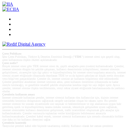
Çerez Politikası
İşbu Çerez Politikası, Türkiye İç Denetim Enstitüsü Derneği ("
TİDE
") internet sitesi için geçerli olup,
çerez kullanımına ilişkin ilkeleri açıklamaktadır.
Çerez nedir?
Birçok internet sitesi gibi TİDE internet sitesi de, çeşitli amaçlarla çerez (cookie) kullanmaktadır. Çerezler;
internet sitesinin düzgün bir şekilde çalışması, kullanıcı deneyiminin iyileştirilmesi, internet sitesinin
geliştirilmesi, ziyaretçiler için ilgi çekici ve kişiselleştirilmiş bir internet sitesi/uygulama amacıyla, internet
sitesini ziyaret ettiğinizde cihazınızda depolanan TİDE’ye ya da üçüncü şahıslara ait küçük metin dosyaları
veya bilgi/veri parçacıklarıdır. Çerezler ile, internet sitesine ait kullanım bilgileriniz elde edilmektedir.
Çerezler genellikle alındıkları internet sitesinin adını, çerez kullanım ömürlerini (cihazınızda ne kadar
süreyle tutulacağı), ve genellikle tesadüfî şekilde oluşturulan kendine özgü bir sayı değeri içerir. Ayrıca
çerezler, internet sitesine ilişkin tercihlerinizin, siteyi tekrar ziyaret ettiğinizde hatırlanmasında da yardımcı
olurlar.
Çerezlerin kullanım amacı
Internet sitemizde kullanılan çerezler, internet sitemizi kullanan tüm kullanıcılar için, kişinin internet
sitesindeki kesintisiz dolaşmasını sağlayacak rastgele sayılardan oluşan bir rakamı içerir. Bu çerezler
internet sitemizi bir sonraki ziyaretinizde sizi tanımak ve beklentilerinize ve ilgi alanlarınıza uygun hale
getirilmiş içerik ve kişiselleştirilmiş tarama imkânı sunmak, teknolojik gelişmelere uyum sağlamak,
internet sitemizdeki kullanıcı deneyimini geliştirmek, trafik istatistikleri oluşturmak gibi amaçlar için
kullanılmaktadır. Çerezler vasıtasıyla toplanılan veriler kimliğinizin belirlenmesi amacıyla
kullanılmamaktadır. Çerezleri kabul etmek, internet sitemizi kullanmanız için zorunlu olmamakla birlikte
size daha iyi bir kullanıcı deneyimi sağlar.
Çerezlerin kontrolü
Tarayıcılar çerezleri kabul eder biçimde tasarlanmış olabilir. Kullanıcı olarak her zaman çerezlerin