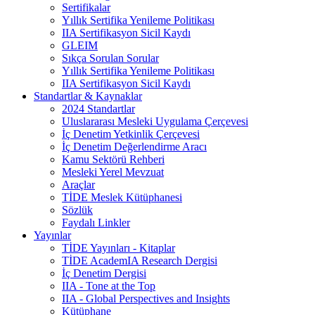
Sertifikalar
Yıllık Sertifika Yenileme Politikası
IIA Sertifikasyon Sicil Kaydı
GLEIM
Sıkça Sorulan Sorular
Yıllık Sertifika Yenileme Politikası
IIA Sertifikasyon Sicil Kaydı
Standartlar & Kaynaklar
2024 Standartlar
Uluslararası Mesleki Uygulama Çerçevesi
İç Denetim Yetkinlik Çerçevesi
İç Denetim Değerlendirme Aracı
Kamu Sektörü Rehberi
Mesleki Yerel Mevzuat
Araçlar
TİDE Meslek Kütüphanesi
Sözlük
Faydalı Linkler
Yayınlar
TİDE Yayınları - Kitaplar
TİDE AcademIA Research Dergisi
İç Denetim Dergisi
IIA - Tone at the Top
IIA - Global Perspectives and Insights
Kütüphane