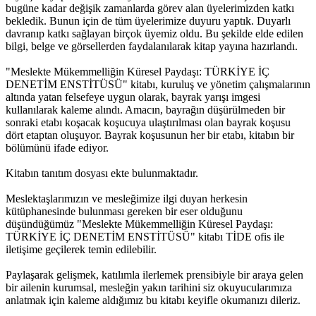
bugüne kadar değişik zamanlarda görev alan üyelerimizden katkı
bekledik. Bunun için de tüm üyelerimize duyuru yaptık. Duyarlı
davranıp katkı sağlayan birçok üyemiz oldu. Bu şekilde elde edilen
bilgi, belge ve görsellerden faydalanılarak kitap yayına hazırlandı.
"Meslekte Mükemmelliğin Küresel Paydaşı: TÜRKİYE İÇ
DENETİM ENSTİTÜSÜ" kitabı, kuruluş ve yönetim çalışmalarının
altında yatan felsefeye uygun olarak, bayrak yarışı imgesi
kullanılarak kaleme alındı. Amacın, bayrağın düşürülmeden bir
sonraki etabı koşacak koşucuya ulaştırılması olan bayrak koşusu
dört etaptan oluşuyor. Bayrak koşusunun her bir etabı, kitabın bir
bölümünü ifade ediyor.
Kitabın tanıtım dosyası ekte bulunmaktadır.
Meslektaşlarımızın ve mesleğimize ilgi duyan herkesin
kütüphanesinde bulunması gereken bir eser olduğunu
düşündüğümüz "Meslekte Mükemmelliğin Küresel Paydaşı:
TÜRKİYE İÇ DENETİM ENSTİTÜSÜ" kitabı TİDE ofis ile
iletişime geçilerek temin edilebilir.
Paylaşarak gelişmek, katılımla ilerlemek prensibiyle bir araya gelen
bir ailenin kurumsal, mesleğin yakın tarihini siz okuyucularımıza
anlatmak için kaleme aldığımız bu kitabı keyifle okumanızı dileriz.