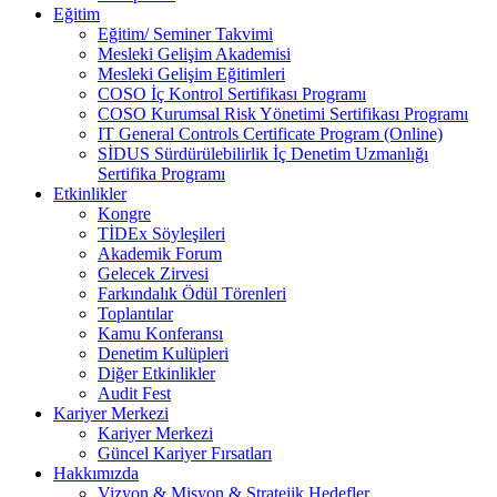
Eğitim
Eğitim/ Seminer Takvimi
Mesleki Gelişim Akademisi
Mesleki Gelişim Eğitimleri
COSO İç Kontrol Sertifikası Programı
COSO Kurumsal Risk Yönetimi Sertifikası Programı
IT General Controls Certificate Program (Online)
SİDUS Sürdürülebilirlik İç Denetim Uzmanlığı
Sertifika Programı
Etkinlikler
Kongre
TİDEx Söyleşileri
Akademik Forum
Gelecek Zirvesi
Farkındalık Ödül Törenleri
Toplantılar
Kamu Konferansı
Denetim Kulüpleri
Diğer Etkinlikler
Audit Fest
Kariyer Merkezi
Kariyer Merkezi
Güncel Kariyer Fırsatları
Hakkımızda
Vizyon & Misyon & Stratejik Hedefler