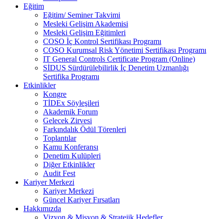
Eğitim
Eğitim/ Seminer Takvimi
Mesleki Gelişim Akademisi
Mesleki Gelişim Eğitimleri
COSO İç Kontrol Sertifikası Programı
COSO Kurumsal Risk Yönetimi Sertifikası Programı
IT General Controls Certificate Program (Online)
SİDUS Sürdürülebilirlik İç Denetim Uzmanlığı
Sertifika Programı
Etkinlikler
Kongre
TİDEx Söyleşileri
Akademik Forum
Gelecek Zirvesi
Farkındalık Ödül Törenleri
Toplantılar
Kamu Konferansı
Denetim Kulüpleri
Diğer Etkinlikler
Audit Fest
Kariyer Merkezi
Kariyer Merkezi
Güncel Kariyer Fırsatları
Hakkımızda
Vizyon & Misyon & Stratejik Hedefler