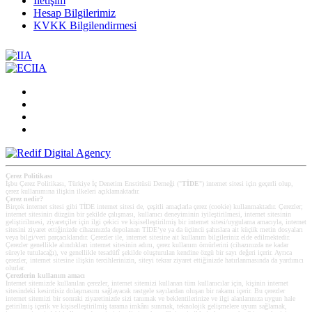
İletişim
Hesap Bilgilerimiz
KVKK Bilgilendirmesi
Çerez Politikası
İşbu Çerez Politikası, Türkiye İç Denetim Enstitüsü Derneği ("
TİDE
") internet sitesi için geçerli olup,
çerez kullanımına ilişkin ilkeleri açıklamaktadır.
Çerez nedir?
Birçok internet sitesi gibi TİDE internet sitesi de, çeşitli amaçlarla çerez (cookie) kullanmaktadır. Çerezler;
internet sitesinin düzgün bir şekilde çalışması, kullanıcı deneyiminin iyileştirilmesi, internet sitesinin
geliştirilmesi, ziyaretçiler için ilgi çekici ve kişiselleştirilmiş bir internet sitesi/uygulama amacıyla, internet
sitesini ziyaret ettiğinizde cihazınızda depolanan TİDE’ye ya da üçüncü şahıslara ait küçük metin dosyaları
veya bilgi/veri parçacıklarıdır. Çerezler ile, internet sitesine ait kullanım bilgileriniz elde edilmektedir.
Çerezler genellikle alındıkları internet sitesinin adını, çerez kullanım ömürlerini (cihazınızda ne kadar
süreyle tutulacağı), ve genellikle tesadüfî şekilde oluşturulan kendine özgü bir sayı değeri içerir. Ayrıca
çerezler, internet sitesine ilişkin tercihlerinizin, siteyi tekrar ziyaret ettiğinizde hatırlanmasında da yardımcı
olurlar.
Çerezlerin kullanım amacı
Internet sitemizde kullanılan çerezler, internet sitemizi kullanan tüm kullanıcılar için, kişinin internet
sitesindeki kesintisiz dolaşmasını sağlayacak rastgele sayılardan oluşan bir rakamı içerir. Bu çerezler
internet sitemizi bir sonraki ziyaretinizde sizi tanımak ve beklentilerinize ve ilgi alanlarınıza uygun hale
getirilmiş içerik ve kişiselleştirilmiş tarama imkânı sunmak, teknolojik gelişmelere uyum sağlamak,