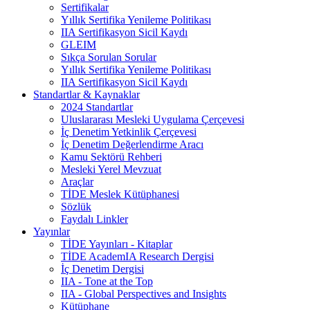
Sertifikalar
Yıllık Sertifika Yenileme Politikası
IIA Sertifikasyon Sicil Kaydı
GLEIM
Sıkça Sorulan Sorular
Yıllık Sertifika Yenileme Politikası
IIA Sertifikasyon Sicil Kaydı
Standartlar & Kaynaklar
2024 Standartlar
Uluslararası Mesleki Uygulama Çerçevesi
İç Denetim Yetkinlik Çerçevesi
İç Denetim Değerlendirme Aracı
Kamu Sektörü Rehberi
Mesleki Yerel Mevzuat
Araçlar
TİDE Meslek Kütüphanesi
Sözlük
Faydalı Linkler
Yayınlar
TİDE Yayınları - Kitaplar
TİDE AcademIA Research Dergisi
İç Denetim Dergisi
IIA - Tone at the Top
IIA - Global Perspectives and Insights
Kütüphane