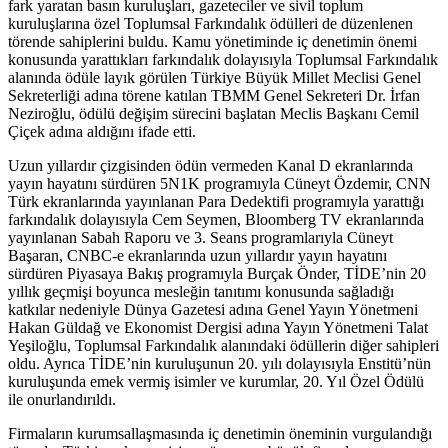
fark yaratan basın kuruluşları, gazeteciler ve sivil toplum
kuruluşlarına özel Toplumsal Farkındalık ödülleri de düzenlenen
törende sahiplerini buldu. Kamu yönetiminde iç denetimin önemi
konusunda yarattıkları farkındalık dolayısıyla Toplumsal Farkındalık
alanında ödüle layık görülen Türkiye Büyük Millet Meclisi Genel
Sekreterliği adına törene katılan TBMM Genel Sekreteri Dr. İrfan
Neziroğlu, ödülü değişim sürecini başlatan Meclis Başkanı Cemil
Çiçek adına aldığını ifade etti.
Uzun yıllardır çizgisinden ödün vermeden Kanal D ekranlarında
yayın hayatını sürdüren 5N1K programıyla Cüneyt Özdemir, CNN
Türk ekranlarında yayınlanan Para Dedektifi programıyla yarattığı
farkındalık dolayısıyla Cem Seymen, Bloomberg TV ekranlarında
yayınlanan Sabah Raporu ve 3. Seans programlarıyla Cüneyt
Başaran, CNBC-e ekranlarında uzun yıllardır yayın hayatını
sürdüren Piyasaya Bakış programıyla Burçak Önder, TİDE’nin 20
yıllık geçmişi boyunca mesleğin tanıtımı konusunda sağladığı
katkılar nedeniyle Dünya Gazetesi adına Genel Yayın Yönetmeni
Hakan Güldağ ve Ekonomist Dergisi adına Yayın Yönetmeni Talat
Yeşiloğlu, Toplumsal Farkındalık alanındaki ödüllerin diğer sahipleri
oldu. Ayrıca TİDE’nin kuruluşunun 20. yılı dolayısıyla Enstitü’nün
kuruluşunda emek vermiş isimler ve kurumlar, 20. Yıl Özel Ödülü
ile onurlandırıldı.
Firmaların kurumsallaşmasında iç denetimin öneminin vurgulandığı