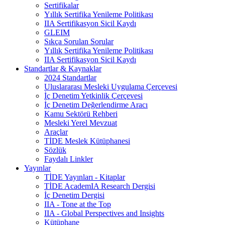
Sertifikalar
Yıllık Sertifika Yenileme Politikası
IIA Sertifikasyon Sicil Kaydı
GLEIM
Sıkça Sorulan Sorular
Yıllık Sertifika Yenileme Politikası
IIA Sertifikasyon Sicil Kaydı
Standartlar & Kaynaklar
2024 Standartlar
Uluslararası Mesleki Uygulama Çerçevesi
İç Denetim Yetkinlik Çerçevesi
İç Denetim Değerlendirme Aracı
Kamu Sektörü Rehberi
Mesleki Yerel Mevzuat
Araçlar
TİDE Meslek Kütüphanesi
Sözlük
Faydalı Linkler
Yayınlar
TİDE Yayınları - Kitaplar
TİDE AcademIA Research Dergisi
İç Denetim Dergisi
IIA - Tone at the Top
IIA - Global Perspectives and Insights
Kütüphane