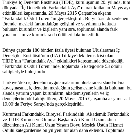
Türkiye İç Denetim Enstitüsü (TİDE), kuruluşunun 20. yılında, tüm
dünyada “İç Denetimde Farkındalık Ayı” olarak kutlanan Mayıs ayı
etkinlikleri kapsamında, 20 Mayıs 2015 Çarşamba akşamı
“Farkındalık Ödül Töreni”ni gerçekleştirdi. Bu yıl 5.si. düzenlenen
törende, mesleki farkındalığın gelişimi ve yayılımına katkıda
bulunan kurumlar ve kişilerin yanı sıra, toplumsal alanda fark
yaratan isim ve kurumlara da ödülleri takdim edildi.
Dünya çapında 180 binden fazla üyesi bulunan Uluslararası İç
Denetçiler Enstitüsü’nün (IIA) Türkiye’deki temsilcisi olan
TİDE’nin “Farkındalık Ayı” etkinlikleri kapsamında düzenlediği
“Farkındalık Ödül Töreni”nde, toplamda 5 kategoride 53 ödülü
sahipleriyle buluşturdu.
Türkiye’deki iç denetim uygulamalarının uluslararası standartlara
kavuşmasına, iç denetim mesleğinin gelişmesine katkıda bulunan, bu
alanda yatırım yapan kurumların, akademisyenlerin ve iç
denetçilerin ödül aldığı tören, 20 Mayıs 2015 Çarşamba akşamı saat
19.00’da Feriye Sarayı’nda gerçekleştirildi.
Kurumsal Farkındalık, Bireysel Farkındalık, Akademik Farkındalık
ve TİDE Kurucu ve Onursal Başkanı Ali Kamil Uzun adına
düzenlenen Ali Kamil Uzun Yaşam Boyu Meslek Üstün Hizmet
Ödülü kategorilerine bu yıl yeni bir alan daha eklendi. Toplumda