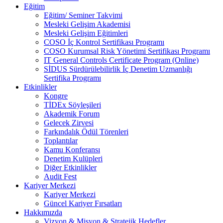
Eğitim
Eğitim/ Seminer Takvimi
Mesleki Gelişim Akademisi
Mesleki Gelişim Eğitimleri
COSO İç Kontrol Sertifikası Programı
COSO Kurumsal Risk Yönetimi Sertifikası Programı
IT General Controls Certificate Program (Online)
SİDUS Sürdürülebilirlik İç Denetim Uzmanlığı
Sertifika Programı
Etkinlikler
Kongre
TİDEx Söyleşileri
Akademik Forum
Gelecek Zirvesi
Farkındalık Ödül Törenleri
Toplantılar
Kamu Konferansı
Denetim Kulüpleri
Diğer Etkinlikler
Audit Fest
Kariyer Merkezi
Kariyer Merkezi
Güncel Kariyer Fırsatları
Hakkımızda
Vizyon & Misyon & Stratejik Hedefler