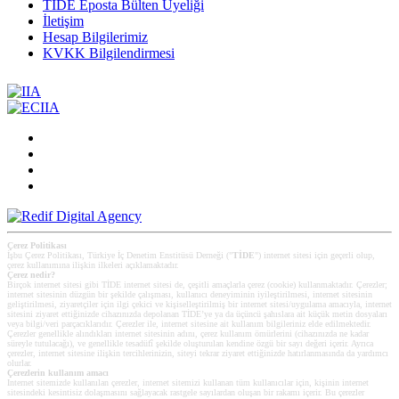
TİDE Eposta Bülten Üyeliği
İletişim
Hesap Bilgilerimiz
KVKK Bilgilendirmesi
Çerez Politikası
İşbu Çerez Politikası, Türkiye İç Denetim Enstitüsü Derneği ("
TİDE
") internet sitesi için geçerli olup,
çerez kullanımına ilişkin ilkeleri açıklamaktadır.
Çerez nedir?
Birçok internet sitesi gibi TİDE internet sitesi de, çeşitli amaçlarla çerez (cookie) kullanmaktadır. Çerezler;
internet sitesinin düzgün bir şekilde çalışması, kullanıcı deneyiminin iyileştirilmesi, internet sitesinin
geliştirilmesi, ziyaretçiler için ilgi çekici ve kişiselleştirilmiş bir internet sitesi/uygulama amacıyla, internet
sitesini ziyaret ettiğinizde cihazınızda depolanan TİDE’ye ya da üçüncü şahıslara ait küçük metin dosyaları
veya bilgi/veri parçacıklarıdır. Çerezler ile, internet sitesine ait kullanım bilgileriniz elde edilmektedir.
Çerezler genellikle alındıkları internet sitesinin adını, çerez kullanım ömürlerini (cihazınızda ne kadar
süreyle tutulacağı), ve genellikle tesadüfî şekilde oluşturulan kendine özgü bir sayı değeri içerir. Ayrıca
çerezler, internet sitesine ilişkin tercihlerinizin, siteyi tekrar ziyaret ettiğinizde hatırlanmasında da yardımcı
olurlar.
Çerezlerin kullanım amacı
Internet sitemizde kullanılan çerezler, internet sitemizi kullanan tüm kullanıcılar için, kişinin internet
sitesindeki kesintisiz dolaşmasını sağlayacak rastgele sayılardan oluşan bir rakamı içerir. Bu çerezler