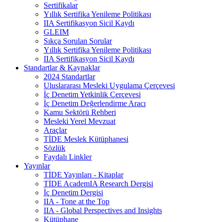
Sertifikalar
Yıllık Sertifika Yenileme Politikası
IIA Sertifikasyon Sicil Kaydı
GLEIM
Sıkça Sorulan Sorular
Yıllık Sertifika Yenileme Politikası
IIA Sertifikasyon Sicil Kaydı
Standartlar & Kaynaklar
2024 Standartlar
Uluslararası Mesleki Uygulama Çerçevesi
İç Denetim Yetkinlik Çerçevesi
İç Denetim Değerlendirme Aracı
Kamu Sektörü Rehberi
Mesleki Yerel Mevzuat
Araçlar
TİDE Meslek Kütüphanesi
Sözlük
Faydalı Linkler
Yayınlar
TİDE Yayınları - Kitaplar
TİDE AcademIA Research Dergisi
İç Denetim Dergisi
IIA - Tone at the Top
IIA - Global Perspectives and Insights
Kütüphane