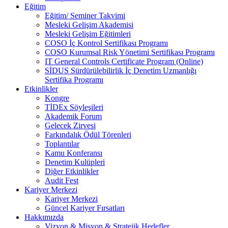
Eğitim
Eğitim/ Seminer Takvimi
Mesleki Gelişim Akademisi
Mesleki Gelişim Eğitimleri
COSO İç Kontrol Sertifikası Programı
COSO Kurumsal Risk Yönetimi Sertifikası Programı
IT General Controls Certificate Program (Online)
SİDUS Sürdürülebilirlik İç Denetim Uzmanlığı
Sertifika Programı
Etkinlikler
Kongre
TİDEx Söyleşileri
Akademik Forum
Gelecek Zirvesi
Farkındalık Ödül Törenleri
Toplantılar
Kamu Konferansı
Denetim Kulüpleri
Diğer Etkinlikler
Audit Fest
Kariyer Merkezi
Kariyer Merkezi
Güncel Kariyer Fırsatları
Hakkımızda
Vizyon & Misyon & Stratejik Hedefler