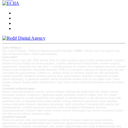
Çerez Politikası
İşbu Çerez Politikası, Türkiye İç Denetim Enstitüsü Derneği ("
TİDE
") internet sitesi için geçerli olup,
çerez kullanımına ilişkin ilkeleri açıklamaktadır.
Çerez nedir?
Birçok internet sitesi gibi TİDE internet sitesi de, çeşitli amaçlarla çerez (cookie) kullanmaktadır. Çerezler;
internet sitesinin düzgün bir şekilde çalışması, kullanıcı deneyiminin iyileştirilmesi, internet sitesinin
geliştirilmesi, ziyaretçiler için ilgi çekici ve kişiselleştirilmiş bir internet sitesi/uygulama amacıyla, internet
sitesini ziyaret ettiğinizde cihazınızda depolanan TİDE’ye ya da üçüncü şahıslara ait küçük metin dosyaları
veya bilgi/veri parçacıklarıdır. Çerezler ile, internet sitesine ait kullanım bilgileriniz elde edilmektedir.
Çerezler genellikle alındıkları internet sitesinin adını, çerez kullanım ömürlerini (cihazınızda ne kadar
süreyle tutulacağı), ve genellikle tesadüfî şekilde oluşturulan kendine özgü bir sayı değeri içerir. Ayrıca
çerezler, internet sitesine ilişkin tercihlerinizin, siteyi tekrar ziyaret ettiğinizde hatırlanmasında da yardımcı
olurlar.
Çerezlerin kullanım amacı
Internet sitemizde kullanılan çerezler, internet sitemizi kullanan tüm kullanıcılar için, kişinin internet
sitesindeki kesintisiz dolaşmasını sağlayacak rastgele sayılardan oluşan bir rakamı içerir. Bu çerezler
internet sitemizi bir sonraki ziyaretinizde sizi tanımak ve beklentilerinize ve ilgi alanlarınıza uygun hale
getirilmiş içerik ve kişiselleştirilmiş tarama imkânı sunmak, teknolojik gelişmelere uyum sağlamak,
internet sitemizdeki kullanıcı deneyimini geliştirmek, trafik istatistikleri oluşturmak gibi amaçlar için
kullanılmaktadır. Çerezler vasıtasıyla toplanılan veriler kimliğinizin belirlenmesi amacıyla
kullanılmamaktadır. Çerezleri kabul etmek, internet sitemizi kullanmanız için zorunlu olmamakla birlikte
size daha iyi bir kullanıcı deneyimi sağlar.
Çerezlerin kontrolü
Tarayıcılar çerezleri kabul eder biçimde tasarlanmış olabilir. Kullanıcı olarak her zaman çerezlerin
gelmemesini veya gönderildiklerinde uyarı verilmesini sağlayacak biçimde tarayıcıların ayarlarını
değiştirebilirler. Ziyaretçi veya kullanıcı, işbu ayarları değiştirmediği sürece çerez kullanımına açık onay