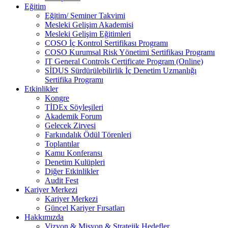
Eğitim
Eğitim/ Seminer Takvimi
Mesleki Gelişim Akademisi
Mesleki Gelişim Eğitimleri
COSO İç Kontrol Sertifikası Programı
COSO Kurumsal Risk Yönetimi Sertifikası Programı
IT General Controls Certificate Program (Online)
SİDUS Sürdürülebilirlik İç Denetim Uzmanlığı
Sertifika Programı
Etkinlikler
Kongre
TİDEx Söyleşileri
Akademik Forum
Gelecek Zirvesi
Farkındalık Ödül Törenleri
Toplantılar
Kamu Konferansı
Denetim Kulüpleri
Diğer Etkinlikler
Audit Fest
Kariyer Merkezi
Kariyer Merkezi
Güncel Kariyer Fırsatları
Hakkımızda
Vizyon & Misyon & Stratejik Hedefler