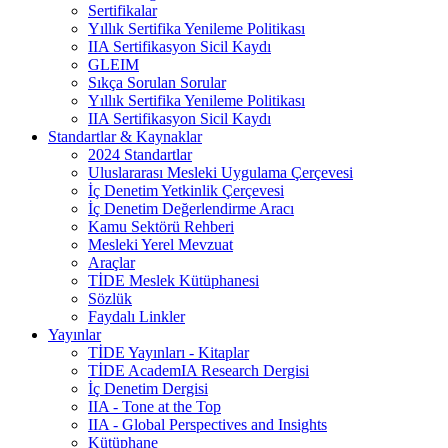
Sertifikalar
Yıllık Sertifika Yenileme Politikası
IIA Sertifikasyon Sicil Kaydı
GLEIM
Sıkça Sorulan Sorular
Yıllık Sertifika Yenileme Politikası
IIA Sertifikasyon Sicil Kaydı
Standartlar & Kaynaklar
2024 Standartlar
Uluslararası Mesleki Uygulama Çerçevesi
İç Denetim Yetkinlik Çerçevesi
İç Denetim Değerlendirme Aracı
Kamu Sektörü Rehberi
Mesleki Yerel Mevzuat
Araçlar
TİDE Meslek Kütüphanesi
Sözlük
Faydalı Linkler
Yayınlar
TİDE Yayınları - Kitaplar
TİDE AcademIA Research Dergisi
İç Denetim Dergisi
IIA - Tone at the Top
IIA - Global Perspectives and Insights
Kütüphane