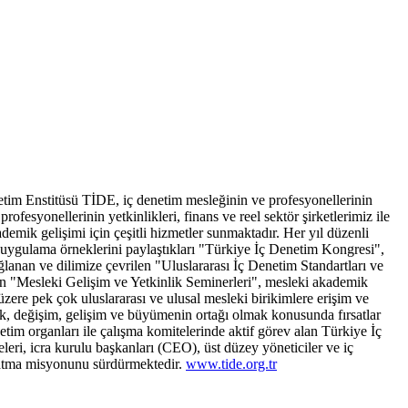
netim Enstitüsü TİDE, iç denetim mesleğinin ve profesyonellerinin
fesyonellerinin yetkinlikleri, finans ve reel sektör şirketlerimiz ile
mik gelişimi için çeşitli hizmetler sunmaktadır. Her yıl düzenli
i uygulama örneklerini paylaştıkları "Türkiye İç Denetim Kongresi",
ğlanan ve dilimize çevrilen "Uluslararası İç Denetim Standartları ve
için "Mesleki Gelişim ve Yetkinlik Seminerleri", mesleki akademik
zere pek çok uluslararası ve ulusal mesleki birikimlere erişim ve
k, değişim, gelişim ve büyümenin ortağı olmak konusunda fırsatlar
tim organları ile çalışma komitelerinde aktif görev alan Türkiye İç
eri, icra kurulu başkanları (CEO), üst düzey yöneticiler ve iç
aratma misyonunu sürdürmektedir.
www.tide.org.tr