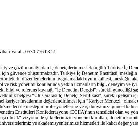
Nihan Varal - 0530 776 08 21
ejik iş ve çözüm ortağı olan iç denetçilerin meslek örgütü Türkiye İç De
 için güvence oluşturmaktadır. Türkiye İç Denetim Enstitüsü, mesleğin pro
toritelerin düzenlemelerinin uygulamadaki uyum kalitesi, mesleğin akade
rol ve risk yönetimi konularında yetkin uzmanların bilgi, deneyim ve iy
eki bilgi ve referans kaynağı "İç Denetim Dergisi", sürekli güncelliği sa
tkinlik belgesi "Uluslararası İç Denetçi Sertifikası", sürekli gelişim 
 kariyer fırsatlarının değerlendirilmesi için "Kariyer Merkezi" olmak ü
hizmetleri ile mesleğin profesyonellerine ve iş dünyamıza güncel kalma
Denetim Enstitüleri Konfederasyonu (ECIIA)’nun temsilcisi olan ve yöne
 olmak" vizyonu ile şirketlerimizin yönetim kurulları, denetim komitel
üniversitelerimiz ve akademisyenlerimize hizmetleri ile kalıcı değer y