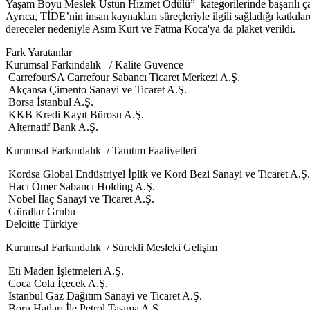
Yaşam Boyu Meslek Üstün Hizmet Ödülü” kategorilerinde başarılı çalı
Ayrıca, TİDE’nin insan kaynakları süreçleriyle ilgili sağladığı katkı
dereceler nedeniyle Asım Kurt ve Fatma Koca'ya da plaket verildi.
Fark Yaratanlar
Kurumsal Farkındalık / Kalite Güvence
CarrefourSA Carrefour Sabancı Ticaret Merkezi A.Ş.
Akçansa Çimento Sanayi ve Ticaret A.Ş.
Borsa İstanbul A.Ş.
KKB Kredi Kayıt Bürosu A.Ş.
Alternatif Bank A.Ş.
Kurumsal Farkındalık / Tanıtım Faaliyetleri
Kordsa Global Endüstriyel İplik ve Kord Bezi Sanayi ve Ticaret A.Ş.
Hacı Ömer Sabancı Holding A.Ş.
Nobel İlaç Sanayi ve Ticaret A.Ş.
Gürallar Grubu
Deloitte Türkiye
Kurumsal Farkındalık / Sürekli Mesleki Gelişim
Eti Maden İşletmeleri A.Ş.
Coca Cola İçecek A.Ş.
İstanbul Gaz Dağıtım Sanayi ve Ticaret A.Ş.
Boru Hatları İle Petrol Taşıma A.Ş.