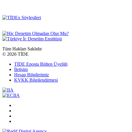
Tüm Hakları Saklıdır
©
2026 TİDE
TİDE Eposta Bülten Üyeliği
İletişim
Hesap Bilgilerimiz
KVKK Bilgilendirmesi