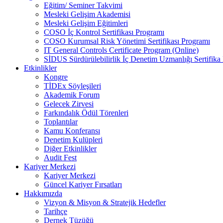
Eğitim/ Seminer Takvimi
Mesleki Gelişim Akademisi
Mesleki Gelişim Eğitimleri
COSO İç Kontrol Sertifikası Programı
COSO Kurumsal Risk Yönetimi Sertifikası Programı
IT General Controls Certificate Program (Online)
SİDUS Sürdürülebilirlik İç Denetim Uzmanlığı Sertifika
Etkinlikler
Kongre
TİDEx Söyleşileri
Akademik Forum
Gelecek Zirvesi
Farkındalık Ödül Törenleri
Toplantılar
Kamu Konferansı
Denetim Kulüpleri
Diğer Etkinlikler
Audit Fest
Kariyer Merkezi
Kariyer Merkezi
Güncel Kariyer Fırsatları
Hakkımızda
Vizyon & Misyon & Stratejik Hedefler
Tarihçe
Dernek Tüzüğü