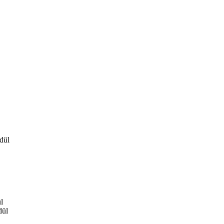
dül
l
dül