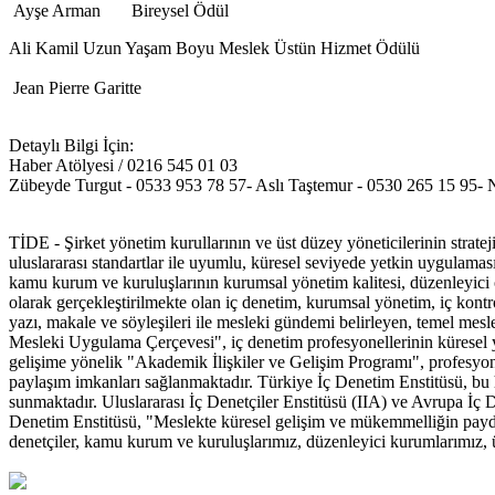
Ayşe Arman Bireysel Ödül
Ali Kamil Uzun Yaşam Boyu Meslek Üstün Hizmet Ödülü
Jean Pierre Garitte
Detaylı Bilgi İçin:
Haber Atölyesi / 0216 545 01 03
Zübeyde Turgut - 0533 953 78 57- Aslı Taştemur - 0530 265 15 95- 
TİDE - Şirket yönetim kurullarının ve üst düzey yöneticilerinin strat
uluslararası standartlar ile uyumlu, küresel seviyede yetkin uygulaması
kamu kurum ve kuruluşlarının kurumsal yönetim kalitesi, düzenleyici o
olarak gerçekleştirilmekte olan iç denetim, kurumsal yönetim, iç kont
yazı, makale ve söyleşileri ile mesleki gündemi belirleyen, temel mesl
Mesleki Uygulama Çerçevesi", iç denetim profesyonellerinin küresel ye
gelişime yönelik "Akademik İlişkiler ve Gelişim Programı", profesyonel
paylaşım imkanları sağlanmaktadır. Türkiye İç Denetim Enstitüsü, bu 
sunmaktadır. Uluslararası İç Denetçiler Enstitüsü (IIA) ve Avrupa İç 
Denetim Enstitüsü, "Meslekte küresel gelişim ve mükemmelliğin paydaşı
denetçiler, kamu kurum ve kuruluşlarımız, düzenleyici kurumlarımız, 