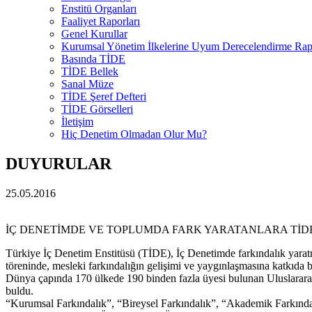
Enstitü Organları
Faaliyet Raporları
Genel Kurullar
Kurumsal Yönetim İlkelerine Uyum Derecelendirme Rapo
Basında TİDE
TİDE Bellek
Sanal Müze
TİDE Şeref Defteri
TİDE Görselleri
İletişim
Hiç Denetim Olmadan Olur Mu?
DUYURULAR
25.05.2016
İÇ DENETİMDE VE TOPLUMDA FARK YARATANLARA TİD
Türkiye İç Denetim Enstitüsü (TİDE), İç Denetimde farkındalık yarat
töreninde, mesleki farkındalığın gelişimi ve yaygınlaşmasına katkıda b
Dünya çapında 170 ülkede 190 binden fazla üyesi bulunan Uluslararası
buldu.
“Kurumsal Farkındalık”, “Bireysel Farkındalık”, “Akademik Farkın