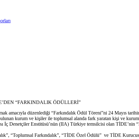
rları
E’DEN “FARKINDALIK ÖDÜLLERİ”
mak amacıyla düzenlediği “Farkındalık Ödül Töreni”ni 24 Mayıs tarihind
ulunan kurum ve kişiler ile toplumsal alanda fark yaratan kişi ve kuruml
 İç Denetçiler Enstitüsü’nün (IIA) Türkiye temsilcisi olan TİDE’nin “
dalık”, “Toplumsal Farkındalık”, “TİDE Özel Ödülü” ve TİDE Kurucus