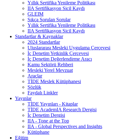
Yıllık Sertifika Yenileme Politikası
IIA Sertifikasyon Sicil Kaydı
GLEIM
Sıkça Sorulan Sorular
Yıllık Sertifika Yenileme Politikası
IIA Sertifikasyon Sicil Kaydı
Standartlar & Kaynaklar
2024 Standartlar
Uluslararası Mesleki Uygulama Çerçevesi
İç Denetim Yetkinlik Çerçevesi
İç Denetim Değerlendirme Aracı
Kamu Sektörü Rehberi
Mesleki Yerel Mevzuat
Araçlar
TİDE Meslek Kütüphanesi
Sözlük
Faydalı Linkler
Yayınlar
TİDE Yayınları - Kitaplar
TİDE AcademIA Research Dergisi
İç Denetim Dergisi
IIA - Tone at the Top
IIA - Global Perspectives and Insights
Kütüphane
Eğitim